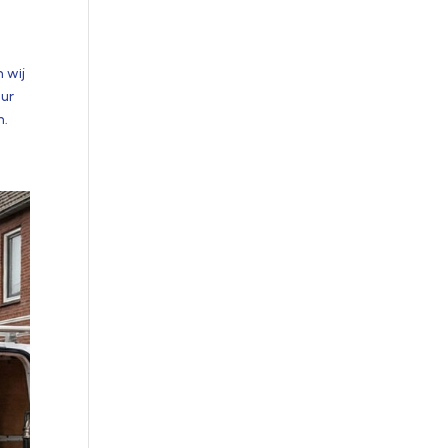
n wij
uur
.​