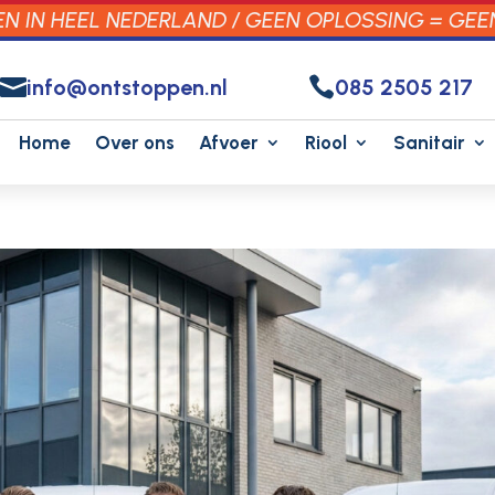
 IN HEEL NEDERLAND / GEEN OPLOSSING = GEE


info@ontstoppen.nl
085 2505 217
Home
Over ons
Afvoer
Riool
Sanitair