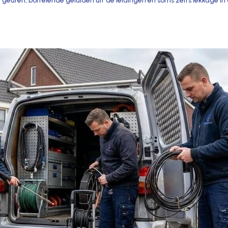
are geuren, borrelende geluiden uit de leidingen en soms zelfs lekkage in