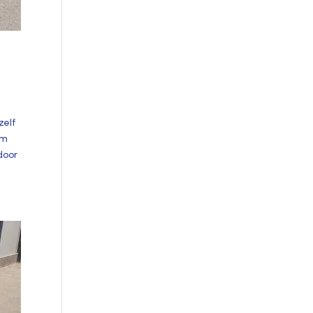
zelf
om
door