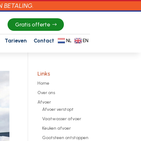
N BETALING.
Gratis offerte
Tarieven
Contact
NL
EN
Links
Home
Over ons
Afvoer
Afvoer verstopt
Vaatwasser afvoer
Keuken afvoer
Gootsteen ontstoppen