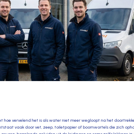
 weet hoe vervelend het is als water niet meer wegloopt na het doortrekk
ontstaat vaak door vet, zeep, toiletpapier of boomwortels die zich op