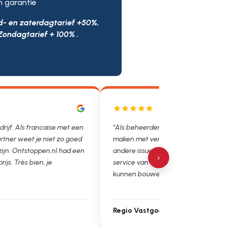
n garantie
d- en zaterdagtarief +50%,
Zondagtarief + 100% .
rancaise met een
"Als beheerder hebben we helaas vaak te
e niet zo goed
maken met verstoppingen, lekkages en
oppen.nl had een
andere issues. Het is super fijn dat we op de
›
en, je
service van Ontstoppen.nl en loodgieter.nl
kunnen bouwen. Ga zo door!"
Regio Vastgoedbeheer