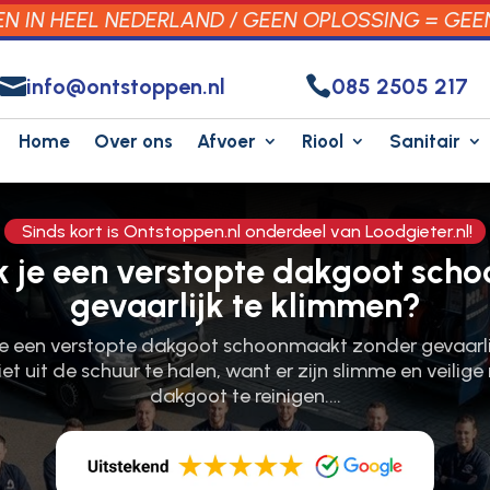
 IN HEEL NEDERLAND / GEEN OPLOSSING = GEE


info@ontstoppen.nl
085 2505 217
Home
Over ons
Afvoer
Riool
Sanitair
Sinds kort is Ontstoppen.nl onderdeel van Loodgieter.nl!
 je een verstopte dakgoot scho
gevaarlijk te klimmen?
 je een verstopte dakgoot schoonmaakt zonder gevaarli
iet uit de schuur te halen, want er zijn slimme en veili
dakgoot te reinigen.…