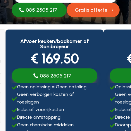
085 2505 217
Gratis offerte
Afvoer keuken/badkamer of
Sanibroyeur
€ 169.50
g
085 2505 217
Geen oplossing = Geen betaling
Oplossi


Geen verborgen kosten of
Geen v


toeslagen
toesla
Inclusief voorrijkosten
Inclusi


Directe ontstopping
Directe


Geen chemische middelen
Doorsp

