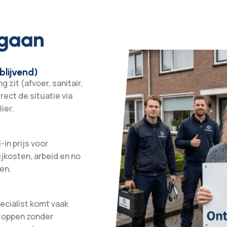
 gaan
blijvend)
 zit (afvoer, sanitair,
irect de situatie via
ier.
-in prijs voor
ijkosten, arbeid en no
en.
ecialist komt vaak
stoppen zonder