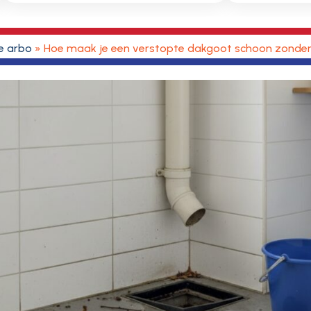
ne arbo
»
Hoe maak je een verstopte dakgoot schoon zonder 