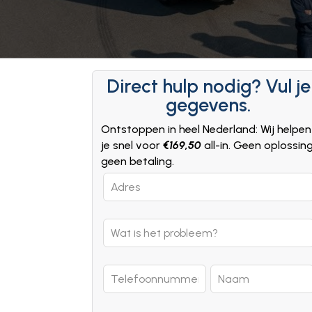
Direct hulp nodig? Vul je
gegevens.
Ontstoppen in heel Nederland: Wij helpen
je snel voor
€169,50
all-in. Geen oplossin
geen betaling.
Leave
this
field
blank