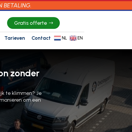
N BETALING.
Gratis offerte
Tarieven
Contact
NL
EN
on zonder
jk te klimmen? Je
ge manieren om een