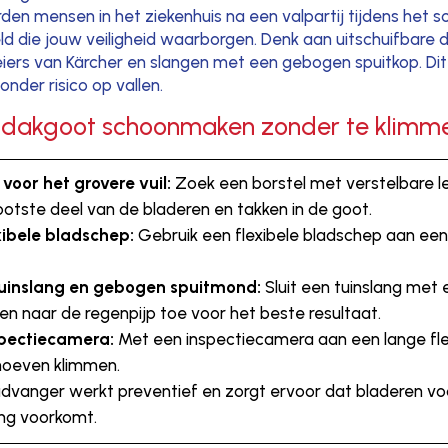
den mensen in het ziekenhuis na een valpartij tijdens het
ld die jouw veiligheid waarborgen. Denk aan uitschuifbare
iers van Kärcher en slangen met een gebogen spuitkop. Di
nder risico op vallen.
e dakgoot schoonmaken zonder te klimm
voor het grovere vuil:
Zoek een borstel met verstelbare le
rootste deel van de bladeren en takken in de goot.
xibele bladschep:
Gebruik een flexibele bladschep aan een 
tuinslang en gebogen spuitmond:
Sluit een tuinslang me
den naar de regenpijp toe voor het beste resultaat.
spectiecamera:
Met een inspectiecamera aan een lange flexi
 hoeven klimmen.
dvanger werkt preventief en zorgt ervoor dat bladeren voo
ng voorkomt.