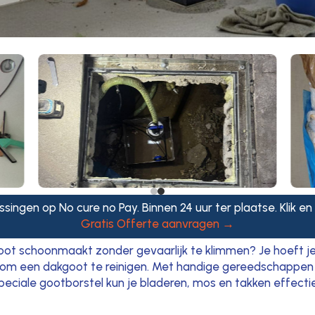
ssingen op No cure no Pay. Binnen 24 uur ter plaatse. Klik en
Gratis Offerte aanvragen →
ot schoonmaakt zonder gevaarlijk te klimmen? Je hoeft je l
n om een dakgoot te reinigen. Met handige gereedschappen
eciale gootborstel kun je bladeren, mos en takken effectief