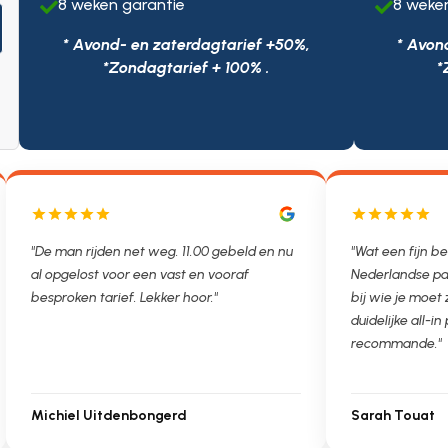
8 weken garantie
8 weke


* Avond- en zaterdagtarief +50%,
* Avon
*Zondagtarief + 100% .
*
n rijden net weg. 11.00 gebeld en nu
"Wat een fijn bedrijf. Als f
elost voor een vast en vooraf
Nederlandse partner weet j
en tarief. Lekker hoor."
bij wie je moet zijn. Ontst
duidelijke all-in prijs. Très bi
recommande."
el Uitdenbongerd
Sarah Touat