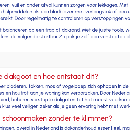
en, vuil en ander afval kunnen zorgen voor lekkages. Me
n hulpmiddelen als een bladblazer met verlengstuk of een 
bereikt. Door regelmatig te controleren op verstoppingen v
iet balanceren op een trap of dakrand. Met de juiste tools, 
 tijdens de volgende stortbui. Zo pak je zelf een verstopte
e dakgoot en hoe ontstaat dit?
r bladeren, takken, mos of vogelpoep zich ophopen in de 
s en houtrot aan je woning kan veroorzaken. Door Nederland
k gebied, behoren verstopte dakgoten tot het meest voork
lus veel veiliger, zeker als je geen ervaring hebt met wer
 schoonmaken zonder te klimmen?
ningen, overal in Nederland is dakonderhoud essentieel, m