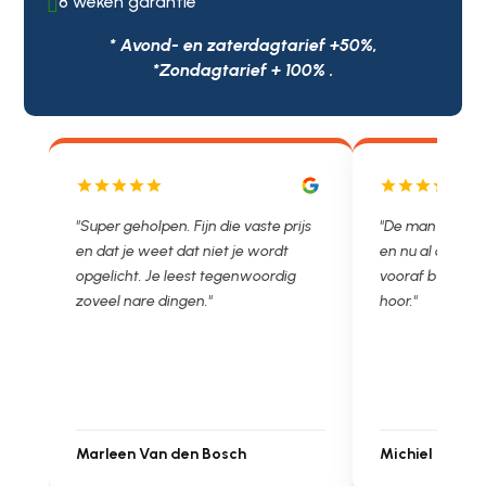
8 weken garantie

* Avond- en zaterdagtarief +50%,
*Zondagtarief + 100% .
js
"De man rijden net weg. 11.00 gebeld
"Wat een fijn bed
en nu al opgelost voor een vast en
met een Nederl
vooraf besproken tarief. Lekker
je niet zo goed b
hoor."
Ontstoppen.nl ha
in prijs. Très b
Michiel Uitdenbongerd
Sarah Touat