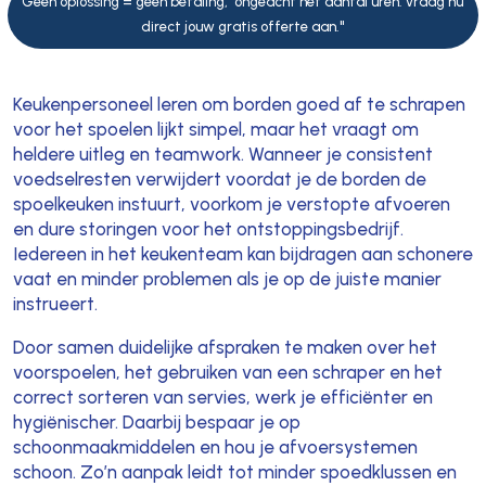
Geen oplossing = geen betaling, ongeacht het aantal uren. vraag nu
direct jouw gratis offerte aan."
Keukenpersoneel leren om borden goed af te schrapen
voor het spoelen lijkt simpel, maar het vraagt om
heldere uitleg en teamwork. Wanneer je consistent
voedselresten verwijdert voordat je de borden de
spoelkeuken instuurt, voorkom je verstopte afvoeren
en dure storingen voor het ontstoppingsbedrijf.
Iedereen in het keukenteam kan bijdragen aan schonere
vaat en minder problemen als je op de juiste manier
instrueert.
Door samen duidelijke afspraken te maken over het
voorspoelen, het gebruiken van een schraper en het
correct sorteren van servies, werk je efficiënter en
hygiënischer. Daarbij bespaar je op
schoonmaakmiddelen en hou je afvoersystemen
schoon. Zo’n aanpak leidt tot minder spoedklussen en