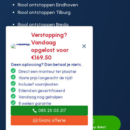
Riool ontstoppen Eindhoven
Riool ontstoppen Tilburg
Riool ontstoppen Breda
Riool ontstoppen Leiden
Verstopping?
Riool ontstoppen Dordrecht
Vandaag
M
Riool ontstoppen Amersfoort
opgelost voor
Riool ontstoppen Almere
€169,50
Riool ontstoppen Hilversum
Geen oplossing? Dan betaal je niets.
Direct een monteur ter plaatse
Riool ontstoppen Heerhugowaard
Vaste prijs (ongeacht de tijd)
Riool ontstoppen Lelystad
Inclusief voorrijkosten
Riool ontstoppen Purmerend
Erkend en gecertificeerd
Riool ontstoppen Ridderkerk
Vandaag nog geholpen
8 weken garantie
Riool ontstoppen Rijswijk
085 25 05 217
Riool ontstoppen Hoek van Holland
Gratis offerte


Direct bellen
Whatsapp direct