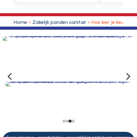
Home
»
Zakelijk panden sanitair
»
Hoe leer je keukenp
4
5