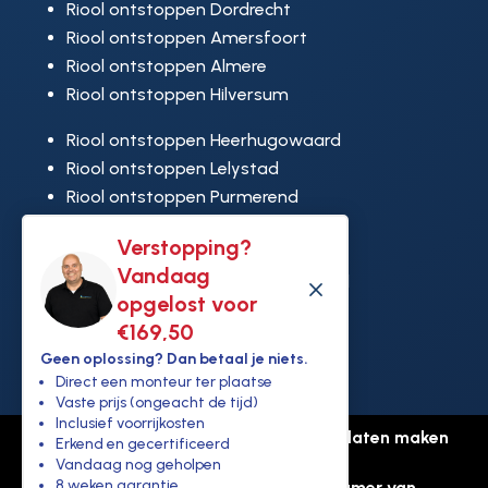
Riool ontstoppen Dordrecht
Riool ontstoppen Amersfoort
Riool ontstoppen Almere
Riool ontstoppen Hilversum
Riool ontstoppen Heerhugowaard
Riool ontstoppen Lelystad
Riool ontstoppen Purmerend
Riool ontstoppen Ridderkerk
Verstopping?
Riool ontstoppen Rijswijk
Vandaag
Riool ontstoppen Hoek van Holland
M
opgelost voor
€169,50
Geen oplossing? Dan betaal je niets.
Direct een monteur ter plaatse
Vaste prijs (ongeacht de tijd)
Inclusief voorrijkosten
© Copyright Ontstoppen.nl |
Website laten maken
Erkend en gecertificeerd
door Flexamedia
Vandaag nog geholpen
8 weken garantie
Privacyverklaring
-
Disclaimer
-
Kamer van