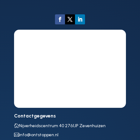
Contactgegevens

Nijverheidscentrum 40 2761JP Zevenhuizen

info@ontstoppen.nl