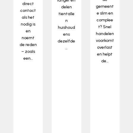
langer en
direct
gemeent
delen
contact
e slim en
tientalle
als het
complee
n
nodig is
t? Snel
huishoud
en
handelen
ens
noemt
voorkomt
dezelfde
de reden
overlast
…
– zoals
en helpt
lees
een…
de…
meer…
lees
lees
meer…
meer…