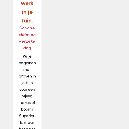
werk
in je
tuin.
Schade
claim en
verzeke
ring
Wil je
beginnen
met
graven in
je tuin
voor een
vijver,
terras of
boom?
Superleu
k, maar