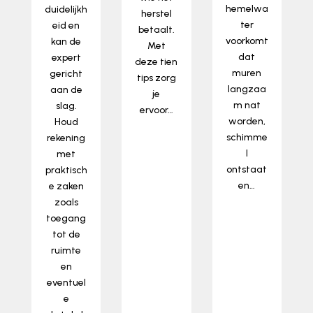
hemelwa
duidelijkh
herstel
ter
eid en
betaalt.
voorkomt
kan de
Met
dat
expert
deze tien
muren
gericht
tips zorg
langzaa
aan de
je
m nat
slag.
ervoor…
worden,
Houd
lees
schimme
rekening
meer…
l
met
ontstaat
praktisch
en…
e zaken
lees
zoals
meer…
toegang
tot de
ruimte
en
eventuel
e