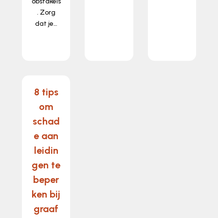
obstakels
. Zorg
dat je…
lees
meer…
8 tips
om
schad
e aan
leidin
gen te
beper
ken bij
graaf