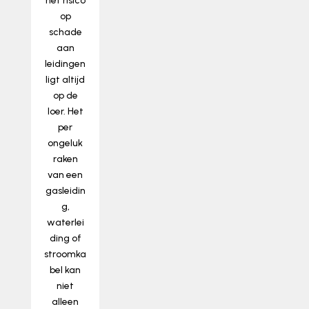
het risico
op
schade
aan
leidingen
ligt altijd
op de
loer. Het
per
ongeluk
raken
van een
gasleidin
g,
waterlei
ding of
stroomka
bel kan
niet
alleen