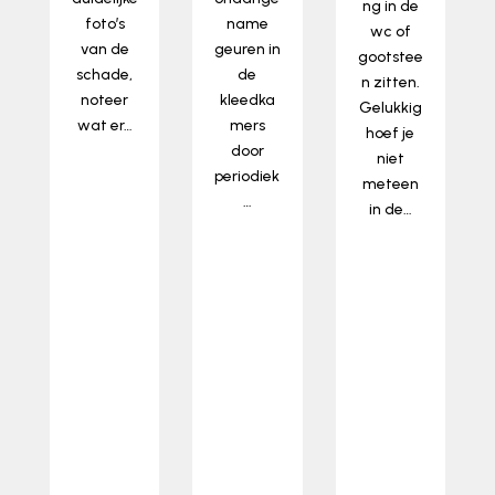
ng in de
foto’s
name
wc of
van de
geuren in
gootstee
schade,
de
n zitten.
noteer
kleedka
Gelukkig
wat er…
mers
hoef je
lees
door
niet
meer…
periodiek
meteen
…
in de…
lees
lees
meer…
meer…