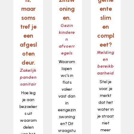
maar
oning
ente
soms
en.
slim
tref je
Gezin
en
kindere
een
compl
n
afgesl
eet?
afvoerr
oten
Melding
egels
en
deur.
Waarom
bereikb
lopen
Zakelijk
aarheid
wc’s in
panden
Stel je
flats
sanitair
voor: je
vaker
Hoe leg
merkt
vast dan
je aan
dat het
in
bezoeker
water in
eengezin
s uit
je straat
swoning
waarom
niet
en? Dit
delen
meer
vraagstu