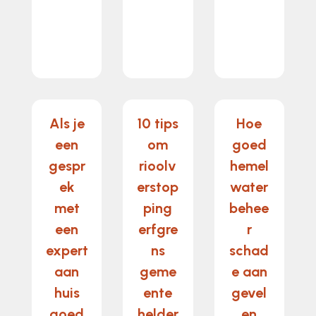
Als je
10 tips
Hoe
een
om
goed
gespr
rioolv
hemel
ek
erstop
water
met
ping
behee
een
erfgre
r
expert
ns
schad
aan
geme
e aan
huis
ente
gevel
goed
helder
en