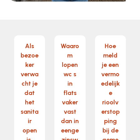
Als
Waaro
Hoe
bezoe
m
meld
ker
lopen
je een
verwa
wc s
vermo
cht je
in
edelijk
dat
flats
e
het
vaker
rioolv
sanita
vast
erstop
ir
dan in
ping
open
eenge
bij de
is,
zinsw
geme