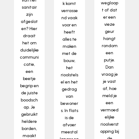
van het
wegloop
k komt
sanitair
t of dat
verrasse
zijn
er een
nd vaak
afgeslot
vieze
voor en
en? Hier
geur
heeft
draait
hangt
alles te
het om
rondom
maken
duidelijke
een
met de
communi
putje.
bouw,
catie,
Dan
het
een
vraag je
rioolstels
beetje
je vast
el en het
begrip en
af, hoe
gedrag
de juiste
meld je
van
boodsch
een
bewoner
ap. Je
vermoed
s. In flats
gebruikt
elijke
is de
heldere
rioolverst
afvoer
borden,
opping bij
meestal
maakt
de