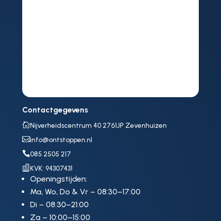
Contactgegevens

Nijverheidscentrum 40 2761JP Zevenhuizen

info@ontstoppen.nl

085 2505 217

KVK: 94307431
Openingstijden:
Ma, Wo, Do & Vr – 08:30–17:00
Di – 08:30–21:00
Za – 10:00–15:00