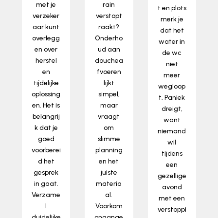
met je
rain
t en plots
verzeker
verstopt
merk je
aar kunt
raakt?
dat het
overlegg
Onderho
water in
en over
ud aan
de wc
herstel
douchea
niet
en
fvoeren
meer
tijdelijke
lijkt
wegloop
oplossing
simpel,
t. Paniek
en. Het is
maar
dreigt,
belangrij
vraagt
want
k dat je
om
niemand
goed
slimme
wil
voorberei
planning
tijdens
d het
en het
een
gesprek
juiste
gezellige
in gaat.
materia
avond
Verzame
al.
met een
l
Voorkom
verstoppi
duidelijke
onaange