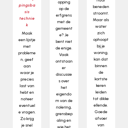
naar
opping
pingsba
beneden
op de
sis
stroomt.
erfgrens
technie
Maar als
met de
k
water
gemeent
zich
Maak
e? Je
ophoopt
een lijstje
bent niet
bij je
met
de enige.
woning,
probleme
Vaak
kan dat
n, geef
ontstaan
binnen
aan
er
de
waar je
discussie
kortste
precies
s over
keren
last van
het
leiden
hebt en
eigendo
tot dikke
noteer
m van de
ellende.
eventuel
riolering,
Goede
e vragen.
grensbep
afvoer
Zo krijg
aling en
van
je snel
wie het