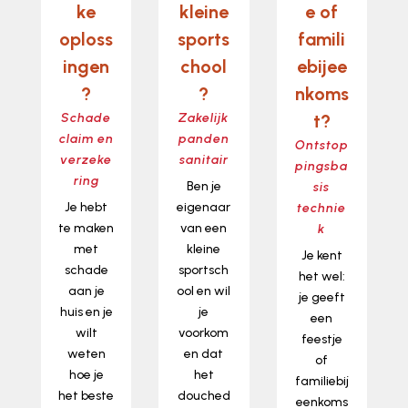
ke
kleine
e of
oploss
sports
famili
ingen
chool
ebijee
?
?
nkoms
Schade
Zakelijk
t?
claim en
panden
Ontstop
verzeke
sanitair
pingsba
ring
Ben je
sis
Je hebt
eigenaar
technie
te maken
van een
k
met
kleine
Je kent
schade
sportsch
het wel:
aan je
ool en wil
je geeft
huis en je
je
een
wilt
voorkom
feestje
weten
en dat
of
hoe je
het
familiebij
het beste
douched
eenkoms