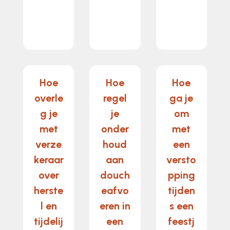
Hoe
Hoe
Hoe
overle
regel
ga je
g je
je
om
met
onder
met
verze
houd
een
keraar
aan
versto
over
douch
pping
herste
eafvo
tijden
l en
eren in
s een
tijdelij
een
feestj