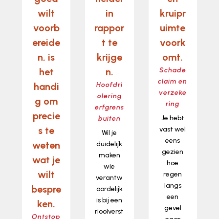
wilt
in
kruipr
voorb
rappor
uimte
ereide
t te
voork
n, is
krijge
omt.
het
n.
Schade
claim en
handi
Hoofdri
verzeke
olering
g om
ring
erfgrens
precie
Je hebt
buiten
s te
vast wel
Wil je
eens
weten
duidelijk
gezien
maken
wat je
hoe
wie
wilt
regen
verantw
langs
bespre
oordelijk
een
is bij een
ken.
gevel
rioolverst
Ontstop