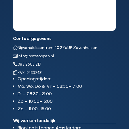
Contactgegevens

Nijverheidscentrum 40 2761JP Zevenhuizen

info@ontstoppen.nl

085 2505 217

KVK: 94307431
Openingstijden:
Ma, Wo, Do & Vr – 08:30–17:00
Di – 08:30–21:00
Za – 10:00–15:00
Zo – 11:00–15:00
Wij werken landelijk
Riool ontstoppen Amsterdam