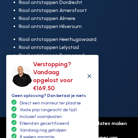
Riool ontstoppen Dordrecht
Riool ontstoppen Amersfoort
Riool ontstoppen Almere
Riool ontstoppen Hilversum
Riool ontstoppen Heerhugowaard
Riool ontstoppen Lelystad
Riool ontstoppen Purmerend
Verstopping?
Riool ontstoppen Ridderkerk
Vandaag
Riool ontstoppen Rijswijk
M
opgelost voor
Riool ontstoppen Hoek van Holland
€169,50
Geen oplossing? Dan betaal je niets.
Direct een monteur ter plaatse
Vaste prijs (ongeacht de tijd)
Inclusief voorrijkosten
© Copyright Ontstoppen.nl |
Website laten maken
Erkend en gecertificeerd
Vandaag nog geholpen
door Flexamedia
8 weken garantie
Privacyverklaring
-
Disclaimer
-
Kamer van