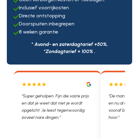

Inclusief voorrijkosten

Directe ontstopping

Doorspuiten inbegrepen

8 weken garantie

* Avond- en zaterdagtarief +50%,
*Zondagtarief + 100% .
js
"De man rijden net weg. 11.00 gebeld
"Wat een fijn bed
en nu al opgelost voor een vast en
met een Nederl
vooraf besproken tarief. Lekker
je niet zo goed b
hoor."
Ontstoppen.nl ha
in prijs. Très b