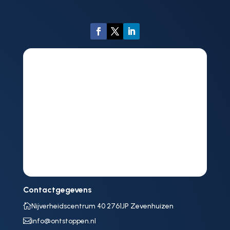
Contactgegevens

Nijverheidscentrum 40 2761JP Zevenhuizen

info@ontstoppen.nl