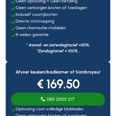
Geen oplossing = Geen betaling

Geen verborgen kosten of toeslagen

Inclusief voorrijkosten

Directe ontstopping

Geen chemische middelen

8 weken garantie

* Avond- en zaterdagtarief +50%,
*Zondagtarief + 100% .
Afvoer keuken/badkamer of Sanibroyeur
€ 169.50
085 2505 217
Oplossing voor volledige blokkades

Geen verborgen kosten of toeslagen