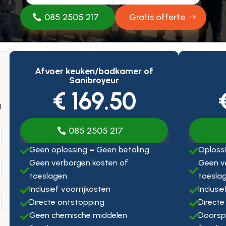
085 2505 217
Gratis offerte
Afvoer keuken/badkamer of
Sanibroyeur
€ 169.50
g
085 2505 217
Geen oplossing = Geen betaling
Oplossi


Geen verborgen kosten of
Geen v


toeslagen
toesla
Inclusief voorrijkosten
Inclusi


Directe ontstopping
Directe


Geen chemische middelen
Doorsp

