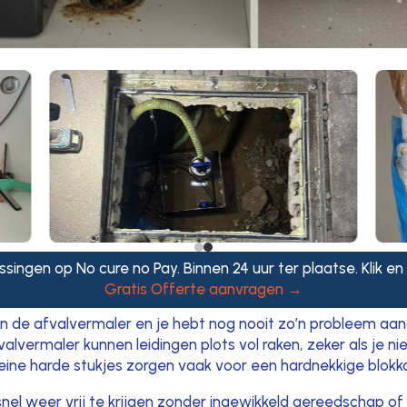
singen op No cure no Pay. Binnen 24 uur ter plaatse. Klik en
Gratis Offerte aanvragen →
n de afvalvermaler en je hebt nog nooit zo’n probleem aa
valvermaler kunnen leidingen plots vol raken, zeker als je n
eine harde stukjes zorgen vaak voor een hardnekkige blokkad
snel weer vrij te krijgen zonder ingewikkeld gereedschap of