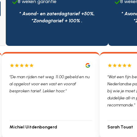
8 weken garantie
8 weke


* Avond- en zaterdagtarief +50%,
* Avon
*Zondagtarief + 100% .
*
"Wat een fijn bedrijf. Als francaise met een
"Als beheerder
Nederlandse partner weet je niet zo goed
maken met vers
bij wie je moet zijn. Ontstoppen.nl had een
andere issues. H
duidelijke all-in prijs. Très bien, je
service van Ont
recommande."
kunnen bouwen.
Sarah Touat
Regio Vastgo