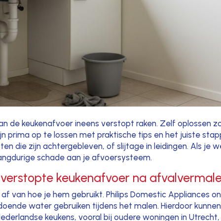
n de keukenafvoer ineens verstopt raken. Zelf oplossen zon
 prima op te lossen met praktische tips en het juiste sta
en die zijn achtergebleven, of slijtage in leidingen. Als je
langdurige schade aan je afvoersysteem.
 verstopte keukenafvoer na afvalvermale
af van hoe je hem gebruikt. Philips Domestic Appliances on
doende water gebruiken tijdens het malen. Hierdoor kunnen 
derlandse keukens, vooral bij oudere woningen in Utrecht, 