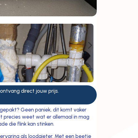
5
 ontvang direct jouw prijs.
ngepakt? Geen paniek, dit komt vaker
iet precies weet wat er allemaal in mag
e die flink kan stinken.
 ervaring als loodgieter. Met een beetje