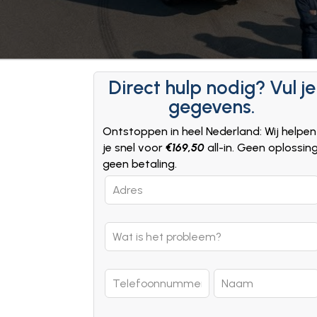
Direct hulp nodig? Vul je
gegevens.
Ontstoppen in heel Nederland: Wij helpen
je snel voor
€169,50
all-in. Geen oplossin
geen betaling.
Leave
this
field
blank