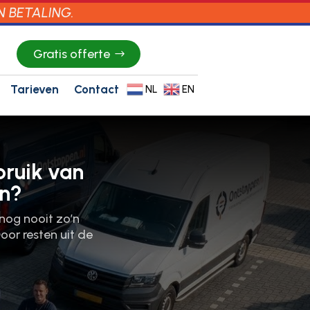
N BETALING.
Gratis offerte
Tarieven
Contact
NL
EN
bruik van
an?
nog nooit zo’n
or resten uit de