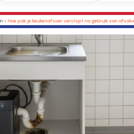
en
»
Hoe pak je keukenafvoer verstopt na gebruik van afval