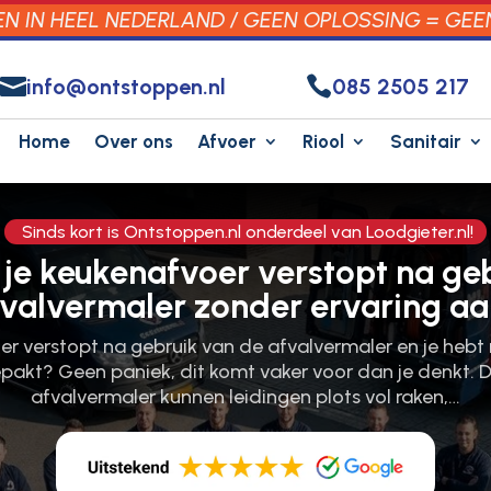
 IN HEEL NEDERLAND / GEEN OPLOSSING = GEE


info@ontstoppen.nl
085 2505 217
Home
Over ons
Afvoer
Riool
Sanitair
Sinds kort is Ontstoppen.nl onderdeel van Loodgieter.nl!
je keukenafvoer verstopt na ge
valvermaler zonder ervaring a
er verstopt na gebruik van de afvalvermaler en je hebt 
akt? Geen paniek, dit komt vaker voor dan je denkt. Do
afvalvermaler kunnen leidingen plots vol raken,…