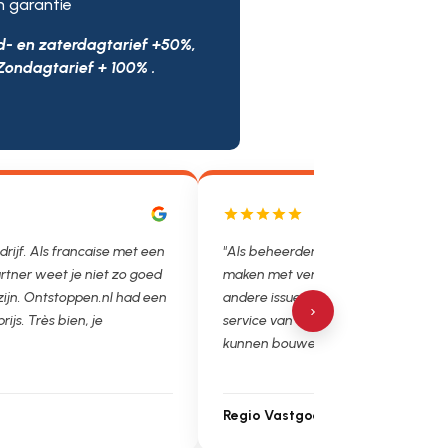
n garantie
d- en zaterdagtarief +50%,
Zondagtarief + 100% .
 hebben we helaas vaak te
"Had een ontstopping in de keukena
toppingen, lekkages en
en werd hier direct bij geholpen. De 
et is super fijn dat we op de
werden besproken en dezelfde dag
›
stoppen.nl en loodgieter.nl
er nog actie ondernomen, fantastisc
 Ga zo door!"
edbeheer
Jordy Mayer