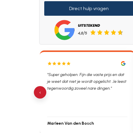
Direct hulp vragen
aste prijs en dat
"De man rijden net weg. 11.00 gebeld en nu
pgelicht. Je leest
al opgelost voor een vast en vooraf
 dingen."
besproken tarief. Lekker hoor."
‹
Michiel Uitdenbongerd