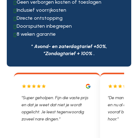
Geen verborgen kosten of toeslagen

Inclusief voorrijkosten

Directe ontstopping

Doorspuiten inbegrepen

8 weken garantie

* Avond- en zaterdagtarief +50%,
*Zondagtarief + 100% .
js
"De man rijden net weg. 11.00 gebeld
"Wat een fijn bed
en nu al opgelost voor een vast en
met een Nederl
vooraf besproken tarief. Lekker
je niet zo goed b
hoor."
Ontstoppen.nl ha
in prijs. Très b