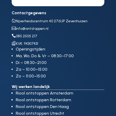
Contactgegevens

Nijverheidscentrum 40 2761JP Zevenhuizen

info@ontstoppen.nl

085 2505 217

KVK: 94307431
Openingstijden:
Ma, Wo, Do & Vr – 08:30–17:00
Di – 08:30–21:00
Za – 10:00–15:00
Zo – 11:00–15:00
Wij werken landelijk
Riool ontstoppen Amsterdam
Riool ontstoppen Rotterdam
Riool ontstoppen Den Haag
Riool ontstoppen Utrecht