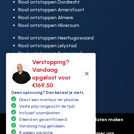
Riool ontstoppen Dordrecht
Riool ontstoppen Amersfoort
Riool ontstoppen Almere
Riool ontstoppen Hilversum
Riool ontstoppen Heerhugowaard
Riool ontstoppen Lelystad
Riool ontstoppen Purmerend
Riool ontstoppen Ridderkerk
Verstopping?
Riool ontstoppen Rijswijk
Vandaag
M
Riool ontstoppen Hoek van Holland
opgelost voor
€169,50
Geen oplossing? Dan betaal je niets.
Direct een monteur ter plaatse
Vaste prijs (ongeacht de tijd)
Inclusief voorrijkosten
© Copyright Ontstoppen.nl |
Website laten maken
Erkend en gecertificeerd
door Flexamedia
Vandaag nog geholpen
8 weken garantie
Privacyverklaring
-
Disclaimer
-
Kamer van