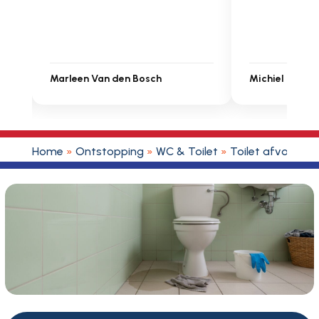
Michiel Uitdenbongerd
Sarah Touat
Home
»
Ontstopping
»
WC & Toilet
»
Toilet afvoer
»
T