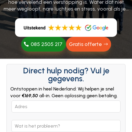
hoe vervelend een verstopping is.​ Water dat niet
meer wegloopt, nare luchtjes en stress, vooral als je…
085 2505 217
Gratis offerte
Direct hulp nodig? Vul je
gegevens.
Ontstoppen in heel Nederland: Wij helpen je snel
voor
€169,50
all-in. Geen oplossing geen betaling.
Leave
this
field
blank