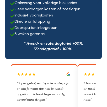
Oplossing voor volledige blokkades

Geen verborgen kosten of toeslagen

Inclusief voorrijkosten

Directe ontstopping

Doorspuiten inbegrepen

8 weken garantie

* Avond- en zaterdagtarief +50%,
*Zondagtarief + 100% .
js
"De man rijden net weg. 11.00 gebeld
"Wat een fijn be
en nu al opgelost voor een vast en
met een Nederl
vooraf besproken tarief. Lekker
je niet zo goed 
hoor."
Ontstoppen.nl h
in prijs. Très b