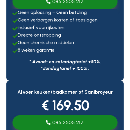
085 2505 217
Geen oplossing = Geen betaling

Geen verborgen kosten of toeslagen

Inclusief voorrijkosten

Directe ontstopping

Geen chemische middelen

8 weken garantie

* Avond- en zaterdagtarief +50%,
*Zondagtarief + 100% .
Afvoer keuken/badkamer of Sanibroyeur
€ 169.50
085 2505 217