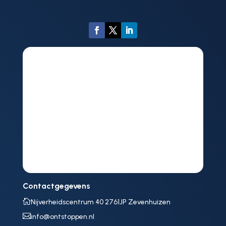
Contactgegevens

Nijverheidscentrum 40 2761JP Zevenhuizen

info@ontstoppen.nl