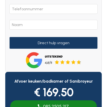
Direct hulp vragen
Afvoer keuken/badkamer of Sanibroyeur
€ 169.50
085 2505 217