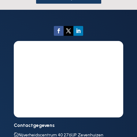
Contactgegevens

Nijverheidscentrum 40 2761JP Zevenhuizen