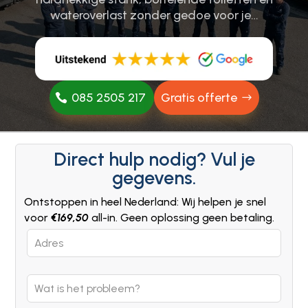
wateroverlast zonder gedoe voor je…
085 2505 217
Gratis offerte
Direct hulp nodig? Vul je
gegevens.
Ontstoppen in heel Nederland: Wij helpen je snel
voor
€169,50
all-in. Geen oplossing geen betaling.
Leave
this
field
blank