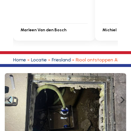
Michiel Uitdenbongerd
Sarah Touat
Home
»
Locatie
»
Friesland
»
Riool ontstoppen Abbeg
4
5