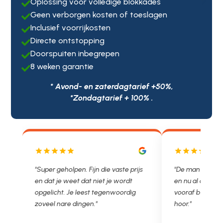
Oplossing voor volledige blokkades

Geen verborgen kosten of toeslagen

Inclusief voorrijkosten

Directe ontstopping

Doorspuiten inbegrepen

8 weken garantie

* Avond- en zaterdagtarief +50%,
*Zondagtarief + 100% .
ijs
"De man rijden net weg. 11.00 gebeld
"Wat een fijn be
en nu al opgelost voor een vast en
met een Neder
vooraf besproken tarief. Lekker
je niet zo goed 
hoor."
Ontstoppen.nl h
in prijs. Très 