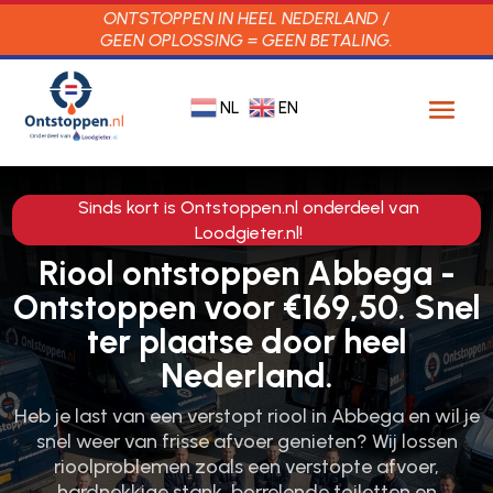
ONTSTOPPEN IN HEEL NEDERLAND /
GEEN OPLOSSING = GEEN BETALING.
NL
EN
Sinds kort is Ontstoppen.nl onderdeel van
Loodgieter.nl!
Riool ontstoppen Abbega -
Ontstoppen voor €169,50. Snel
ter plaatse door heel
Nederland.
Heb je last van een verstopt riool in Abbega en wil je
snel weer van frisse afvoer genieten? Wij lossen
rioolproblemen zoals een verstopte afvoer,
hardnekkige stank, borrelende toiletten en