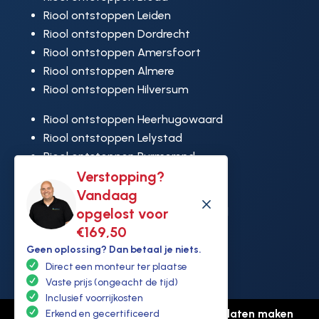
Riool ontstoppen Leiden
Riool ontstoppen Dordrecht
Riool ontstoppen Amersfoort
Riool ontstoppen Almere
Riool ontstoppen Hilversum
Riool ontstoppen Heerhugowaard
Riool ontstoppen Lelystad
Riool ontstoppen Purmerend
Riool ontstoppen Ridderkerk
Verstopping?
Riool ontstoppen Rijswijk
Vandaag
M
Riool ontstoppen Hoek van Holland
opgelost voor
€169,50
Geen oplossing? Dan betaal je niets.
Direct een monteur ter plaatse
Vaste prijs (ongeacht de tijd)
Inclusief voorrijkosten
© Copyright Ontstoppen.nl |
Website laten maken
Erkend en gecertificeerd