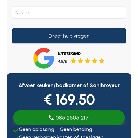
Direct hulp vragen
Afvoer keuken/badkamer of Sanibroyeur
€ 169.50
085 2505 217
Geen oplossing = Geen betaling

Geen verborgen kosten of toeslagen