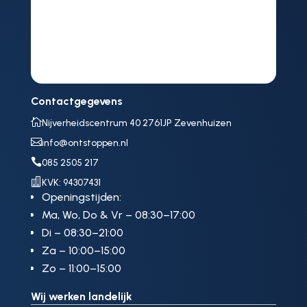
Contactgegevens

Nijverheidscentrum 40 2761JP Zevenhuizen

info@ontstoppen.nl

085 2505 217

KVK: 94307431
Openingstijden:
Ma, Wo, Do & Vr – 08:30–17:00
Di – 08:30–21:00
Za – 10:00–15:00
Zo – 11:00–15:00
Wij werken landelijk