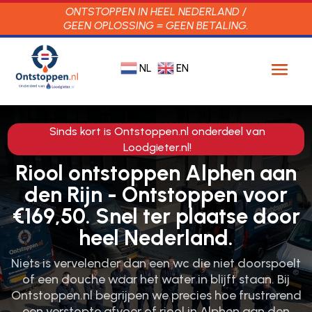
ONTSTOPPEN IN HEEL NEDERLAND /
GEEN OPLOSSING = GEEN BETALING.
NL
EN
Sinds kort is Ontstoppen.nl onderdeel van
Loodgieter.nl!
Riool ontstoppen Alphen aan
den Rijn - Ontstoppen voor
€169,50. Snel ter plaatse door
heel Nederland.
Niets is vervelender dan een wc die niet doorspoelt
of een douche waar het water in blijft staan.​ Bij
Ontstoppen.​nl begrijpen we precies hoe frustrerend
een verstopte afvoer of riool in Alphen aan den