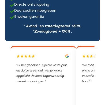
Directe ontstopping

Doorspuiten inbegrepen

8 weken garantie

* Avond- en zaterdagtarief +50%,
*Zondagtarief + 100% .
js
"De man rijden net weg. 11.00 gebeld
"Wat een fijn bed
en nu al opgelost voor een vast en
met een Nederl
vooraf besproken tarief. Lekker
je niet zo goed b
hoor."
Ontstoppen.nl ha
in prijs. Très b