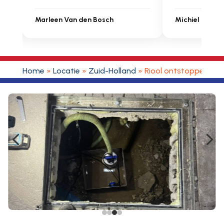
Michiel Uitdenbongerd
Sarah Touat
Home
»
Locatie
»
Zuid-Holland
»
Riool ontstoppen Alp
4
5