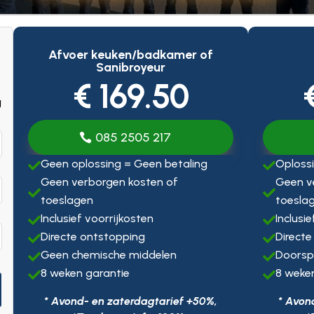
Afvoer keuken/badkamer of
Sanibroyeur
€ 169.50
g
085 2505 217
Geen oplossing = Geen betaling
Oplossi


Geen verborgen kosten of
Geen v


toeslagen
toesla
Inclusief voorrijkosten
Inclusi


Directe ontstopping
Directe


Geen chemische middelen
Doorsp


8 weken garantie
8 weke


* Avond- en zaterdagtarief +50%,
* Avon