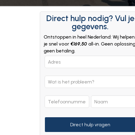
Direct hulp nodig? Vul je
gegevens.
Ontstoppen in heel Nederland: Wij helpen
je snel voor
€169,50
all-in. Geen oplossin
geen betaling.
Leave
this
field
blank
Direct hulp vragen