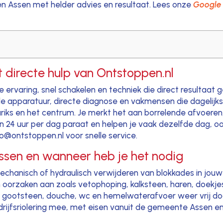
en Assen met helder advies en resultaat. Lees onze
Google 
 directe hulp van Ontstoppen.nl
ervaring, snel schakelen en techniek die direct resultaat g
e apparatuur, directe diagnose en vakmensen die dagelijks 
 Lariks en het centrum. Je merkt het aan borrelende afvoere
n 24 uur per dag paraat en helpen je vaak dezelfde dag, o
o@ontstoppen.nl voor snelle service.
 Assen en wanneer heb je het nodig
hanisch of hydraulisch verwijderen van blokkades in jouw b
n oorzaken aan zoals vetophoping, kalksteen, haren, doekje
gootsteen, douche, wc en hemelwaterafvoer weer vrij door
rijfsriolering mee, met eisen vanuit de gemeente Assen e