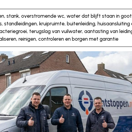
len, stank, overstromende wc, water dat blijft staan in go
ns, standleidingen, kruipruimte, buitenleiding, huisaansluiting 
cteriegroei, terugslag van vuilwater, aantasting van leidi
kaliseren, reinigen, controleren en borgen met garantie