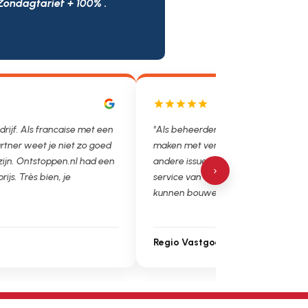
Zondagtarief + 100% .
drijf. Als francaise met een
"Als beheerder hebben we helaas v
rtner weet je niet zo goed
maken met verstoppingen, lekkages
 zijn. Ontstoppen.nl had een
andere issues. Het is super fijn dat 
›
prijs. Très bien, je
service van Ontstoppen.nl en loodgie
kunnen bouwen. Ga zo door!"
Regio Vastgoedbeheer