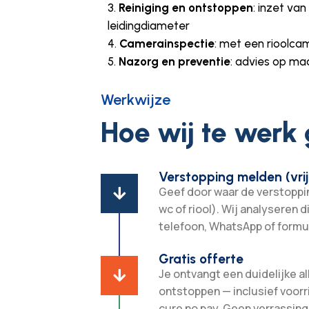
Reiniging en ontstoppen
: inzet va
leidingdiameter
Camerainspectie
: met een rioolca
Nazorg en preventie
: advies op ma
Werkwijze
Hoe wij te werk
Verstopping melden (vrij
Geef door waar de verstopping

wc of riool). Wij analyseren d
telefoon, WhatsApp of formul
Gratis offerte
Je ontvangt een duidelijke all

ontstoppen — inclusief voorr
cure no pay. Geen verrassing