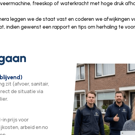
n veermachine, freeskop of waterkracht met hoge druk afha
mera leggen we de staat vast en coderen we afwijkingen vo
at, indien gewenst een rapport en tips om herhaling te vo
 gaan
blijvend)
 zit (afvoer, sanitair,
irect de situatie via
ier.
-in prijs voor
ijkosten, arbeid en no
en.