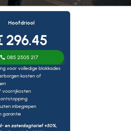
Hoofdriool
€ 296.45
085 2505 217
ng voor volledige blokkades
erborgen kosten of
gen
ef voorrijkosten
 ontstopping
uiten inbegrepen
n garantie
d- en zaterdagtarief +50%,