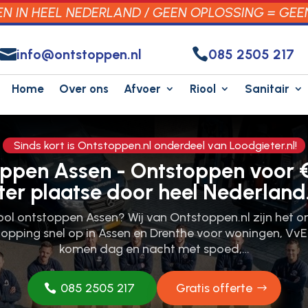
 IN HEEL NEDERLAND / GEEN OPLOSSING = GEE


info@ontstoppen.nl
085 2505 217
Home
Over ons
Afvoer
Riool
Sanitair
Sinds kort is Ontstoppen.nl onderdeel van Loodgieter.nl!
oppen Assen - Ontstoppen voor €
ter plaatse door heel Nederland
Riool ontstoppen Assen? Wij van Ontstoppen.nl zijn het o
stopping snel op in Assen en Drenthe voor woningen, VvE
komen dag en nacht met spoed,…
085 2505 217
Gratis offerte