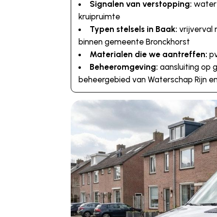
Signalen van verstopping:
water d
kruipruimte
Typen stelsels in Baak:
vrijverval
binnen gemeente Bronckhorst
Materialen die we aantreffen:
pv
Beheeromgeving:
aansluiting op 
beheergebied van Waterschap Rijn en 