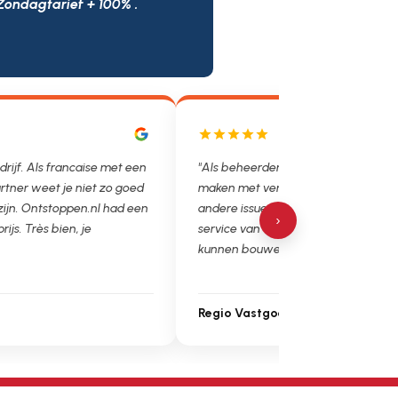
Zondagtarief + 100% .
drijf. Als francaise met een
"Als beheerder hebben we helaas v
rtner weet je niet zo goed
maken met verstoppingen, lekkages
 zijn. Ontstoppen.nl had een
andere issues. Het is super fijn dat 
›
prijs. Très bien, je
service van Ontstoppen.nl en loodgie
kunnen bouwen. Ga zo door!"
Regio Vastgoedbeheer