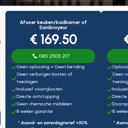
Afvoer keuken/badkamer of
Sanibroyeur
€ 169.50
g
085 2505 217
Geen oplossing = Geen betaling
Oplossi


Geen verborgen kosten of
Geen v


toeslagen
toesla
Inclusief voorrijkosten
Inclusi


Directe ontstopping
Directe


Geen chemische middelen
Doorsp


8 weken garantie
8 weke


* Avond- en zaterdagtarief +50%,
* Avon