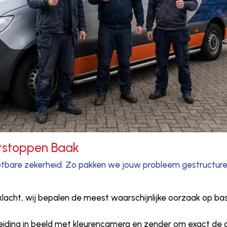
ntstoppen Baak
re zekerheid. Zo pakken we jouw probleem gestructuree
e klacht, wij bepalen de meest waarschijnlijke oorzaak op bas
iding in beeld met kleurencamera en zender om exact de d