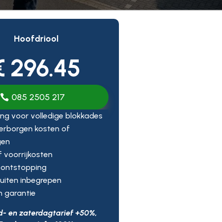
Hoofdriool
€ 296.45
085 2505 217
ng voor volledige blokkades
erborgen kosten of
gen
ef voorrijkosten
 ontstopping
uiten inbegrepen
n garantie
d- en zaterdagtarief +50%,