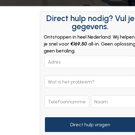
Direct hulp nodig? Vul je
gegevens.
Ontstoppen in heel Nederland: Wij helpen
je snel voor
€169,50
all-in. Geen oplossin
geen betaling.
Leave
this
field
blank
Direct hulp vragen