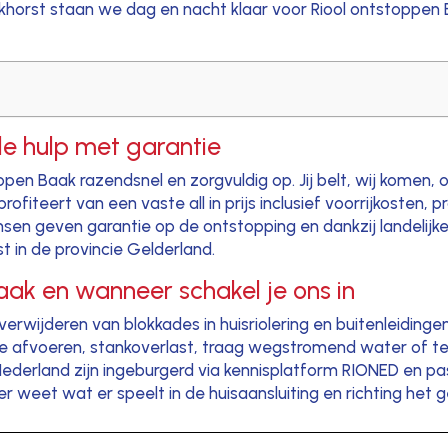
ckhorst staan we dag en nacht klaar voor Riool ontstoppen
le hulp met garantie
toppen Baak razendsnel en zorgvuldig op. Jij belt, wij komen
rofiteert van een vaste all in prijs inclusief voorrijkosten,
n geven garantie op de ontstopping en dankzij landelijke 
 in de provincie Gelderland.
Baak en wanneer schakel je ons in
verwijderen van blokkades in huisriolering en buitenleiding
ende afvoeren, stankoverlast, traag wegstromend water of
Nederland zijn ingeburgerd via kennisplatform RIONED en pas
 weet wat er speelt in de huisaansluiting en richting het ge