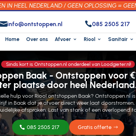
 IN HEEL NEDERLAND / GEEN OPLOSSING = GEE


info@ontstoppen.nl
085 2505 217
Home
Over ons
Afvoer
Riool
Sanitair
Sinds kort is Ontstoppen.nl onderdeel van Loodgieter.nl!
oppen Baak - Ontstoppen voor €
ter plaatse door heel Nederland
nelle hulp voor Riool ontstoppen Baak? Ontstoppen.nl is 
ijf in Baak dat je afvoer direct weer laat doorstromen
idelijke afspraken. Last van stank of een overlopend t
085 2505 217
Gratis offerte