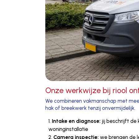
Onze werkwijze bij riool o
We combineren vakmanschap met meetba
hak of breekwerk tenzij onvermijdelijk.
Intake en diagnose:
jij beschrijft d
woninginstallatie
Camera inspectie:
we brengen de le