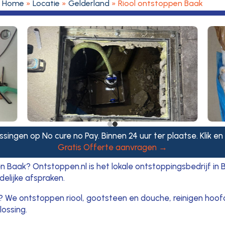
Home
»
Locatie
»
Gelderland
»
Riool ontstoppen Baak
ssingen op No cure no Pay. Binnen 24 uur ter plaatse. Klik en
Gratis Offerte aanvragen →
en Baak? Ontstoppen.nl is het lokale ontstoppingsbedrijf in 
elijke afspraken.
t? We ontstoppen riool, gootsteen en douche, reinigen hoof
lossing.