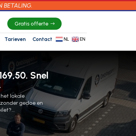
N BETALING.
Gratis offerte
Tarieven
Contact
NL
EN
169,50. Snel
.
het lokale
, zonder gedoe en
oilet?…