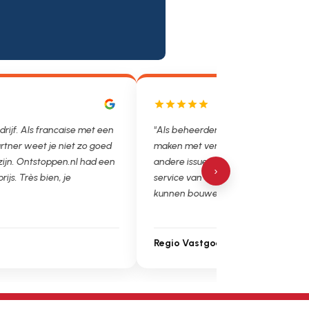
drijf. Als francaise met een
"Als beheerder hebben we helaas v
rtner weet je niet zo goed
maken met verstoppingen, lekkages
 zijn. Ontstoppen.nl had een
andere issues. Het is super fijn dat 
›
prijs. Très bien, je
service van Ontstoppen.nl en loodgie
kunnen bouwen. Ga zo door!"
Regio Vastgoedbeheer