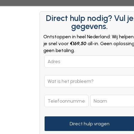
Direct hulp nodig? Vul je
gegevens.
Ontstoppen in heel Nederland: Wij helpen
je snel voor
€169,50
all-in. Geen oplossin
geen betaling.
Leave
this
field
blank
Direct hulp vragen