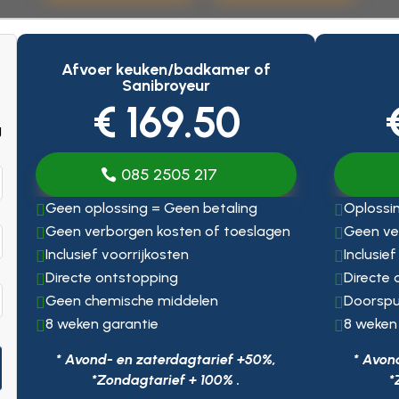
Afvoer keuken/badkamer of
Sanibroyeur
€ 169.50
g
085 2505 217
Geen oplossing = Geen betaling
Oplossin


Geen verborgen kosten of toeslagen
Geen ve


Inclusief voorrijkosten
Inclusie


Directe ontstopping
Directe


Geen chemische middelen
Doorspu


8 weken garantie
8 weken


* Avond- en zaterdagtarief +50%,
* Avon
*Zondagtarief + 100% .
*