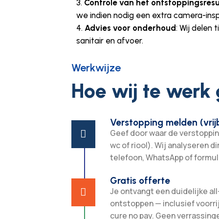
Controle van het ontstoppingsres
we indien nodig een extra camera-insp
Advies voor onderhoud
: Wij delen
sanitair en afvoer.
Werkwijze
Hoe wij te werk
Verstopping melden (vrijb
Geef door waar de verstopping 

wc of riool). Wij analyseren di
telefoon, WhatsApp of formuli
Gratis offerte
Je ontvangt een duidelijke all-

ontstoppen — inclusief voorri
cure no pay. Geen verrassing