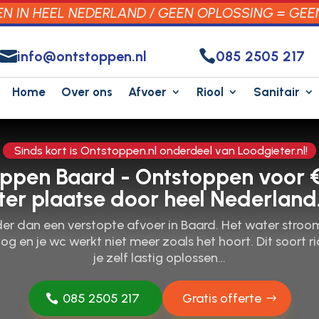
 IN HEEL NEDERLAND / GEEN OPLOSSING = GEE


info@ontstoppen.nl
085 2505 217
Home
Over ons
Afvoer
Riool
Sanitair
Sinds kort is Ontstoppen.nl onderdeel van Loodgieter.nl!
oppen Baard - Ontstoppen voor €
ter plaatse door heel Nederland
nder dan een verstopte afvoer in Baard.​ Het water stroo
 en je wc werkt niet meer zoals het hoort.​ Dit soort 
je zelf lastig oplossen…
085 2505 217
Gratis offerte