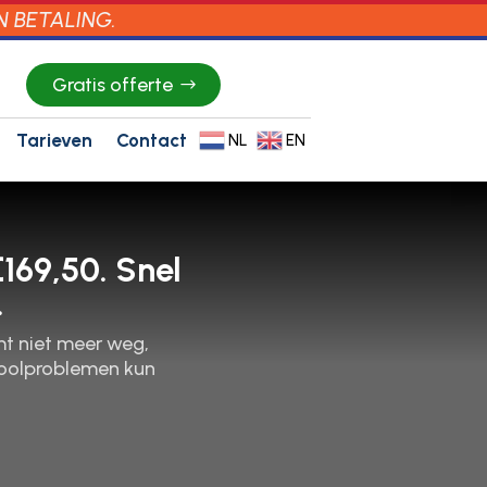
N BETALING.
Gratis offerte
Tarieven
Contact
NL
EN
169,50. Snel
.
mt niet meer weg,
rioolproblemen kun