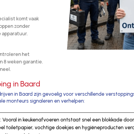
cialist komt vaak
toppen zonder
 apparatuur.
ntroleren het
n 8 weken garantie.
neel.
ing in Baard
jven in Baard zijn gevoelig voor verschillende verstopping
le monteurs signaleren en verhelpen:
n
: Vooral in keukenafvoeren ontstaat snel een blokkade door 
eel toiletpapier, vochtige doekjes en hygiëneproducten ver