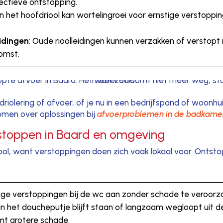
fectieve ontstopping.
 in het hoofdriool kan wortelingroei voor ernstige verstoppi
idingen
: Oude rioolleidingen kunnen verzakken of verstopt
komst.
olering of afvoer, of je nu in een bedrijfspand of woonhuis z
men over oplossingen bij
afvoerproblemen in de badkame
tstoppen in Baard en omgeving
iool, want verstoppingen doen zich vaak lokaal voor. Ontstop
ige verstoppingen bij de wc aan zonder schade te veroorz
 in het doucheputje blijft staan of langzaam wegloopt uit
mt grotere schade.