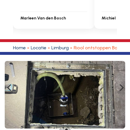
Michiel Uitdenbongerd
Sarah Touat
Home
»
Locatie
»
Limburg
»
Riool ontstoppen Banehei
4
5