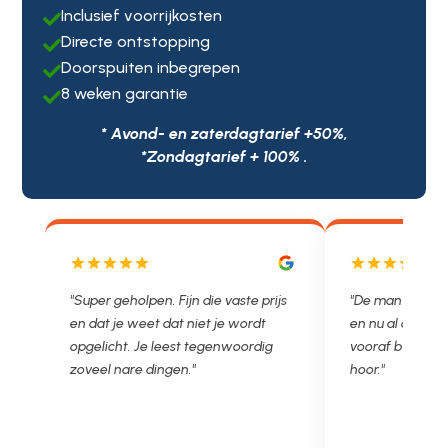
Inclusief voorrijkosten

Directe ontstopping

Doorspuiten inbegrepen

8 weken garantie

* Avond- en zaterdagtarief +50%,
*Zondagtarief + 100% .
js
"De man rijden net weg. 11.00 gebeld
"Wat een fijn bed
en nu al opgelost voor een vast en
met een Nederl
vooraf besproken tarief. Lekker
je niet zo goed b
hoor."
Ontstoppen.nl ha
in prijs. Très b