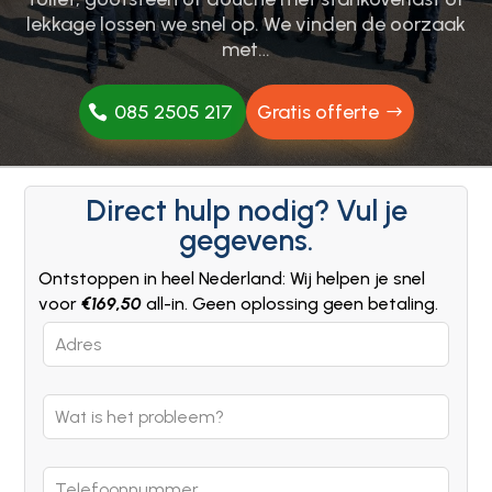
lekkage lossen we snel op. We vinden de oorzaak
met…
085 2505 217
Gratis offerte
Direct hulp nodig? Vul je
gegevens.
Ontstoppen in heel Nederland: Wij helpen je snel
voor
€169,50
all-in. Geen oplossing geen betaling.
Leave
this
field
blank