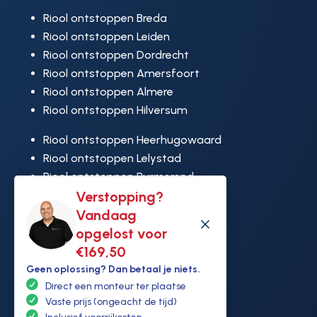
Riool ontstoppen Breda
Riool ontstoppen Leiden
Riool ontstoppen Dordrecht
Riool ontstoppen Amersfoort
Riool ontstoppen Almere
Riool ontstoppen Hilversum
Riool ontstoppen Heerhugowaard
Riool ontstoppen Lelystad
Riool ontstoppen Purmerend
Riool ontstoppen Ridderkerk
Verstopping?
Riool ontstoppen Rijswijk
Vandaag
M
Riool ontstoppen Hoek van Holland
opgelost voor
€169,50
Geen oplossing? Dan betaal je niets.
Direct een monteur ter plaatse
Vaste prijs (ongeacht de tijd)