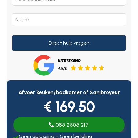
Direct hulp vragen
Afvoer keuken/badkamer of Sanibroyeur
€ 169.50
085 2505 217
Geen oplossing = Geen betaling
