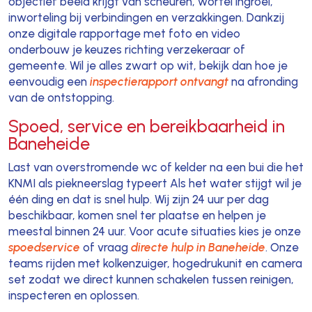
objectief beeld krijgt van scheuren, wortel ingroei,
inworteling bij verbindingen en verzakkingen. Dankzij
onze digitale rapportage met foto en video
onderbouw je keuzes richting verzekeraar of
gemeente. Wil je alles zwart op wit, bekijk dan hoe je
eenvoudig een
inspectierapport ontvangt
na afronding
van de ontstopping.
Spoed, service en bereikbaarheid in
Baneheide
Last van overstromende wc of kelder na een bui die het
KNMI als piekneerslag typeert Als het water stijgt wil je
één ding en dat is snel hulp. Wij zijn 24 uur per dag
beschikbaar, komen snel ter plaatse en helpen je
meestal binnen 24 uur. Voor acute situaties kies je onze
spoedservice
of vraag
directe hulp in Baneheide
. Onze
teams rijden met kolkenzuiger, hogedrukunit en camera
set zodat we direct kunnen schakelen tussen reinigen,
inspecteren en oplossen.