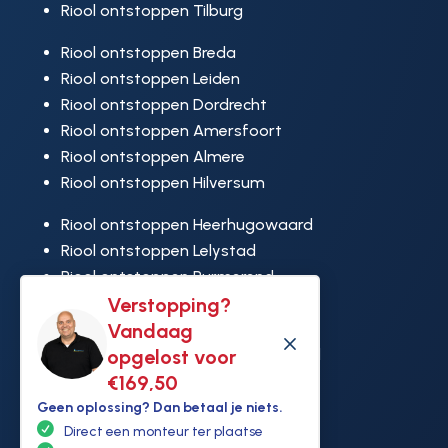
Riool ontstoppen Tilburg
Riool ontstoppen Breda
Riool ontstoppen Leiden
Riool ontstoppen Dordrecht
Riool ontstoppen Amersfoort
Riool ontstoppen Almere
Riool ontstoppen Hilversum
Riool ontstoppen Heerhugowaard
Riool ontstoppen Lelystad
Riool ontstoppen Purmerend
Riool ontstoppen Ridderkerk
Verstopping?
Riool ontstoppen Rijswijk
Vandaag
M
Riool ontstoppen Hoek van Holland
opgelost voor
€169,50
Geen oplossing? Dan betaal je niets.
Direct een monteur ter plaatse