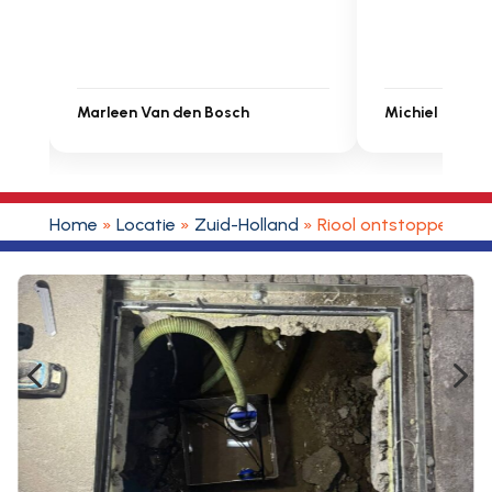
 den Bosch
Michiel Uitdenbongerd
Home
»
Locatie
»
Zuid-Holland
»
Riool ontstoppen Blei
4
5