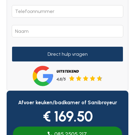
Direct hulp vragen
Afvoer keuken/badkamer of Sanibroyeur
€ 169.50
085 2505 217