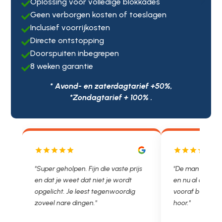
Oplossing voor volledige blokkades

Geen verborgen kosten of toeslagen

Inclusief voorrijkosten

Directe ontstopping

Doorspuiten inbegrepen

8 weken garantie

* Avond- en zaterdagtarief +50%,
*Zondagtarief + 100% .
. Fijn die vaste prijs
"De man rijden net weg. 11.00 gebeld
 dat niet je wordt
en nu al opgelost voor een vast en
 leest tegenwoordig
vooraf besproken tarief. Lekker
ngen."
hoor."