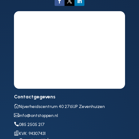
Contactgegevens

Nijverheidscentrum 40 2761JP Zevenhuizen

info@ontstoppen.nl

085 2505 217

KVK: 94307431