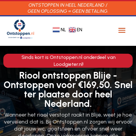
ONTSTOPPEN IN HEEL NEDERLAND /
GEEN OPLOSSING = GEEN BETALING.
NL
EN
Sinds kort is Ontstoppen.nl onderdeel van
Loodgieter.nl!
Riool ontstoppen Blije -
Ontstoppen voor €169,50. Snel
ter plaatse door heel
Nederland.
Wanneer het riool verstopt raakt in Blije, weet je hoe
vervelend dat is.​ Bij Ontstoppen.​nl zorgen wij ervoor
dat jouw wc, gootsteen en afvoer snel weer
doorlopen.​ Onze vakmensen kennen alle