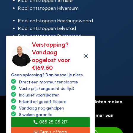
Riool ontstoppen Almere
Riool ontstoppen Hilversum
Riool ontstoppen Heerhugowaard
Riool ontstoppen Lelystad
Riool ontstoppen Purmerend
Riool ontstoppen Ridderkerk
Verstopping?
Riool ontstoppen Rijswijk
Vandaag
M
Riool ontstoppen Hoek van Holland
opgelost voor
€169,50
Geen oplossing? Dan betaal je niets.
Direct een monteur ter plaatse
Vaste prijs (ongeacht de tijd)
Inclusief voorrijkosten
© Copyright Ontstoppen.nl |
Website laten maken
Erkend en gecertificeerd
door Flexamedia
Vandaag nog geholpen
8 weken garantie
Privacyverklaring
-
Disclaimer
-
Kamer van
085 25 05 217
koophandel: 94307431
Gratis offerte
