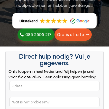
rioolproblemen en hebben jarenlange…
085 2505 217
Gratis offerte
Direct hulp nodig? Vul je
gegevens.
Ontstoppen in heel Nederland: Wij helpen je snel
voor
€169,50
all-in. Geen oplossing geen betaling.
Leave
this
field
blank