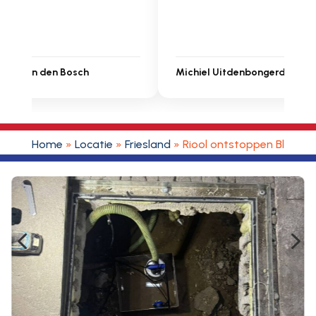
Michiel Uitdenbongerd
Sarah Touat
Home
»
Locatie
»
Friesland
»
Riool ontstoppen Blije
4
5