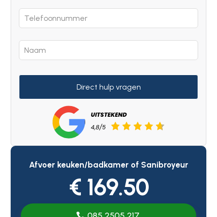
Direct hulp vragen
Afvoer keuken/badkamer of Sanibroyeur
€ 169.50
085 2505 217