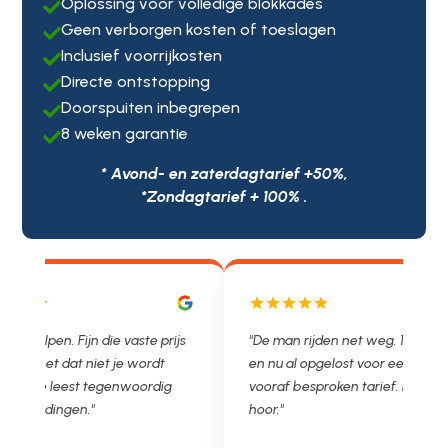
Oplossing voor volledige blokkades

Geen verborgen kosten of toeslagen

Inclusief voorrijkosten

Directe ontstopping

Doorspuiten inbegrepen

8 weken garantie

* Avond- en zaterdagtarief +50%,
*Zondagtarief + 100% .
js
"De man rijden net weg. 11.00 gebeld
"Wat een fijn bed
en nu al opgelost voor een vast en
met een Nederl
vooraf besproken tarief. Lekker
je niet zo goed b
hoor."
Ontstoppen.nl ha
in prijs. Très b