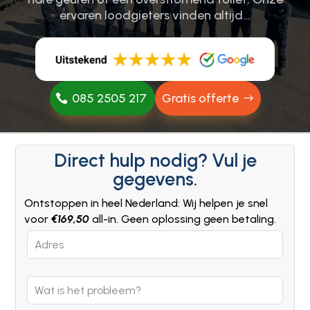
ervaren loodgieters vinden altijd…
085 2505 217
Gratis offerte
Direct hulp nodig? Vul je
gegevens.
Ontstoppen in heel Nederland: Wij helpen je snel
voor
€169,50
all-in. Geen oplossing geen betaling.
Leave
this
field
blank