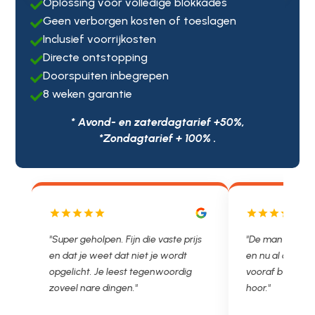
Oplossing voor volledige blokkades

Geen verborgen kosten of toeslagen

Inclusief voorrijkosten

Directe ontstopping

Doorspuiten inbegrepen

8 weken garantie

* Avond- en zaterdagtarief +50%,
*Zondagtarief + 100% .
js
"De man rijden net weg. 11.00 gebeld
"Wat een fijn bed
en nu al opgelost voor een vast en
met een Nederl
vooraf besproken tarief. Lekker
je niet zo goed b
hoor."
Ontstoppen.nl ha
in prijs. Très b