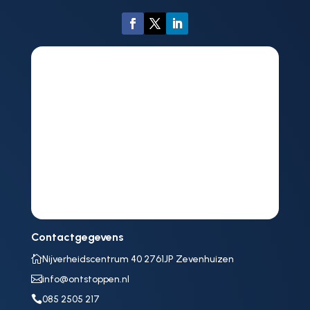
Contactgegevens

Nijverheidscentrum 40 2761JP Zevenhuizen

info@ontstoppen.nl

085 2505 217