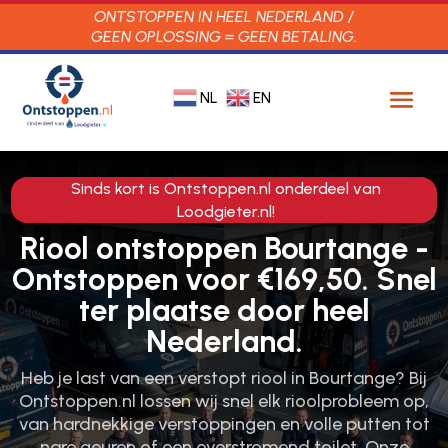
ONTSTOPPEN IN HEEL NEDERLAND /
GEEN OPLOSSING = GEEN BETALING.
NL
EN
Sinds kort is Ontstoppen.nl onderdeel van
Loodgieter.nl!
Riool ontstoppen Bourtange -
Ontstoppen voor €169,50. Snel
ter plaatse door heel
Nederland.
Heb je last van een verstopt riool in Bourtange? Bij
Ontstoppen.​nl lossen wij snel elk rioolprobleem op,
van hardnekkige verstoppingen en volle putten tot
nare geuren of een overstromend toilet.​ Onze