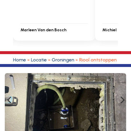
Michiel Uitdenbongerd
Sarah Touat
Home
»
Locatie
»
Groningen
»
Riool ontstoppen Bour
4
5