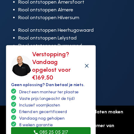
Riool ontstoppen Amersfoort
Riool ontstoppen Almere
Riool ontstoppen Hilversum
Riool ontstoppen Heerhugowaard
Riool ontstoppen Lelystad
Riool ontstoppen Purmerend
Verstopping?
Riool ontstoppen Ridderkerk
Vandaag
Riool ontstoppen Rijswijk
M
opgelost voor
Riool ontstoppen Hoek van Holland
€169,50
Geen oplossing? Dan betaal je niets.
Direct een monteur ter plaatse
Vaste prijs (ongeacht de tijd)
Inclusief voorrijkosten
© Copyright Ontstoppen.nl |
Website laten maken
Erkend en gecertificeerd
Vandaag nog geholpen
door Flexamedia
8 weken garantie
Privacyverklaring
-
Disclaimer
-
Kamer van
085 25 05 217
koophandel: 94307431