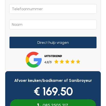
Direct hulp vragen
Afvoer keuken/badkamer of Sanibroyeur
€ 169.50
085 2505 217