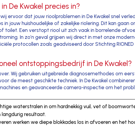
in De Kwakel precies in?
wij ervoor dat jouw rioolproblemen in De Kwakel snel verled
in jouw huishoudelijke of zakelijke riolering. Dit kan gaan 
of toilet. Een verstopt riool uit zich vaak in borrelende 
oming. In zo’n geval grijpen wij direct in met onze modern
ficiële protocollen zoals geadviseerd door Stichting RION
ioneel ontstoppingsbedrijf in De Kwakel?
over. Wij gebruiken uitgebreide diagnosemethodes om eerst
ijd voor de meest geschikte techniek. In De Kwakel combi
enmachines en geavanceerde camera-inspectie om het proble
tige waterstralen in om hardnekkig vuil, vet of boomwortels 
 langdurig resultaat.
veren werken we diepe blokkades los in afvoeren en het hoof