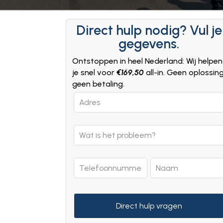
Direct hulp nodig? Vul je
gegevens.
Ontstoppen in heel Nederland: Wij helpen
je snel voor
€169,50
all-in. Geen oplossin
geen betaling.
Leave
this
field
blank
Direct hulp vragen