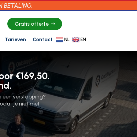
N BETALING.
Gratis offerte
Tarieven
Contact
NL
EN
oor €169,50.
nd.
je een verstopping?
zodat je niet met