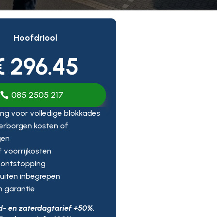
Hoofdriool
€ 296.45
085 2505 217
ng voor volledige blokkades
erborgen kosten of
gen
ef voorrijkosten
 ontstopping
uiten inbegrepen
n garantie
d- en zaterdagtarief +50%,