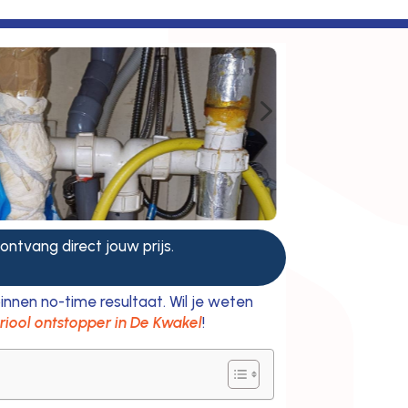
5
 ontvang direct jouw prijs.
innen no-time resultaat. Wil je weten
 riool ontstopper in De Kwakel
!