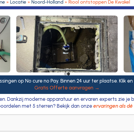
me
»
Locatie
»
Noord-Holland
»
Riool ontstoppen De Kwakel
ssingen op No cure no Pay. Binnen 24 uur ter plaatse. Klik en
Gratis Offerte aanvragen →
n. Dankzij moderne apparatuur en ervaren experts zie je b
oordelen met 5 sterren? Bekijk dan onze
ervaringen als dé