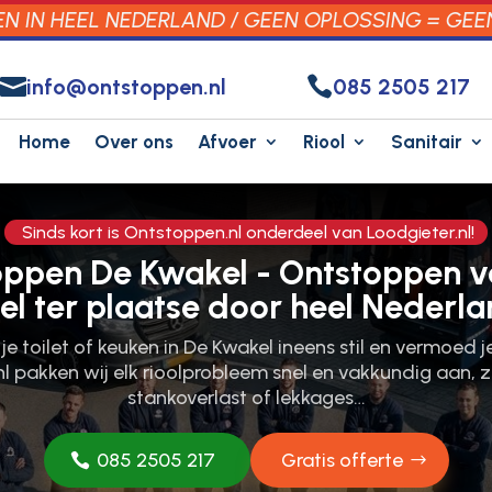
 IN HEEL NEDERLAND / GEEN OPLOSSING = GEE


info@ontstoppen.nl
085 2505 217
Home
Over ons
Afvoer
Riool
Sanitair
Sinds kort is Ontstoppen.nl onderdeel van Loodgieter.nl!
oppen De Kwakel - Ontstoppen v
el ter plaatse door heel Nederla
 je toilet of keuken in De Kwakel ineens stil en vermoed 
nl pakken wij elk rioolprobleem snel en vakkundig aan, 
stankoverlast of lekkages…
085 2505 217
Gratis offerte