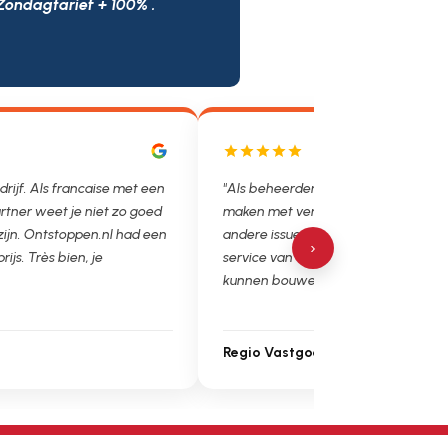
Zondagtarief + 100% .
drijf. Als francaise met een
"Als beheerder hebben we helaas v
rtner weet je niet zo goed
maken met verstoppingen, lekkages
 zijn. Ontstoppen.nl had een
andere issues. Het is super fijn dat 
›
prijs. Très bien, je
service van Ontstoppen.nl en loodgie
kunnen bouwen. Ga zo door!"
Regio Vastgoedbeheer