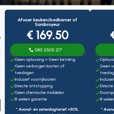
Afvoer keuken/badkamer of
Sanibroyeur
€ 169.50
g
085 2505 217
Geen oplossing = Geen betaling
Oplossi


Geen verborgen kosten of
Geen v


toeslagen
toesla
Inclusief voorrijkosten
Inclusi


Directe ontstopping
Directe


Geen chemische middelen
Doorsp


8 weken garantie
8 weke


* Avond- en zaterdagtarief +50%,
* Avon