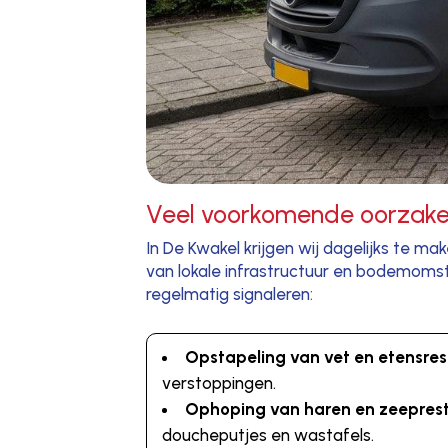
Veel voorkomende oorzaken
In De Kwakel krijgen wij dagelijks te m
van lokale infrastructuur en bodemomst
regelmatig signaleren:
Opstapeling van vet en etensres
verstoppingen.
Ophoping van haren en zeepres
doucheputjes en wastafels.