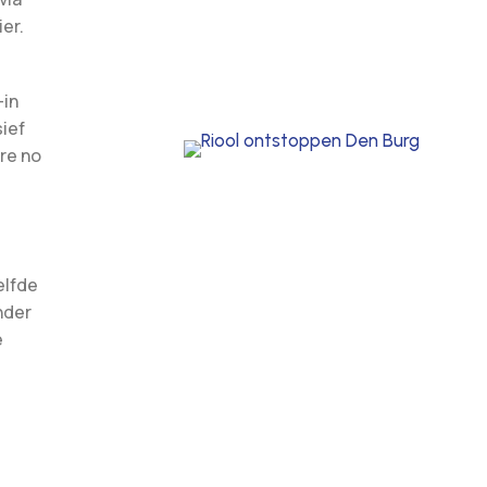
er.
-in
sief
ure no
elfde
nder
e