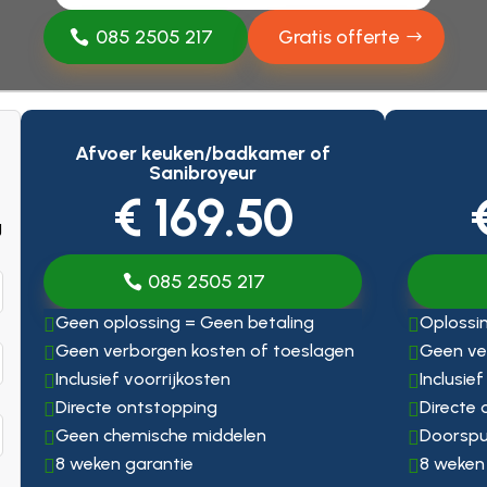
085 2505 217
Gratis offerte
Afvoer keuken/badkamer of
Sanibroyeur
€ 169.50
g
085 2505 217
Geen oplossing = Geen betaling
Oplossin


Geen verborgen kosten of toeslagen
Geen ve


Inclusief voorrijkosten
Inclusie


Directe ontstopping
Directe


Geen chemische middelen
Doorspu


8 weken garantie
8 weken

