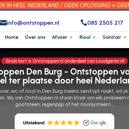
 IN HEEL NEDERLAND / GEEN OPLOSSING = GEE


info@ontstoppen.nl
085 2505 217
Home
Over ons
Afvoer
Riool
Sanitair
Sinds kort is Ontstoppen.nl onderdeel van Loodgieter.nl!
toppen Den Burg - Ontstoppen vo
el ter plaatse door heel Nederla
er, wc of riool in Den Burg ineens verstopt raakt, wil je
.​ Wij van Ontstoppen.​nl staan klaar om elk probleem m
gootsteen, regenpijp of het rioolsysteem…