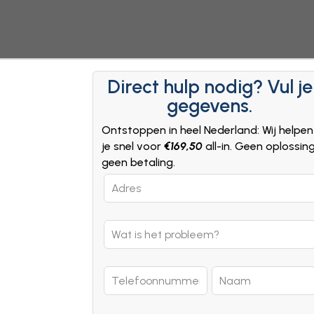
Direct hulp nodig? Vul je
gegevens.
Ontstoppen in heel Nederland: Wij helpen
je snel voor
€169,50
all-in. Geen oplossin
geen betaling.
Leave
this
field
blank