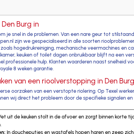
 Den Burg in
 kom je snel in de problemen. Van een nare geur tot stilstaa
en.nl zijn we gespecialiseerd in alle soorten rioolproblem
zoals hogedrukreiniging, mechanische veermachines en ca
badkamer, keuken of toilet dagen onbruikbaar blijft na een ve
snel professionele hulp. Klanten waarderen naast snelheid v
royale 8 weken garantie.
en van een rioolverstopping in Den Bur
verse oorzaken van een verstopte riolering. Op Texel werke
nnen wij direct het probleem door de specifieke signalen en l
et uit de keuken stolt in de afvoer en zorgt binnen korte t
.
en:
In doucheputjes en wastafels hopen haren en zeep zich