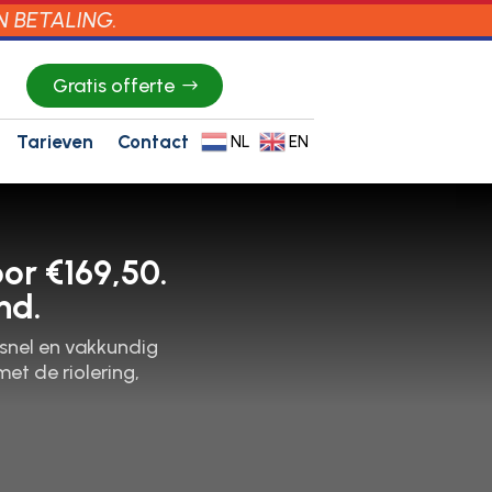
N BETALING.
Gratis offerte
Tarieven
Contact
NL
EN
or €169,50.
nd.
 snel en vakkundig
et de riolering,