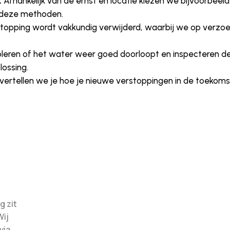
:
Afhankelijk van de ernst en locatie kiezen we bijvoorbeeld
 deze methoden.
topping wordt vakkundig verwijderd, waarbij we op verzoek
eren of het water weer goed doorloopt en inspecteren de fu
lossing.
vertellen we je hoe je nieuwe verstoppingen in de toekom
g zit
Wij
via