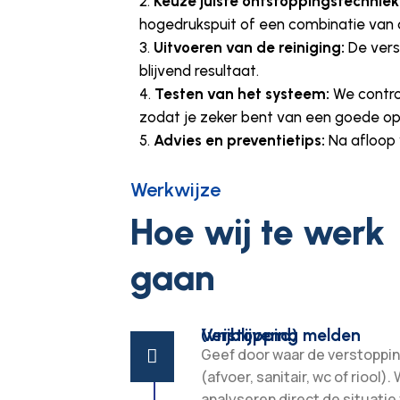
Keuze juiste ontstoppingstechniek
hogedrukspuit of een combinatie van
Uitvoeren van de reiniging:
De vers
blijvend resultaat.
Testen van het systeem:
We control
zodat je zeker bent van een goede op
Advies en preventietips:
Na afloop 
Werkwijze
Hoe wij te werk
gaan
Verstopping melden (vrijblijvend)
Geef door waar de verstoppin

(afvoer, sanitair, wc of riool). 
analyseren direct de situatie 