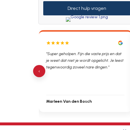
Direct hulp vragen
lpen. Ontstopper
"Super geholpen. Fijn die vaste prijs en dat
tijdsvak. Hierna
je weet dat niet je wordt opgelicht. Je leest
 de verstopping.
tegenwoordig zoveel nare dingen."
‹
Marleen Van den Bosch