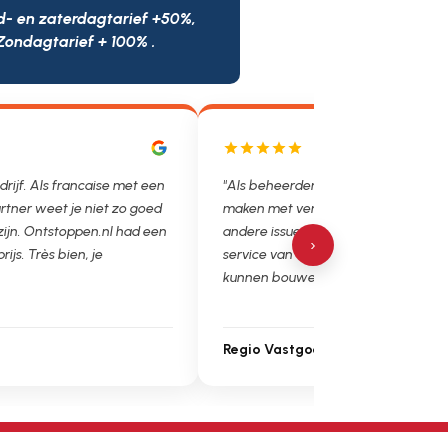
d- en zaterdagtarief +50%,
Zondagtarief + 100% .
drijf. Als francaise met een
"Als beheerder hebben we helaas v
rtner weet je niet zo goed
maken met verstoppingen, lekkages
 zijn. Ontstoppen.nl had een
andere issues. Het is super fijn dat 
›
prijs. Très bien, je
service van Ontstoppen.nl en loodgie
kunnen bouwen. Ga zo door!"
Regio Vastgoedbeheer