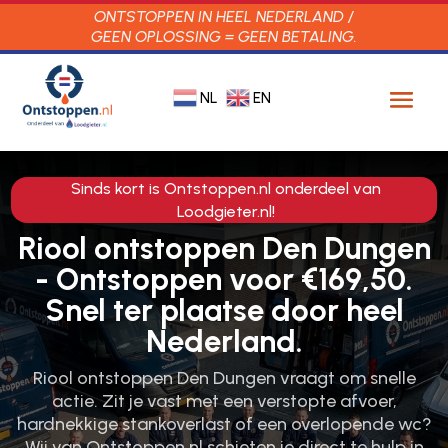
ONTSTOPPEN IN HEEL NEDERLAND /
GEEN OPLOSSING = GEEN BETALING.
NL
EN
Sinds kort is Ontstoppen.nl onderdeel van
Loodgieter.nl!
Riool ontstoppen Den Dungen
- Ontstoppen voor €169,50.
Snel ter plaatse door heel
Nederland.
Riool ontstoppen Den Dungen vraagt om snelle
actie.​ Zit je vast met een verstopte afvoer,
hardnekkige stankoverlast of een overlopende wc?
Wij van Ontstoppen.​nl schieten je direct te hulp in