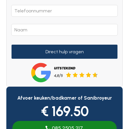
Direct hulp vragen
Afvoer keuken/badkamer of Sanibroyeur
€ 169.50
085 2505 217