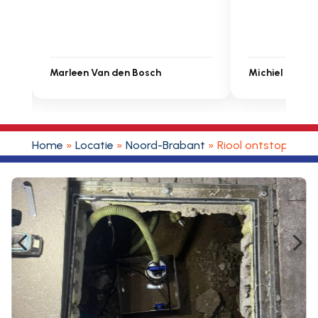
Marleen Van den Bosch
Michiel Uitdenbongerd
Home
»
Locatie
»
Noord-Brabant
»
Riool ontstoppen 
4
5