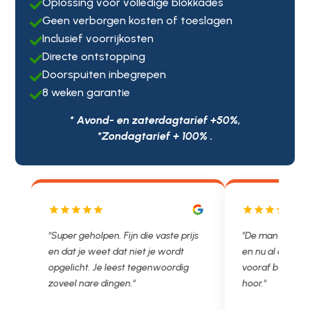
Oplossing voor volledige blokkades

Geen verborgen kosten of toeslagen

Inclusief voorrijkosten

Directe ontstopping

Doorspuiten inbegrepen

8 weken garantie

* Avond- en zaterdagtarief +50%,
*Zondagtarief + 100% .
"Super geholpen. Fijn die vaste prijs
"De man rijden net weg. 11.
en dat je weet dat niet je wordt
en nu al opgelost voor een 
opgelicht. Je leest tegenwoordig
vooraf besproken tarief. Le
zoveel nare dingen."
hoor."