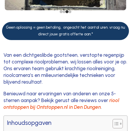
Geen oplossing = geen betaling, ongeacht het aantal uren. vraag nu
direct jouw gratis offerte aan."
Van een dichtgeslibde gootsteen, verstopte regenpijp
tot complexe rioolproblemen, wij lossen alles voor je op.
Ons ervaren team gebruikt krachtige rioolreiniging,
rioolcamera’s en milieuvriendelijke technieken voor
blijvend resultaat.
Benieuwd naar ervaringen van anderen en onze 5-
sterren aanpak? Bekijk gerust alle reviews over
riool
ontstoppen bij Ontstoppen.nl in Den Dungen
.
Inhoudsopgaven