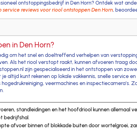
ssioneel ontstoppingsbedrijf in Den Horn? Ontdek wat ander
p service reviews voor riool ontstoppen Den Horn
, beoordee
pen in Den Horn?
lledig om het snel en doeltreffend verhelpen van verstoppi
n. Als het riool verstopt raakt, kunnen afvoeren traag doo
ppen.nl zijn gespecialiseerd in het ontstoppen van zowel bi
je altijd kunt rekenen op lokale vakkennis, snelle service e
 hogedrukreiniging, veermachines en inspectiecamera’s. Z
n.
oeren, standleidingen en het hoofdriool kunnen allemaal ver
 bedrijfshal.
pte afvoer binnen of blokkade buiten door wortelgroei, za