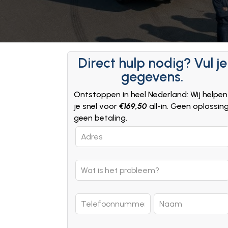
Direct hulp nodig? Vul je
gegevens.
Ontstoppen in heel Nederland: Wij helpen
je snel voor
€169,50
all-in. Geen oplossin
geen betaling.
Leave
this
field
blank