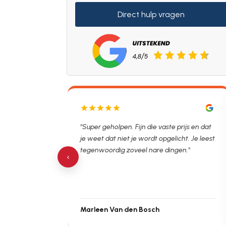
Direct hulp vragen
lpen. Ontstopper
"Super geholpen. Fijn die vaste prijs en dat
tijdsvak. Hierna
je weet dat niet je wordt opgelicht. Je leest
 de verstopping.
tegenwoordig zoveel nare dingen."
‹
Marleen Van den Bosch