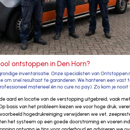
iool ontstoppen in Den Horn?
grondige inventarisatie. Onze specialisten van Ontstoppen.
 om snel resultaat te garanderen. We hanteren een vast t
professioneel materieel én no cure no pay). Zo kom je nooit
 aard en locatie van de verstopping uitgebreid, vaak met
Op basis van het probleem kiezen we voor hoge druk, vere
voorbeeld hogedrukreiniging verwijderen we vet, zeepresten
en het systeem op een goede doorstroming en voeren indie
opping ontvang je tips voor onderhoud en adviseren we ov