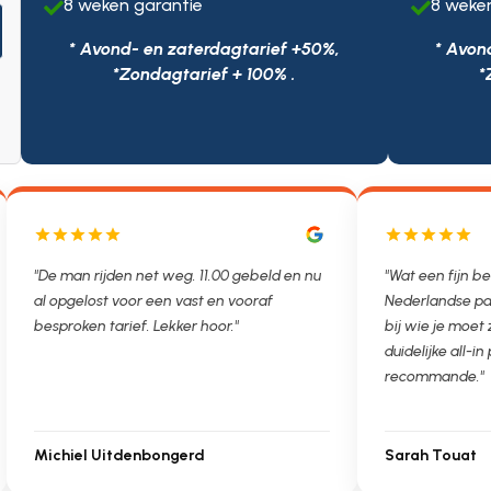
8 weken garantie
8 weke


* Avond- en zaterdagtarief +50%,
* Avon
*Zondagtarief + 100% .
*
"De man rijden net weg. 11.00 gebeld en nu
"Wat een fijn be
al opgelost voor een vast en vooraf
Nederlandse pa
besproken tarief. Lekker hoor."
bij wie je moet
duidelijke all-in 
recommande."
Michiel Uitdenbongerd
Sarah Touat