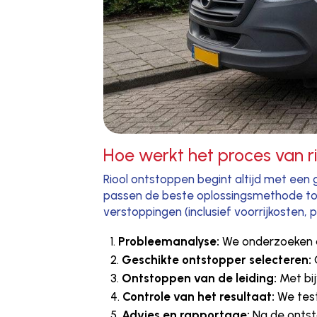
Hoe werkt het proces van r
Riool ontstoppen begint altijd met een 
passen de beste oplossingsmethode toe
verstoppingen (inclusief voorrijkosten, 
Probleemanalyse:
We onderzoeken de
Geschikte ontstopper selecteren:
Ontstoppen van de leiding:
Met bij
Controle van het resultaat:
We test
Advies en rapportage:
Na de ontst