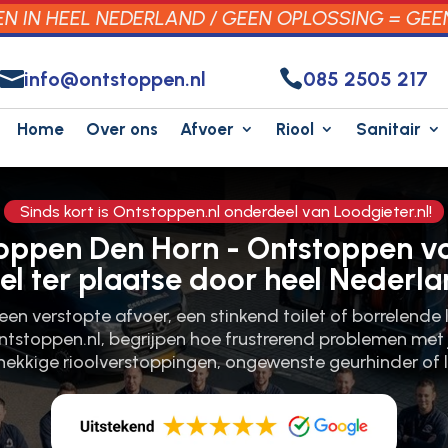
 IN HEEL NEDERLAND / GEEN OPLOSSING = GEE


info@ontstoppen.nl
085 2505 217
Home
Over ons
Afvoer
Riool
Sanitair
Sinds kort is Ontstoppen.nl onderdeel van Loodgieter.nl!
toppen Den Horn - Ontstoppen vo
el ter plaatse door heel Nederla
 een verstopte afvoer, een stinkend toilet of borrelende 
tstoppen.​nl, begrijpen hoe frustrerend problemen met je
ekkige rioolverstoppingen, ongewenste geurhinder of