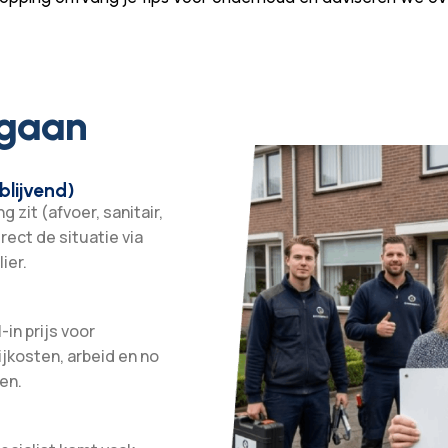
 gaan
blijvend)
 zit (afvoer, sanitair,
irect de situatie via
ier.
-in prijs voor
ijkosten, arbeid en no
en.