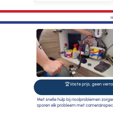
4
🏆Vaste prijs, geen verras
Met snelle hulp bij rioolproblemen zorg
sporen elk probleem met camerainspectie