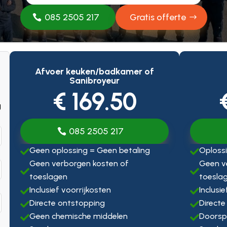
085 2505 217
Gratis offerte
Afvoer keuken/badkamer of
Sanibroyeur
€ 169.50
g
085 2505 217
Geen oplossing = Geen betaling
Oplossi


Geen verborgen kosten of
Geen v


toeslagen
toesla
Inclusief voorrijkosten
Inclusi


Directe ontstopping
Directe


Geen chemische middelen
Doorsp

