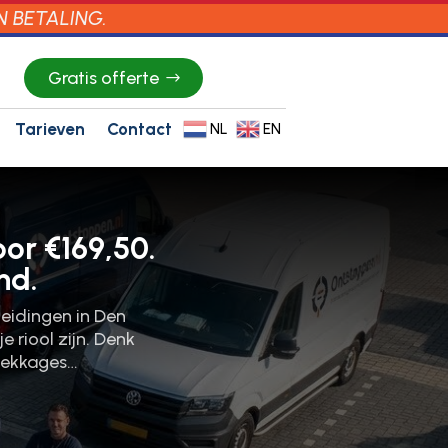
N BETALING.
Gratis offerte
Tarieven
Contact
NL
EN
or €169,50.
nd.
leidingen in Den
 riool zijn.​ Denk
 lekkages…