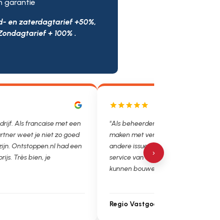
n garantie
d- en zaterdagtarief +50%,
Zondagtarief + 100% .
drijf. Als francaise met een
"Als beheerder hebben we helaas v
rtner weet je niet zo goed
maken met verstoppingen, lekkages
 zijn. Ontstoppen.nl had een
andere issues. Het is super fijn dat 
›
prijs. Très bien, je
service van Ontstoppen.nl en loodgie
kunnen bouwen. Ga zo door!"
Regio Vastgoedbeheer