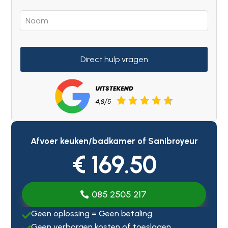
Direct hulp vragen
Afvoer keuken/badkamer of Sanibroyeur
€ 169.50
085 2505 217
Geen oplossing = Geen betaling

Geen verborgen kosten of toeslagen