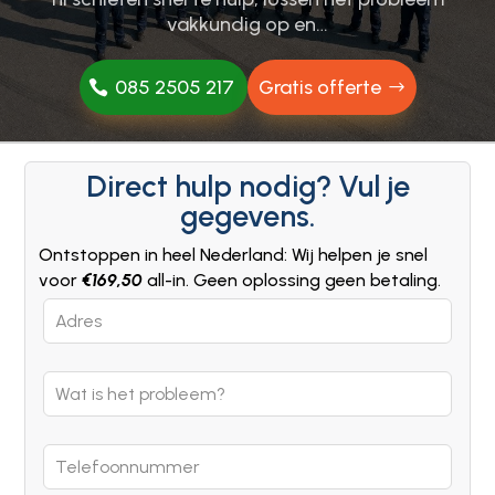
vakkundig op en…
085 2505 217
Gratis offerte
Direct hulp nodig? Vul je
gegevens.
Ontstoppen in heel Nederland: Wij helpen je snel
voor
€169,50
all-in. Geen oplossing geen betaling.
Leave
this
field
blank