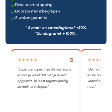
Directe ontstopping

Doorspuiten inbegrepen

8 weken garantie

* Avond- en zaterdagtarief +50%,
*Zondagtarief + 100% .
js
"De man rijden net weg. 11.00 gebeld
"Wat een fijn bed
en nu al opgelost voor een vast en
met een Nederl
vooraf besproken tarief. Lekker
je niet zo goed b
hoor."
Ontstoppen.nl ha
in prijs. Très b