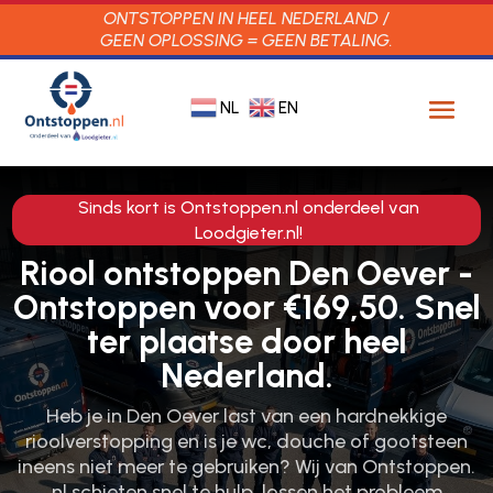
ONTSTOPPEN IN HEEL NEDERLAND /
GEEN OPLOSSING = GEEN BETALING.
NL
EN
Sinds kort is Ontstoppen.nl onderdeel van
Loodgieter.nl!
Riool ontstoppen Den Oever -
Ontstoppen voor €169,50. Snel
ter plaatse door heel
Nederland.
Heb je in Den Oever last van een hardnekkige
rioolverstopping en is je wc, douche of gootsteen
ineens niet meer te gebruiken? Wij van Ontstoppen.​
nl schieten snel te hulp, lossen het probleem