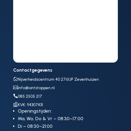
Contactgegevens

Nijverheidscentrum 40 2761JP Zevenhuizen

info@ontstoppen.nl

085 2505 217

KVK: 94307431
Openingstijden:
Ma, Wo, Do & Vr – 08:30–17:00
Di – 08:30–21:00