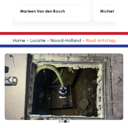
Michiel Uitdenbongerd
Sarah Touat
Home
»
Locatie
»
Noord-Holland
»
Riool ontstoppen D
4
5