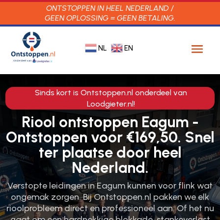
ONTSTOPPEN IN HEEL NEDERLAND /
GEEN OPLOSSING = GEEN BETALING.
NL
EN
Sinds kort is Ontstoppen.nl onderdeel van
Loodgieter.nl!
Riool ontstoppen Eagum -
Ontstoppen voor €169,50. Snel
ter plaatse door heel
Nederland.
Verstopte leidingen in Eagum kunnen voor flink wat
ongemak zorgen.​ Bij Ontstoppen.​nl pakken we elk
rioolprobleem direct en professioneel aan.​ Of het nu
gaat om een hardnekkige blokkade, stankoverlast