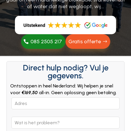
of water dat niet wegloopt, wij…
085 2505 217
Gratis offerte
Direct hulp nodig? Vul je
gegevens.
Ontstoppen in heel Nederland: Wij helpen je snel
voor
€169,50
all-in. Geen oplossing geen betaling.
Leave
this
field
blank