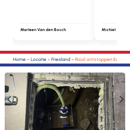
Michiel Uitdenbongerd
Sarah Touat
Home
»
Locatie
»
Friesland
»
Riool ontstoppen Eagum
4
5