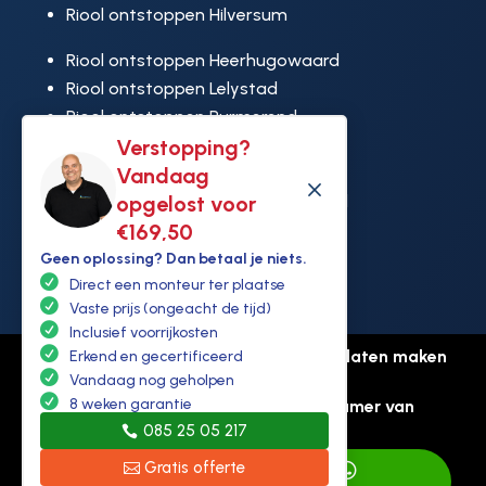
Riool ontstoppen Hilversum
Riool ontstoppen Heerhugowaard
Riool ontstoppen Lelystad
Riool ontstoppen Purmerend
Verstopping?
Riool ontstoppen Ridderkerk
Vandaag
Riool ontstoppen Rijswijk
M
opgelost voor
Riool ontstoppen Hoek van Holland
€169,50
Geen oplossing? Dan betaal je niets.
Direct een monteur ter plaatse
Vaste prijs (ongeacht de tijd)
Inclusief voorrijkosten
© Copyright Ontstoppen.nl |
Website laten maken
Erkend en gecertificeerd
Vandaag nog geholpen
door Flexamedia
8 weken garantie
Privacyverklaring
-
Disclaimer
-
Kamer van
085 25 05 217
koophandel: 94307431
Gratis offerte

