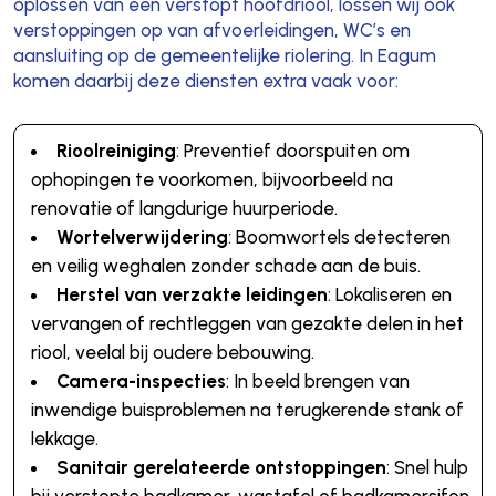
oplossen van een verstopt hoofdriool, lossen wij ook
verstoppingen op van afvoerleidingen, WC’s en
aansluiting op de gemeentelijke riolering. In Eagum
komen daarbij deze diensten extra vaak voor:
Rioolreiniging
: Preventief doorspuiten om
ophopingen te voorkomen, bijvoorbeeld na
renovatie of langdurige huurperiode.
Wortelverwijdering
: Boomwortels detecteren
en veilig weghalen zonder schade aan de buis.
Herstel van verzakte leidingen
: Lokaliseren en
vervangen of rechtleggen van gezakte delen in het
riool, veelal bij oudere bebouwing.
Camera-inspecties
: In beeld brengen van
inwendige buisproblemen na terugkerende stank of
lekkage.
Sanitair gerelateerde ontstoppingen
: Snel hulp
bij verstopte badkamer, wastafel of badkamersifon.