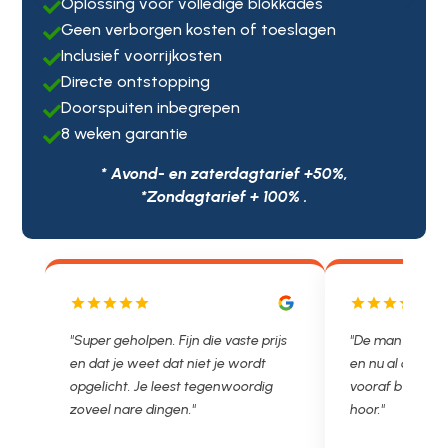
Oplossing voor volledige blokkades

Geen verborgen kosten of toeslagen

Inclusief voorrijkosten

Directe ontstopping

Doorspuiten inbegrepen

8 weken garantie

* Avond- en zaterdagtarief +50%,
*Zondagtarief + 100% .
js
"De man rijden net weg. 11.00 gebeld
"Wat een fijn bed
en nu al opgelost voor een vast en
met een Nederl
vooraf besproken tarief. Lekker
je niet zo goed b
hoor."
Ontstoppen.nl ha
in prijs. Très b