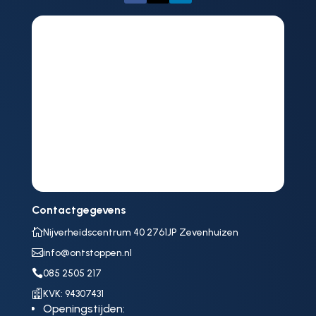
Contactgegevens

Nijverheidscentrum 40 2761JP Zevenhuizen

info@ontstoppen.nl

085 2505 217

KVK: 94307431
Openingstijden: