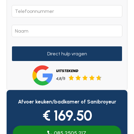
Direct hulp vragen
Afvoer keuken/badkamer of Sanibroyeur
€ 169.50
085 2505 217