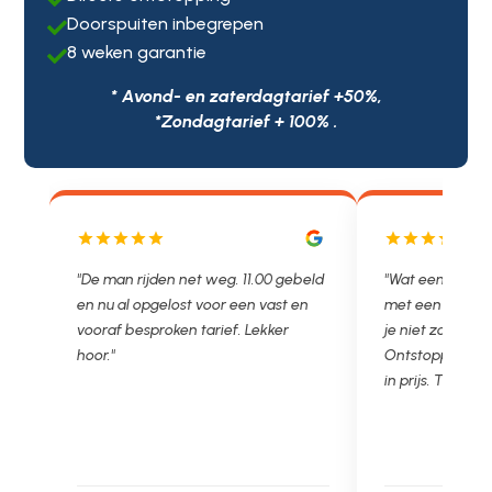
Doorspuiten inbegrepen

8 weken garantie

* Avond- en zaterdagtarief +50%,
*Zondagtarief + 100% .
eld
"Wat een fijn bedrijf. Als francaise
"Als beheerder
n
met een Nederlandse partner weet
vaak te maken 
je niet zo goed bij wie je moet zijn.
lekkages en ande
Ontstoppen.nl had een duidelijke all-
super fijn dat w
in prijs. Très bien, je recommande."
Ontstoppen.nl e
kunnen bouwen.