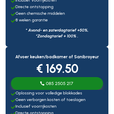
Inclusief voorrijkosten

Directe ontstopping

Geen chemische middelen

8 weken garantie

* Avond- en zaterdagtarief +50%,
*Zondagtarief + 100% .
Afvoer keuken/badkamer of Sanibroyeur
€ 169.50
085 2505 217
Oplossing voor volledige blokkades

Geen verborgen kosten of toeslagen

Inclusief voorrijkosten

Directe ontstopping
