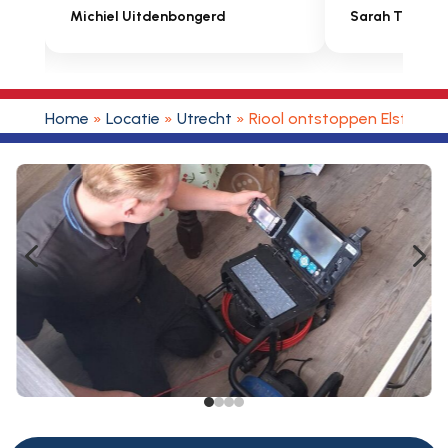
Sarah Touat
Regio Vastgo
Home
»
Locatie
»
Utrecht
»
Riool ontstoppen Elst Utre
4
5