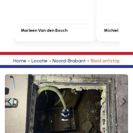
Michiel Uitdenbongerd
Sarah Touat
Home
»
Locatie
»
Noord-Brabant
»
Riool ontstoppen 
4
5