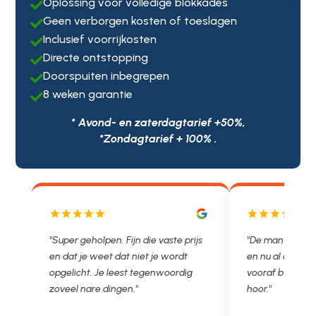
Oplossing voor volledige blokkades

Geen verborgen kosten of toeslagen

Inclusief voorrijkosten

Directe ontstopping

Doorspuiten inbegrepen

8 weken garantie

* Avond- en zaterdagtarief +50%,
*Zondagtarief + 100% .
js
"De man rijden net weg. 11.00 gebeld
"Wat een fijn bed
en nu al opgelost voor een vast en
met een Nederl
vooraf besproken tarief. Lekker
je niet zo goed b
hoor."
Ontstoppen.nl ha
in prijs. Très b