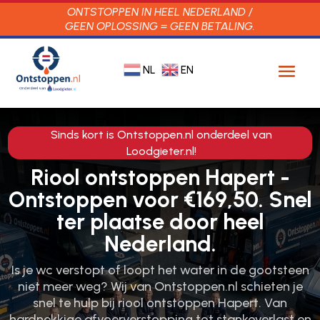
ONTSTOPPEN IN HEEL NEDERLAND /
GEEN OPLOSSING = GEEN BETALING.
NL
EN
Sinds kort is Ontstoppen.nl onderdeel van
Loodgieter.nl!
Riool ontstoppen Hapert -
Ontstoppen voor €169,50. Snel
ter plaatse door heel
Nederland.
Is je wc verstopt of loopt het water in de gootsteen
niet meer weg? Wij van Ontstoppen.​nl schieten je
snel te hulp bij riool ontstoppen Hapert.​ Van
hardnekkige afvoerverstopping tot stankoverlast en