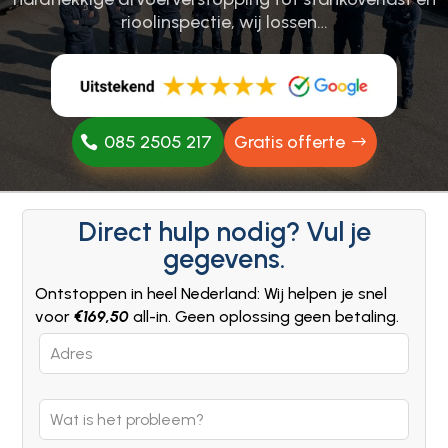
rioolinspectie, wij lossen…
085 2505 217
Gratis offerte
Direct hulp nodig? Vul je
gegevens.
Ontstoppen in heel Nederland: Wij helpen je snel
voor
€169,50
all-in. Geen oplossing geen betaling.
Leave
this
field
blank