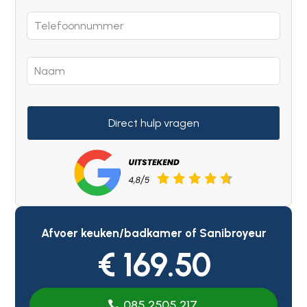
Direct hulp vragen
Afvoer keuken/badkamer of Sanibroyeur
€ 169.50
085 2505 217