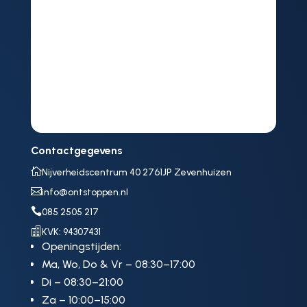
Contactgegevens

Nijverheidscentrum 40 2761JP Zevenhuizen

info@ontstoppen.nl

085 2505 217

KVK: 94307431
Openingstijden:
Ma, Wo, Do & Vr – 08:30–17:00
Di – 08:30–21:00
Za – 10:00–15:00