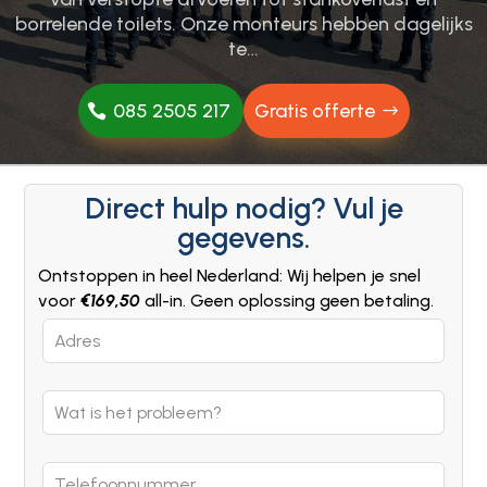
borrelende toilets.​ Onze monteurs hebben dagelijks
te…
085 2505 217
Gratis offerte
Direct hulp nodig? Vul je
gegevens.
Ontstoppen in heel Nederland: Wij helpen je snel
voor
€169,50
all-in. Geen oplossing geen betaling.
Leave
this
field
blank