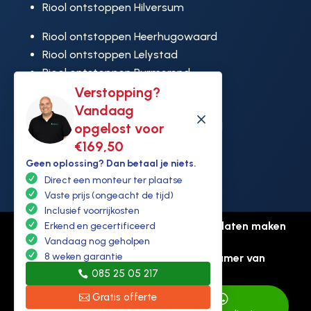
Riool ontstoppen Hilversum
Riool ontstoppen Heerhugowaard
Riool ontstoppen Lelystad
Riool ontstoppen Purmerend
Riool ontstoppen Ridderkerk
Verstopping?
Riool ontstoppen Rijswijk
Vandaag
M
Riool ontstoppen Hoek van Holland
opgelost voor
€169,50
Geen oplossing? Dan betaal je niets.
Direct een monteur ter plaatse
Vaste prijs (ongeacht de tijd)
Inclusief voorrijkosten
© Copyright Ontstoppen.nl |
Website laten maken
Erkend en gecertificeerd
door Flexamedia
Vandaag nog geholpen
8 weken garantie
Privacyverklaring
-
Disclaimer
-
Kamer van
085 25 05 217
koophandel: 94307431
Gratis offerte

