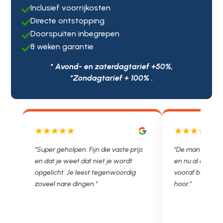
Inclusief voorrijkosten

Directe ontstopping

Doorspuiten inbegrepen

8 weken garantie

* Avond- en zaterdagtarief +50%,
*Zondagtarief + 100% .
js
"De man rijden net weg. 11.00 gebeld
"Wat een fijn bed
en nu al opgelost voor een vast en
met een Nederl
vooraf besproken tarief. Lekker
je niet zo goed b
hoor."
Ontstoppen.nl ha
in prijs. Très b