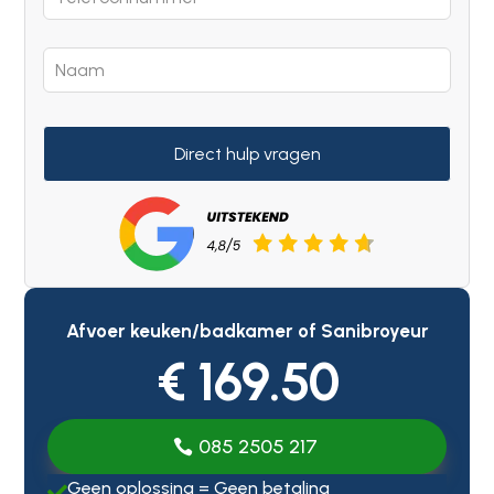
Direct hulp vragen
Afvoer keuken/badkamer of Sanibroyeur
€ 169.50
085 2505 217
Geen oplossing = Geen betaling
