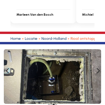
Michiel Uitdenbongerd
Sarah Touat
Home
»
Locatie
»
Noord-Holland
»
Riool ontstoppen 
4
5