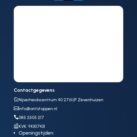
Contactgegevens

Nijverheidscentrum 40 2761JP Zevenhuizen

info@ontstoppen.nl

085 2505 217

KVK: 94307431
Openingstijden: