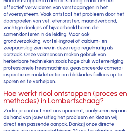
Riool ontstoppen in Lambertschaag draait om het
effectief verwijderen van verstoppingen in het
afvoersysteem. Vaak ontstaat het probleem door het
doorspoelen van vet, etensresten, maandverband,
vochtige doekjes of bijvoorbeeld haren die
samenklonteren in de leiding. Maar ook
grondverzakking, wortel-ingroei of calcium- en
zeepaanslag zien we in deze regio regelmatig als
oorzaak. Onze vakmensen maken gebruik van
herkenbare technieken zoals hoge druk waterreiniging,
professionele freesmachines, geavanceerde camera-
inspectie en rookdetectie om blokkades feilloos op te
sporen en te verhelpen.
Hoe werkt riool ontstoppen (proces en
methodes) in Lambertschaag?
Zodra je contact met ons opneemt, analyseren wij aan
de hand van jouw uitleg het probleem en kiezen wij
direct een passende aanpak. Dankzij onze directe
service zijn we meestal binnen 24 uur ter plaatse, vaak