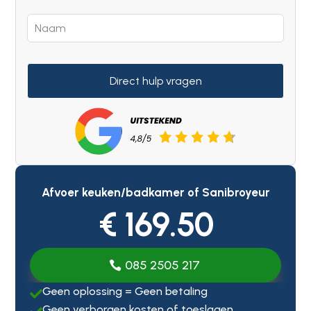
Direct hulp vragen
Afvoer keuken/badkamer of Sanibroyeur
€ 169.50
085 2505 217
Geen oplossing = Geen betaling

Geen verborgen kosten of toeslagen