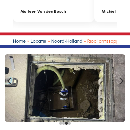
Marleen Van den Bosch
Michiel Uitde
Home
»
Locatie
»
Noord-Holland
»
Riool ontstoppen 
4
5