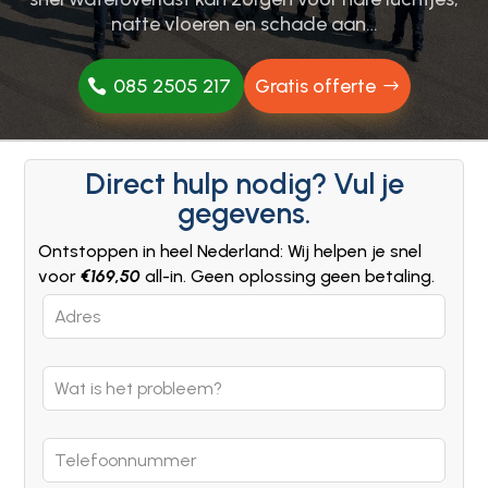
natte vloeren en schade aan…
085 2505 217
Gratis offerte
Direct hulp nodig? Vul je
gegevens.
Ontstoppen in heel Nederland: Wij helpen je snel
voor
€169,50
all-in. Geen oplossing geen betaling.
Leave
this
field
blank