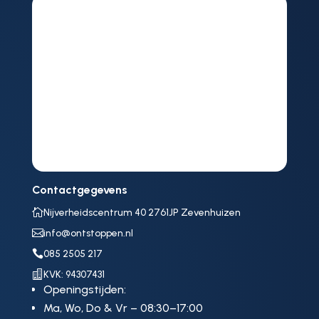
Contactgegevens

Nijverheidscentrum 40 2761JP Zevenhuizen

info@ontstoppen.nl

085 2505 217

KVK: 94307431
Openingstijden:
Ma, Wo, Do & Vr – 08:30–17:00