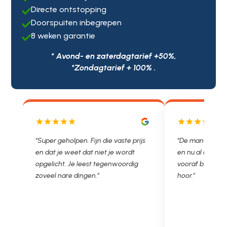
Directe ontstopping

Doorspuiten inbegrepen

8 weken garantie

* Avond- en zaterdagtarief +50%,
*Zondagtarief + 100% .
"Super geholpen. Fijn die vaste prijs
"De man rijden 
en dat je weet dat niet je wordt
en nu al opgelo
opgelicht. Je leest tegenwoordig
vooraf besproke
ng.
zoveel nare dingen."
hoor."