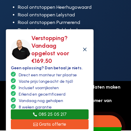
Riool ontstoppen Heerhugowaard
Riool ontstoppen Lelystad
Riool ontstoppen Purmerend
Riool ontstoppen Ridderkerk
Verstopping?
Riool ontstoppen Rijswijk
Vandaag
Riool ontstoppen Hoek van Holland
M
opgelost voor
€169,50
Geen oplossing? Dan betaal je niets.
Direct een monteur ter plaatse
Vaste prijs (ongeacht de tijd)
© Copyright Ontstoppen.nl |
Website laten maken
Inclusief voorrijkosten
door Flexamedia
Erkend en gecertificeerd
Privacyverklaring
-
Disclaimer
-
Kamer van
Vandaag nog geholpen
koophandel: 94307431
8 weken garantie
085 25 05 217
Bel: 085 2505 217
Gratis offerte