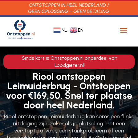
ONTSTOPPEN IN HEEL NEDERLAND /
GEEN OPLOSSING = GEEN BETALING.
NL
EN
Sinds kort is Ontstoppen.nl onderdeel van
Loodgieter.nl!
Riool ontstoppen
Leimuiderbrug - Ontstoppen
voor €169,50. Snel ter plaatse
door heel Nederland.
Riool ontstoppen Leimuiderbrug kan soms een flinke
uitdaging zijn, zeker als je plotseling met een
verstopte afvoer, een stankprobleem of een
hardnekkige wc verstopping zit.​ Bij Ontstoppen.​nl