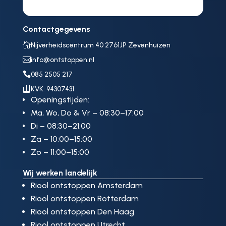
Contactgegevens

Nijverheidscentrum 40 2761JP Zevenhuizen

info@ontstoppen.nl

085 2505 217

KVK: 94307431
Openingstijden:
Ma, Wo, Do & Vr – 08:30–17:00
Di – 08:30–21:00
Za – 10:00–15:00
Zo – 11:00–15:00
Wij werken landelijk
Riool ontstoppen Amsterdam
Riool ontstoppen Rotterdam
Riool ontstoppen Den Haag
Riool ontstoppen Utrecht