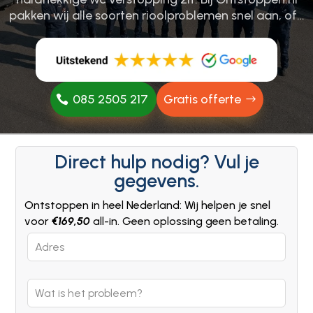
pakken wij alle soorten rioolproblemen snel aan, of…
085 2505 217
Gratis offerte
Direct hulp nodig? Vul je
gegevens.
Ontstoppen in heel Nederland: Wij helpen je snel
voor
€169,50
all-in. Geen oplossing geen betaling.
Leave
this
field
blank