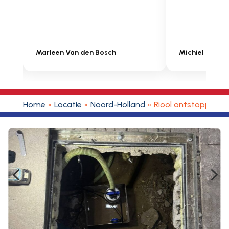
Michiel Uitdenbongerd
Sarah Touat
Home
»
Locatie
»
Noord-Holland
»
Riool ontstoppen L
4
5