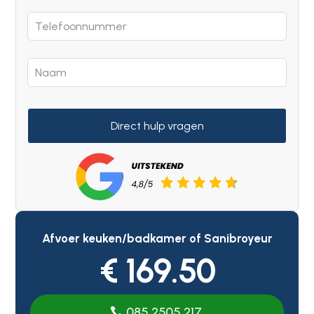
Direct hulp vragen
Afvoer keuken/badkamer of Sanibroyeur
€ 169.50
085 2505 217