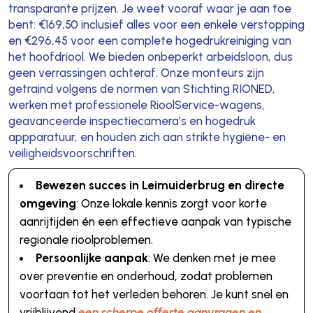
transparante prijzen. Je weet vooraf waar je aan toe
bent: €169,50 inclusief alles voor een enkele verstopping
en €296,45 voor een complete hogedrukreiniging van
het hoofdriool. We bieden onbeperkt arbeidsloon, dus
geen verrassingen achteraf. Onze monteurs zijn
getraind volgens de normen van Stichting RIONED,
werken met professionele RioolService-wagens,
geavanceerde inspectiecamera’s en hogedruk
appparatuur, en houden zich aan strikte hygiëne- en
veiligheidsvoorschriften.
Bewezen succes in Leimuiderbrug en directe
omgeving
: Onze lokale kennis zorgt voor korte
aanrijtijden én een effectieve aanpak van typische
regionale rioolproblemen.
Persoonlijke aanpak
: We denken met je mee
over preventie en onderhoud, zodat problemen
voortaan tot het verleden behoren. Je kunt snel en
vrijblijvend
een scherpe offerte aanvragen en