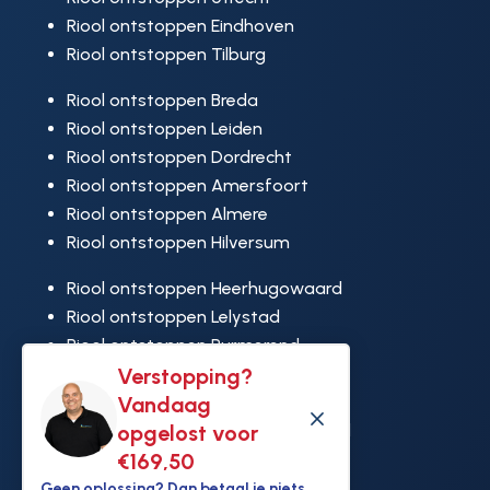
Riool ontstoppen Eindhoven
Riool ontstoppen Tilburg
Riool ontstoppen Breda
Riool ontstoppen Leiden
Riool ontstoppen Dordrecht
Riool ontstoppen Amersfoort
Riool ontstoppen Almere
Riool ontstoppen Hilversum
Riool ontstoppen Heerhugowaard
Riool ontstoppen Lelystad
Riool ontstoppen Purmerend
Verstopping?
Riool ontstoppen Ridderkerk
Vandaag
Riool ontstoppen Rijswijk
M
opgelost voor
Riool ontstoppen Hoek van Holland
€169,50
Geen oplossing? Dan betaal je niets.