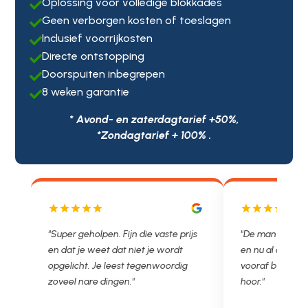
Oplossing voor volledige blokkades

Geen verborgen kosten of toeslagen

Inclusief voorrijkosten

Directe ontstopping

Doorspuiten inbegrepen

8 weken garantie

* Avond- en zaterdagtarief +50%,
*Zondagtarief + 100% .
js
"De man rijden net weg. 11.00 gebeld
"Wat een fijn bed
en nu al opgelost voor een vast en
met een Nederl
vooraf besproken tarief. Lekker
je niet zo goed b
hoor."
Ontstoppen.nl ha
in prijs. Très b