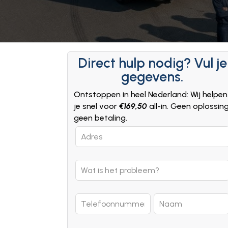
Direct hulp nodig? Vul je
gegevens.
Ontstoppen in heel Nederland: Wij helpen
je snel voor
€169,50
all-in. Geen oplossin
geen betaling.
Leave
this
field
blank