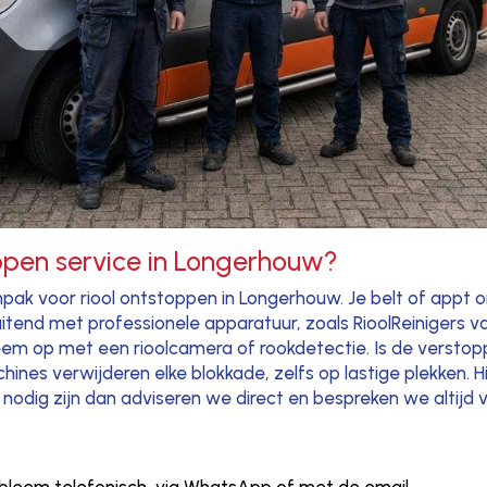
ppen service in Longerhouw?
pak voor riool ontstoppen in Longerhouw. Je belt of appt o
itend met professionele apparatuur, zoals RioolReinigers 
eem op met een rioolcamera of rookdetectie. Is de verstopp
nes verwijderen elke blokkade, zelfs op lastige plekken. H
nodig zijn dan adviseren we direct en bespreken we altijd v
bleem telefonisch, via WhatsApp of met de email.