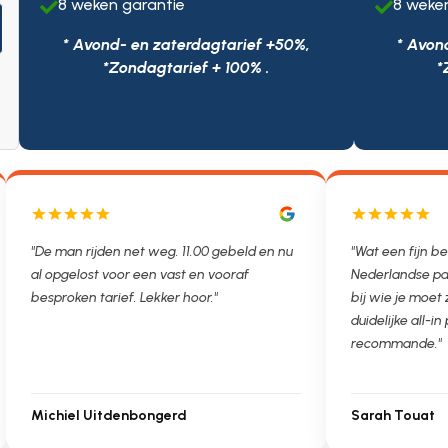
8 weken garantie
8 weke


* Avond- en zaterdagtarief +50%,
* Avon
*Zondagtarief + 100% .
*
 man rijden net weg. 11.00 gebeld en nu
"Wat een fijn bedrijf. A
opgelost voor een vast en vooraf
Nederlandse partner we
proken tarief. Lekker hoor."
bij wie je moet zijn. On
duidelijke all-in prijs. Trè
recommande."
chiel Uitdenbongerd
Sarah Touat