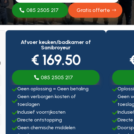
085 2505 217
Gratis offerte
Afvoer keuken/badkamer of
Sanibroyeur
€ 169.50
g
085 2505 217
Geen oplossing = Geen betaling
Oplossi


Geen verborgen kosten of
Geen v


toeslagen
toesla
Inclusief voorrijkosten
Inclusi


Directe ontstopping
Directe


Geen chemische middelen
Doorsp

