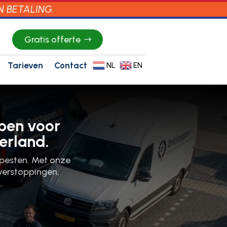
N BETALING.
Gratis offerte
Tarieven
Contact
NL
EN
pen voor
erland.
rpesten.​ Met onze
 verstoppingen,
…