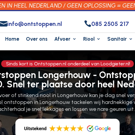
 IN HEEL NEDERLAND / GEEN OPLOSSING = GEE


info@ontstoppen.nl
085 2505 217
Home
Over ons
Afvoer
Riool
Sanitair
Sinds kort is Ontstoppen.nl onderdeel van Loodgieter.nl!
ntstoppen Longerhouw - Ontstop
0. Snel ter plaatse door heel Ned
oer of stinkend riool in Longerhouw kan je dag snel ve
ool ontstoppen in Longerhouw tackelen wij hardnekkige
achterhaal je snel lekkages en lossen we nare geuren uit