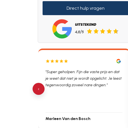
Direct hulp vragen
tstopper
"Super geholpen. Fijn die vaste prijs en dat
"De
. Hierna
je weet dat niet je wordt opgelicht. Je leest
al 
topping.
tegenwoordig zoveel nare dingen."
bes
‹
Marleen Van den Bosch
Mi