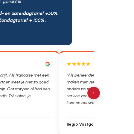
n garantie
d- en zaterdagtarief +50%,
Zondagtarief + 100% .
ls francaise met een
"Als beheerder hebben we helaas vaak te
et je niet zo goed
maken met verstoppingen, lekkages en
tstoppen.nl had een
andere issues. Het is super fijn dat we op de
›
s bien, je
service van Ontstoppen.nl en loodgieter.nl
kunnen bouwen. Ga zo door!"
Regio Vastgoedbeheer