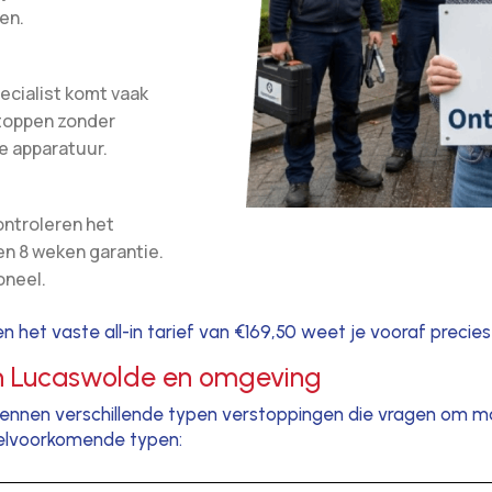
en.
ecialist komt vaak
stoppen zonder
e apparatuur.
ontroleren het
en 8 weken garantie.
oneel.
n het vaste all-in tarief van €169,50 weet je vooraf precie
in Lucaswolde en omgeving
ennen verschillende typen verstoppingen die vragen om m
eelvoorkomende typen: