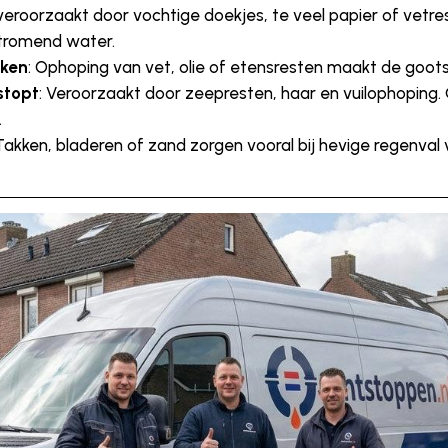
 veroorzaakt door vochtige doekjes, te veel papier of vetre
stromend water.
uken
: Ophoping van vet, olie of etensresten maakt de goo
stopt
: Veroorzaakt door zeepresten, haar en vuilophoping
.
 Takken, bladeren of zand zorgen vooral bij hevige regenval