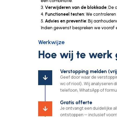
een combinatie.
Verwijderen van de blokkade
: De 
Functioneel testen
: We controleren
Advies en preventie
: Bij aanhouden
Indien gewenst bespreken we vooraf ee
Werkwijze
Hoe wij te werk
Verstopping melden (vrij
Geef door waar de verstopping

wc of riool). Wij analyseren d
telefoon, WhatsApp of formul
Gratis offerte
Je ontvangt een duidelijke all

ontstoppen — inclusief voorr