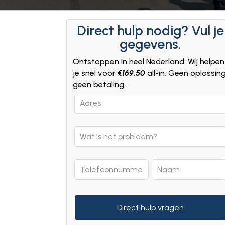
Direct hulp nodig? Vul je
gegevens.
Ontstoppen in heel Nederland: Wij helpen
je snel voor
€169,50
all-in. Geen oplossin
geen betaling.
Leave
this
field
blank
Direct hulp vragen