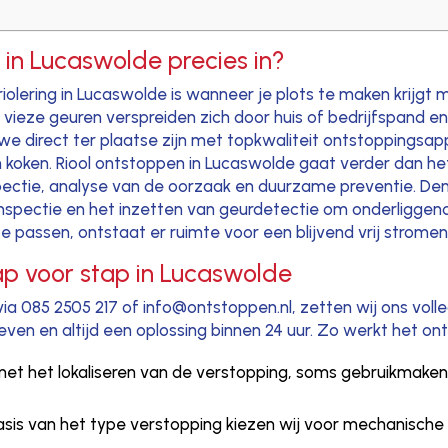
 in Lucaswolde precies in?
riolering in Lucaswolde is wanneer je plots te maken krijgt 
 vieze geuren verspreiden zich door huis of bedrijfspand 
we direct ter plaatse zijn met topkwaliteit ontstoppingsap
n koken. Riool ontstoppen in Lucaswolde gaat verder dan h
pectie, analyse van de oorzaak en duurzame preventie. Denk
spectie en het inzetten van geurdetectie om onderliggend
 passen, ontstaat er ruimte voor een blijvend vrij stromend
ap voor stap in Lucaswolde
 085 2505 217 of info@ontstoppen.nl, zetten wij ons volled
even en altijd een oplossing binnen 24 uur. Zo werkt het o
met het lokaliseren van de verstopping, soms gebruikmake
asis van het type verstopping kiezen wij voor mechanische