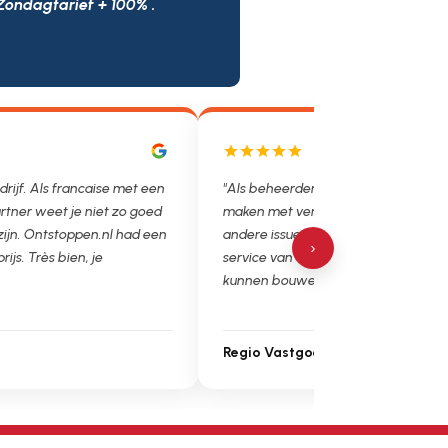
Zondagtarief + 100% .
drijf. Als francaise met een
"Als beheerder hebben we helaas v
rtner weet je niet zo goed
maken met verstoppingen, lekkages
 zijn. Ontstoppen.nl had een
andere issues. Het is super fijn dat 
›
prijs. Très bien, je
service van Ontstoppen.nl en loodgie
kunnen bouwen. Ga zo door!"
Regio Vastgoedbeheer