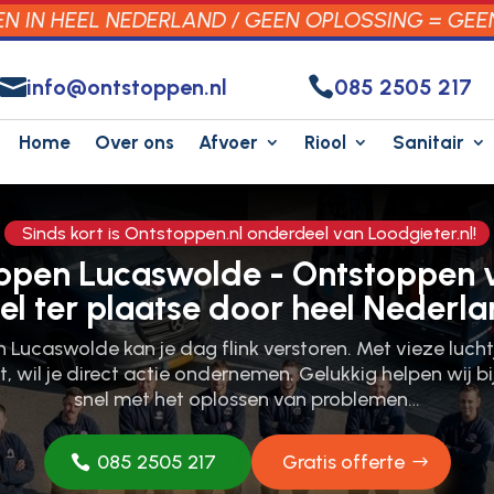
 IN HEEL NEDERLAND / GEEN OPLOSSING = GEE


info@ontstoppen.nl
085 2505 217
Home
Over ons
Afvoer
Riool
Sanitair
Sinds kort is Ontstoppen.nl onderdeel van Loodgieter.nl!
oppen Lucaswolde - Ontstoppen v
el ter plaatse door heel Nederla
 Lucaswolde kan je dag flink verstoren.​ Met vieze lucht
 wil je direct actie ondernemen.​ Gelukkig helpen wij bi
snel met het oplossen van problemen…
085 2505 217
Gratis offerte