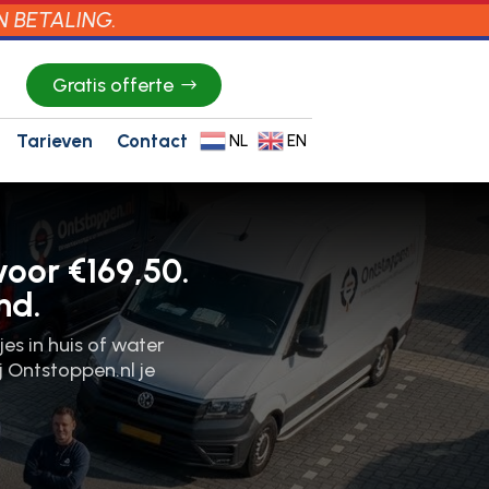
N BETALING.
Gratis offerte
Tarieven
Contact
NL
EN
oor €169,50.
nd.
jes in huis of water
j Ontstoppen.​nl je