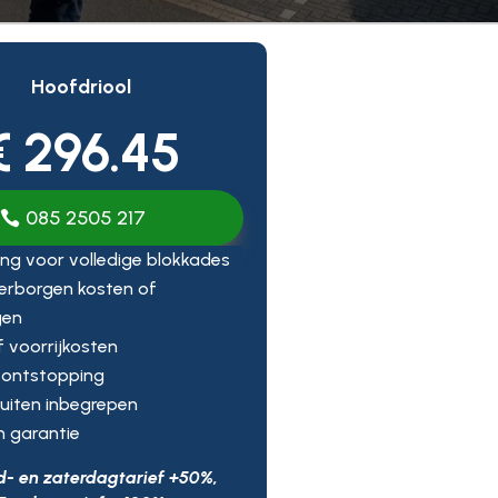
Hoofdriool
€ 296.45
085 2505 217
ng voor volledige blokkades
erborgen kosten of
gen
ef voorrijkosten
 ontstopping
uiten inbegrepen
n garantie
d- en zaterdagtarief +50%,