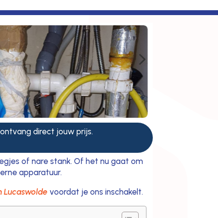
5
 ontvang direct jouw prijs.
iegjes of nare stank. Of het nu gaat om
derne apparatuur.
in Lucaswolde
voordat je ons inschakelt.