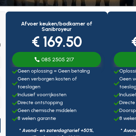
Afvoer keuken/badkamer of
Sanibroyeur
€ 169.50
g
085 2505 217
Geen oplossing = Geen betaling
Oplossi


Geen verborgen kosten of
Geen v


toeslagen
toesla
Inclusief voorrijkosten
Inclusi


Directe ontstopping
Directe


Geen chemische middelen
Doorsp


8 weken garantie
8 weke


* Avond- en zaterdagtarief +50%,
* Avon