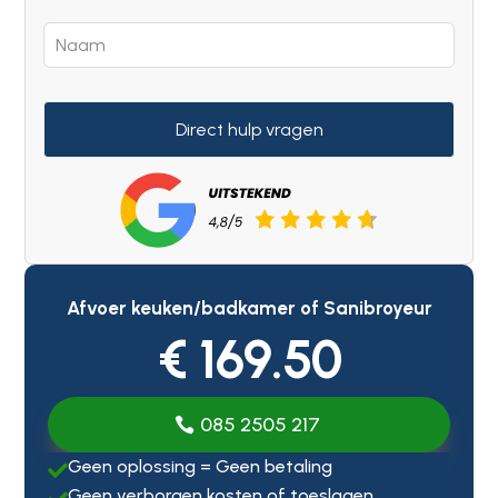
Direct hulp vragen
Afvoer keuken/badkamer of Sanibroyeur
€ 169.50
085 2505 217
Geen oplossing = Geen betaling

Geen verborgen kosten of toeslagen