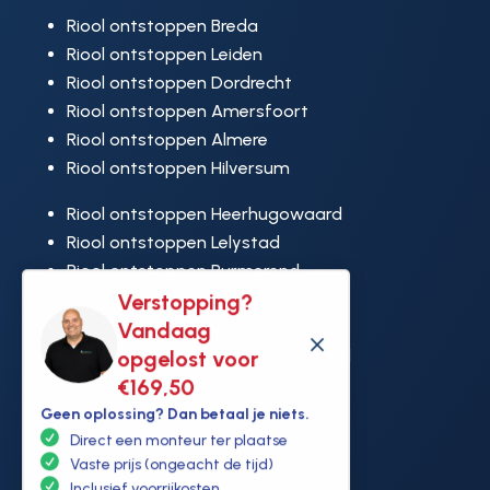
Riool ontstoppen Breda
Riool ontstoppen Leiden
Riool ontstoppen Dordrecht
Riool ontstoppen Amersfoort
Riool ontstoppen Almere
Riool ontstoppen Hilversum
Riool ontstoppen Heerhugowaard
Riool ontstoppen Lelystad
Riool ontstoppen Purmerend
Riool ontstoppen Ridderkerk
Verstopping?
Riool ontstoppen Rijswijk
Vandaag
M
Riool ontstoppen Hoek van Holland
opgelost voor
€169,50
Geen oplossing? Dan betaal je niets.
Direct een monteur ter plaatse
Vaste prijs (ongeacht de tijd)
Inclusief voorrijkosten