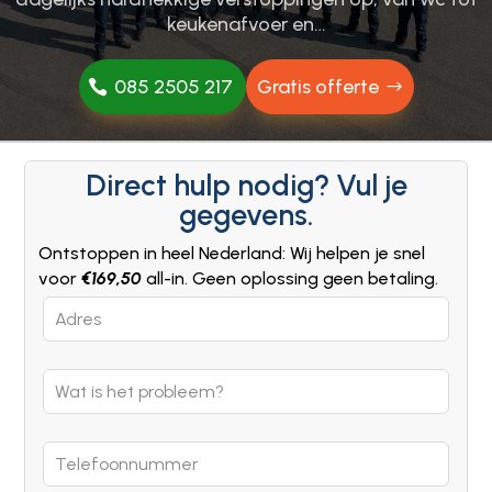
keukenafvoer en…
085 2505 217
Gratis offerte
Direct hulp nodig? Vul je
gegevens.
Ontstoppen in heel Nederland: Wij helpen je snel
voor
€169,50
all-in. Geen oplossing geen betaling.
Leave
this
field
blank