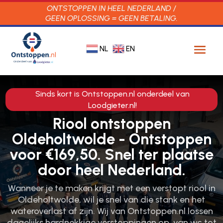
ONTSTOPPEN IN HEEL NEDERLAND /
GEEN OPLOSSING = GEEN BETALING.
NL
EN
Sinds kort is Ontstoppen.nl onderdeel van
Loodgieter.nl!
Riool ontstoppen
Oldeholtwolde - Ontstoppen
voor €169,50. Snel ter plaatse
door heel Nederland.
Wanneer je te maken krijgt met een verstopt riool in
Oldeholtwolde, wil je snel van die stank en het
wateroverlast af zijn.​ Wij van Ontstoppen.​nl lossen
dagelijks hardnekkige verstoppingen op, van wc tot