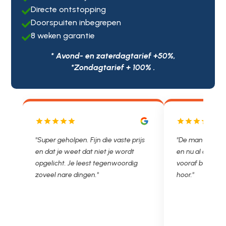
Directe ontstopping

Doorspuiten inbegrepen

8 weken garantie

* Avond- en zaterdagtarief +50%,
*Zondagtarief + 100% .
rijs
"De man rijden net weg. 11.00 gebeld
"Wat een fijn 
t
en nu al opgelost voor een vast en
met een Nede
ig
vooraf besproken tarief. Lekker
je niet zo goe
hoor."
Ontstoppen.nl
in prijs. Trè