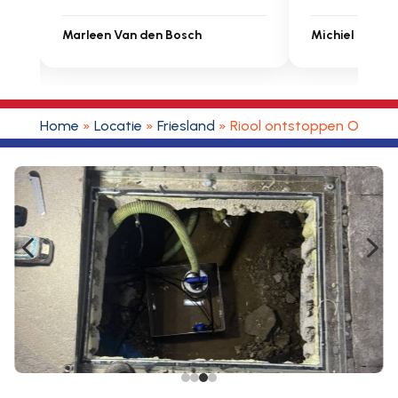
Michiel Uitdenbongerd
Sarah Toua
Home
»
Locatie
»
Friesland
»
Riool ontstoppen Oldeho
4
5