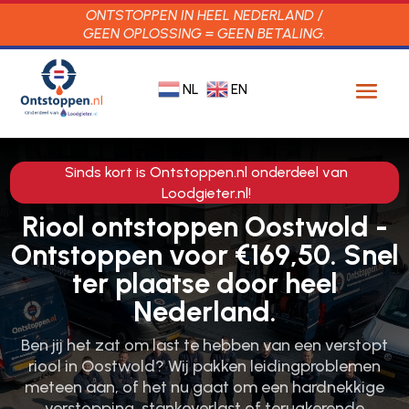
ONTSTOPPEN IN HEEL NEDERLAND /
GEEN OPLOSSING = GEEN BETALING.
NL
EN
Sinds kort is Ontstoppen.nl onderdeel van
Loodgieter.nl!
Riool ontstoppen Oostwold -
Ontstoppen voor €169,50. Snel
ter plaatse door heel
Nederland.
Ben jij het zat om last te hebben van een verstopt
riool in Oostwold? Wij pakken leidingproblemen
meteen aan, of het nu gaat om een hardnekkige
verstopping, stankoverlast of terugkerende