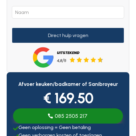
Direct hulp vragen
Afvoer keuken/badkamer of Sanibroyeur
€ 169.50
085 2505 217
Geen oplossing = Geen betaling

Geen verborgen kosten of toeslagen