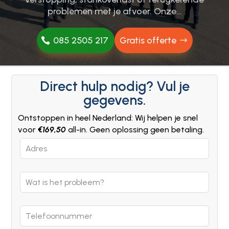
problemen met je afvoer.​ Onze…
085 2505 217
Gratis offerte
Direct hulp nodig? Vul je
gegevens.
Ontstoppen in heel Nederland: Wij helpen je snel
voor
€169,50
all-in. Geen oplossing geen betaling.
Leave
this
field
blank