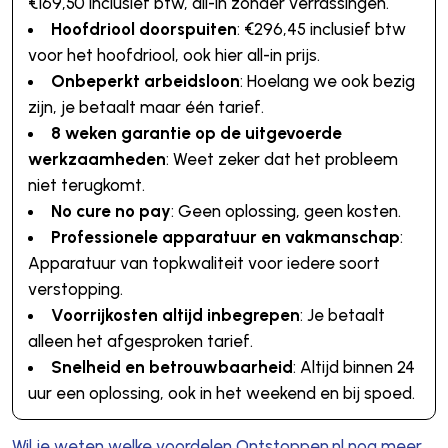
€169,50 inclusief btw, all-in zonder verrassingen.
Hoofdriool doorspuiten
: €296,45 inclusief btw
voor het hoofdriool, ook hier all-in prijs.
Onbeperkt arbeidsloon
: Hoelang we ook bezig
zijn, je betaalt maar één tarief.
8 weken garantie op de uitgevoerde
werkzaamheden
: Weet zeker dat het probleem
niet terugkomt.
No cure no pay
: Geen oplossing, geen kosten.
Professionele apparatuur en vakmanschap
:
Apparatuur van topkwaliteit voor iedere soort
verstopping.
Voorrijkosten altijd inbegrepen
: Je betaalt
alleen het afgesproken tarief.
Snelheid en betrouwbaarheid
: Altijd binnen 24
uur een oplossing, ook in het weekend en bij spoed.
Wil je weten welke voordelen Ontstoppen.nl nog meer