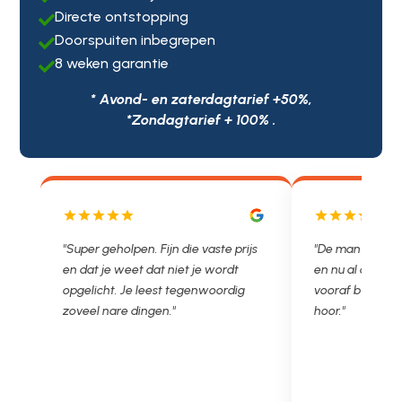
Directe ontstopping

Doorspuiten inbegrepen

8 weken garantie

* Avond- en zaterdagtarief +50%,
*Zondagtarief + 100% .
js
"De man rijden net weg. 11.00 gebeld
"Wat een fijn bed
en nu al opgelost voor een vast en
met een Nederl
vooraf besproken tarief. Lekker
je niet zo goed b
hoor."
Ontstoppen.nl ha
in prijs. Très b