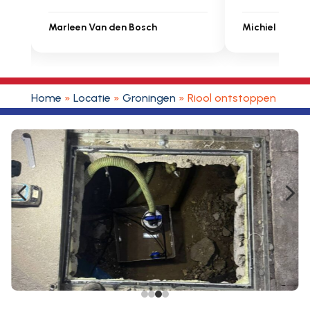
Michiel Uitdenbongerd
Sarah Touat
Home
»
Locatie
»
Groningen
»
Riool ontstoppen Oost
4
5