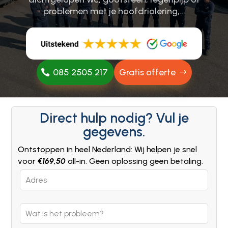
problemen met je hoofdriolering,…
085 2505 217
Gratis offerte
Direct hulp nodig? Vul je
gegevens.
Ontstoppen in heel Nederland: Wij helpen je snel
voor
€169,50
all-in. Geen oplossing geen betaling.
Leave
this
field
blank