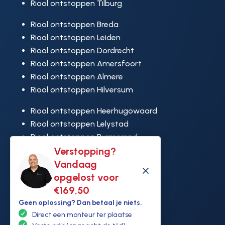
Riool ontstoppen Tilburg
Riool ontstoppen Breda
Riool ontstoppen Leiden
Riool ontstoppen Dordrecht
Riool ontstoppen Amersfoort
Riool ontstoppen Almere
Riool ontstoppen Hilversum
Riool ontstoppen Heerhugowaard
Riool ontstoppen Lelystad
Riool ontstoppen Purmerend
Riool ontstoppen Ridderkerk
Verstopping?
Riool ontstoppen Rijswijk
Vandaag
M
Riool ontstoppen Hoek van Holland
opgelost voor
€169,50
Geen oplossing? Dan betaal je niets.
Direct een monteur ter plaatse