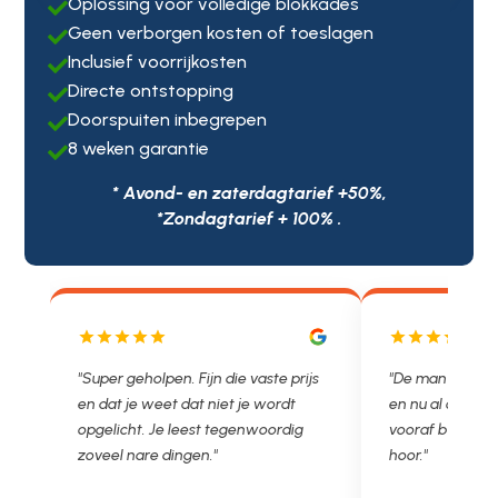
Oplossing voor volledige blokkades

Geen verborgen kosten of toeslagen

Inclusief voorrijkosten

Directe ontstopping

Doorspuiten inbegrepen

8 weken garantie

* Avond- en zaterdagtarief +50%,
*Zondagtarief + 100% .
js
"De man rijden net weg. 11.00 gebeld
"Wat een fijn bed
en nu al opgelost voor een vast en
met een Nederl
vooraf besproken tarief. Lekker
je niet zo goed b
hoor."
Ontstoppen.nl ha
in prijs. Très b