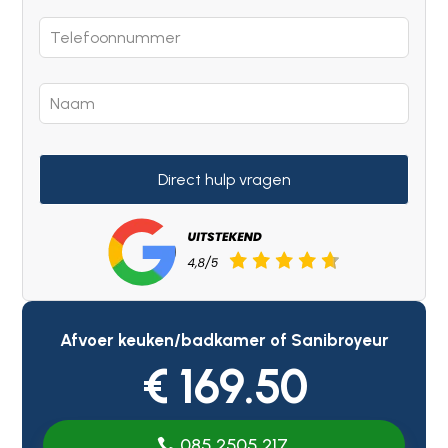
Direct hulp vragen
Afvoer keuken/badkamer of Sanibroyeur
€ 169.50
085 2505 217