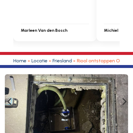
Michiel Uitdenbongerd
Sarah Touat
Home
»
Locatie
»
Friesland
»
Riool ontstoppen Oudeg
4
5