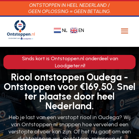
ONTSTOPPEN IN HEEL NEDERLAND /
GEEN OPLOSSING = GEEN BETALING.
NL
EN
Sinds kort is Ontstoppen.nl onderdeel van
Loodgieter.nl!
Riool ontstoppen Oudega -
Ontstoppen voor €169,50. Snel
ter plaatse door heel
Nederland.
Heb je last van een verstopt riool in Oudega? Wij
van Ontstoppen.​nl snappen hoe vervelend een
verstopte afvoer kan zijn.​ Of het nu gaat om een
dichtgelopen wc, gootsteen, regenpijp of