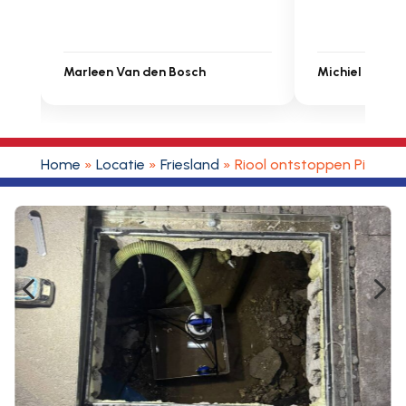
Michiel Uitdenbongerd
Sarah Touat
Home
»
Locatie
»
Friesland
»
Riool ontstoppen Piaam
4
5