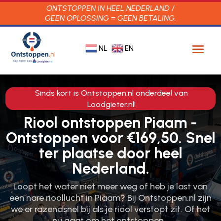
ONTSTOPPEN IN HEEL NEDERLAND /
GEEN OPLOSSING = GEEN BETALING.
NL
EN
Sinds kort is Ontstoppen.nl onderdeel van
Loodgieter.nl!
Riool ontstoppen Piaam -
Ontstoppen voor €169,50. Snel
ter plaatse door heel
Nederland.
Loopt het water niet meer weg of heb je last van
een nare rioollucht in Piaam? Bij Ontstoppen.​nl zijn
we er razendsnel bij als je riool verstopt zit.​ Of het
nu gaat om het ontstoppen…