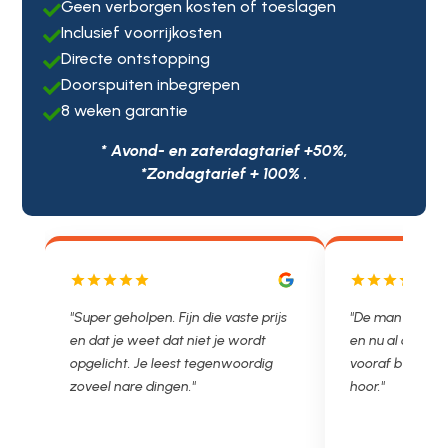
Geen verborgen kosten of toeslagen

Inclusief voorrijkosten

Directe ontstopping

Doorspuiten inbegrepen

8 weken garantie

* Avond- en zaterdagtarief +50%,
*Zondagtarief + 100% .
js
"De man rijden net weg. 11.00 gebeld
"Wat een fijn bed
en nu al opgelost voor een vast en
met een Nederl
vooraf besproken tarief. Lekker
je niet zo goed b
hoor."
Ontstoppen.nl ha
in prijs. Très b