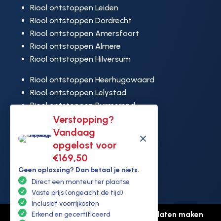
Riool ontstoppen Leiden
Riool ontstoppen Dordrecht
Riool ontstoppen Amersfoort
Riool ontstoppen Almere
Riool ontstoppen Hilversum
Riool ontstoppen Heerhugowaard
Riool ontstoppen Lelystad
Riool ontstoppen Purmerend
Verstopping?
Riool ontstoppen Ridderkerk
Vandaag
Riool ontstoppen Rijswijk
M
opgelost voor
Riool ontstoppen Hoek van Holland
€169,50
Geen oplossing? Dan betaal je niets.
Direct een monteur ter plaatse
Vaste prijs (ongeacht de tijd)
Inclusief voorrijkosten
© Copyright Ontstoppen.nl |
Website laten maken
Erkend en gecertificeerd