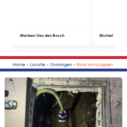
Marleen Van den Bosch
Michiel Uitden
Home
»
Locatie
»
Groningen
»
Riool ontstoppen Pieterz
4
5