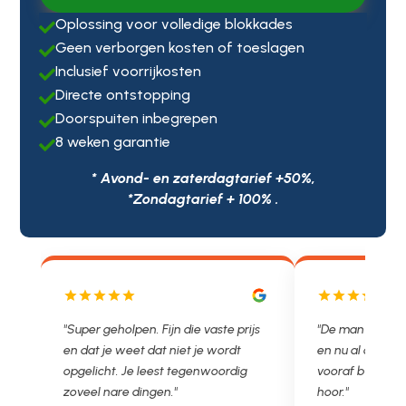
Oplossing voor volledige blokkades

Geen verborgen kosten of toeslagen

Inclusief voorrijkosten

Directe ontstopping

Doorspuiten inbegrepen

8 weken garantie

* Avond- en zaterdagtarief +50%,
*Zondagtarief + 100% .
"Super geholpen. Fijn die vaste prijs
"De man rijden n
en dat je weet dat niet je wordt
en nu al opgelost
opgelicht. Je leest tegenwoordig
vooraf besproken 
g.
zoveel nare dingen."
hoor."