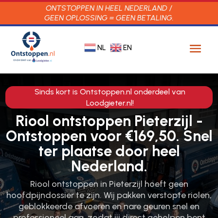
ONTSTOPPEN IN HEEL NEDERLAND /
GEEN OPLOSSING = GEEN BETALING.
NL
EN
Sinds kort is Ontstoppen.nl onderdeel van
Loodgieter.nl!
Riool ontstoppen Pieterzijl -
Ontstoppen voor €169,50. Snel
ter plaatse door heel
Nederland.
Riool ontstoppen in Pieterzijl hoeft geen
hoofdpijndossier te zijn.​ Wij pakken verstopte riolen,
geblokkeerde afvoeren en nare geuren snel en
professioneel aan, zodat jij direct geholpen bent