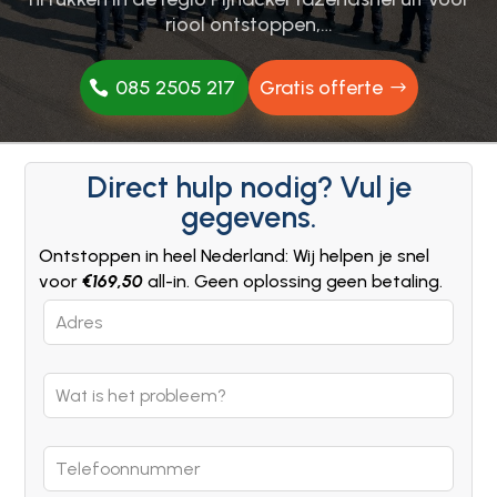
riool ontstoppen,…
085 2505 217
Gratis offerte
Direct hulp nodig? Vul je
gegevens.
Ontstoppen in heel Nederland: Wij helpen je snel
voor
€169,50
all-in. Geen oplossing geen betaling.
Leave
this
field
blank