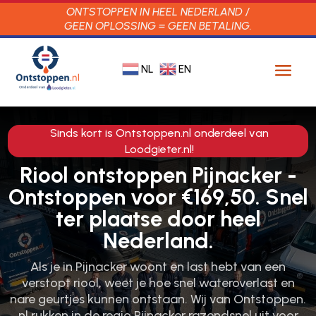
ONTSTOPPEN IN HEEL NEDERLAND /
GEEN OPLOSSING = GEEN BETALING.
NL
EN
Sinds kort is Ontstoppen.nl onderdeel van
Loodgieter.nl!
Riool ontstoppen Pijnacker -
Ontstoppen voor €169,50. Snel
ter plaatse door heel
Nederland.
Als je in Pijnacker woont en last hebt van een
verstopt riool, weet je hoe snel wateroverlast en
nare geurtjes kunnen ontstaan.​ Wij van Ontstoppen.​
nl rukken in de regio Pijnacker razendsnel uit voor