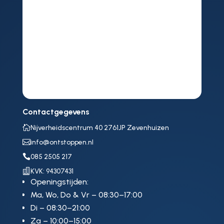
Contactgegevens

Nijverheidscentrum 40 2761JP Zevenhuizen

info@ontstoppen.nl

085 2505 217

KVK: 94307431
Openingstijden:
Ma, Wo, Do & Vr – 08:30–17:00
Di – 08:30–21:00
Za – 10:00–15:00