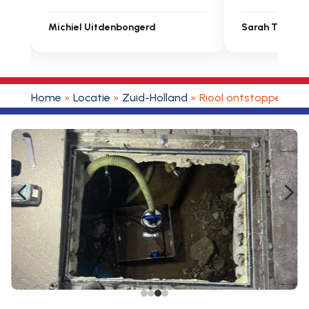
Michiel Uitdenbongerd
Sarah Touat
Home
»
Locatie
»
Zuid-Holland
»
Riool ontstoppen Pijn
4
5