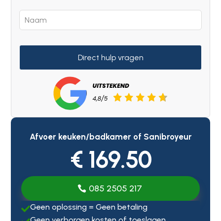
Direct hulp vragen
Afvoer keuken/badkamer of Sanibroyeur
€ 169.50
085 2505 217
Geen oplossing = Geen betaling

Geen verborgen kosten of toeslagen