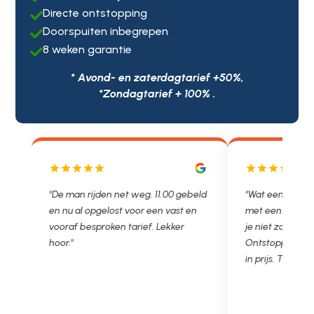
Directe ontstopping

Doorspuiten inbegrepen

8 weken garantie

* Avond- en zaterdagtarief +50%,
*Zondagtarief + 100% .
js
"De man rijden net weg. 11.00 gebeld
"Wat een fijn bed
en nu al opgelost voor een vast en
met een Nederl
vooraf besproken tarief. Lekker
je niet zo goed b
hoor."
Ontstoppen.nl ha
in prijs. Très b