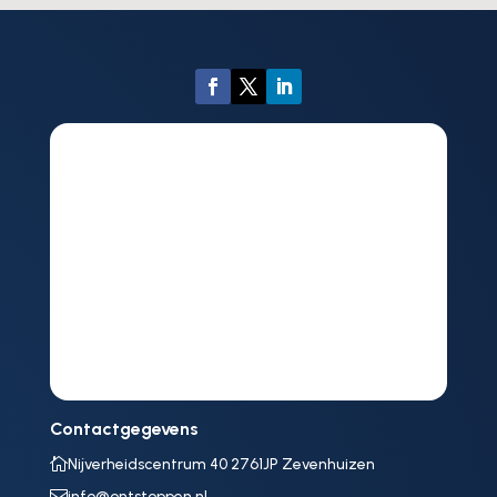
Contactgegevens

Nijverheidscentrum 40 2761JP Zevenhuizen

info@ontstoppen.nl