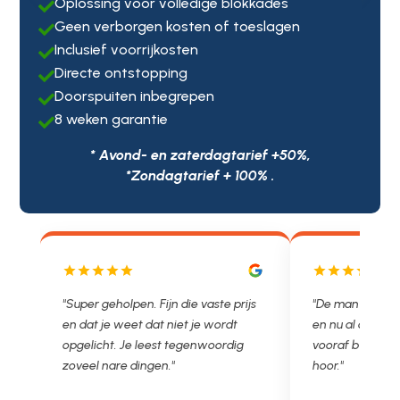
Oplossing voor volledige blokkades

Geen verborgen kosten of toeslagen

Inclusief voorrijkosten

Directe ontstopping

Doorspuiten inbegrepen

8 weken garantie

* Avond- en zaterdagtarief +50%,
*Zondagtarief + 100% .
js
"De man rijden net weg. 11.00 gebeld
"Wat een fijn bed
en nu al opgelost voor een vast en
met een Nederl
vooraf besproken tarief. Lekker
je niet zo goed b
hoor."
Ontstoppen.nl ha
in prijs. Très b