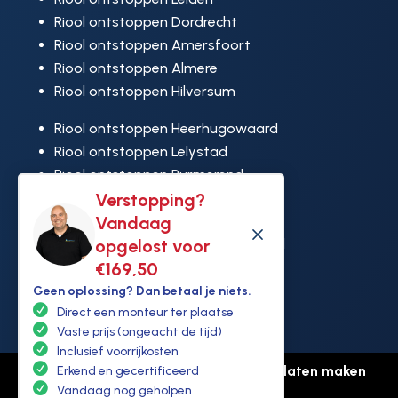
Riool ontstoppen Dordrecht
Riool ontstoppen Amersfoort
Riool ontstoppen Almere
Riool ontstoppen Hilversum
Riool ontstoppen Heerhugowaard
Riool ontstoppen Lelystad
Riool ontstoppen Purmerend
Verstopping?
Riool ontstoppen Ridderkerk
Vandaag
Riool ontstoppen Rijswijk
M
opgelost voor
Riool ontstoppen Hoek van Holland
€169,50
Geen oplossing? Dan betaal je niets.
Direct een monteur ter plaatse
Vaste prijs (ongeacht de tijd)
Inclusief voorrijkosten
© Copyright Ontstoppen.nl |
Website laten maken
Erkend en gecertificeerd
Vandaag nog geholpen
door Flexamedia