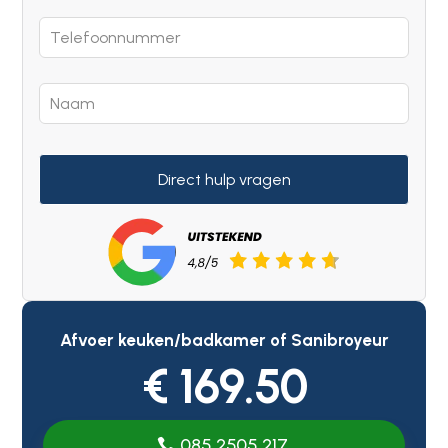
Direct hulp vragen
Afvoer keuken/badkamer of Sanibroyeur
€ 169.50
085 2505 217