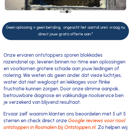
Geen oplossing = geen betaling, ongeacht het aantal uren. vraag nu
direct jouw gratis offerte aan."
Onze ervaren ontstoppers sporen blokkades
razendsnel op, leveren binnen no-time een oplossingen
en voorkomen grotere schade aan jouw leidingen of
riolering. We weten als geen ander dat vieze luchtjes,
water dat niet wegloopt en lekkages voor flinke
frustratie kunnen zorgen. Door onze slimme aanpak,
betrouwbare diagnose en vakkundige rioolservice ben
je verzekerd van blijvend resultaat.
Ervaar zelf waarom klanten ons beoordelen met 5 uit 5
sterren en check direct onze
Google reviews voor riool
ontstoppen in Rosmalen bij Ontstoppen.nl
. Zo helpen wij