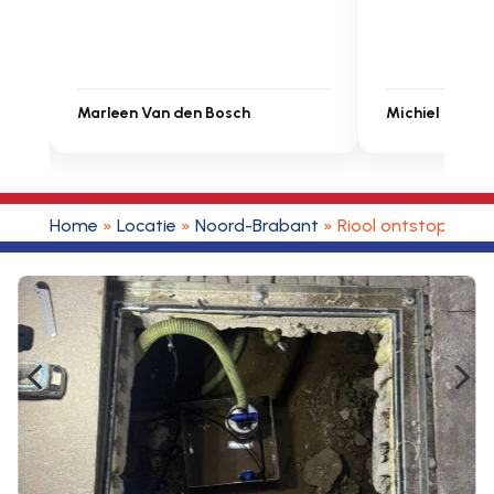
Michiel Uitdenbongerd
Sarah Touat
Home
»
Locatie
»
Noord-Brabant
»
Riool ontstoppen 
4
5