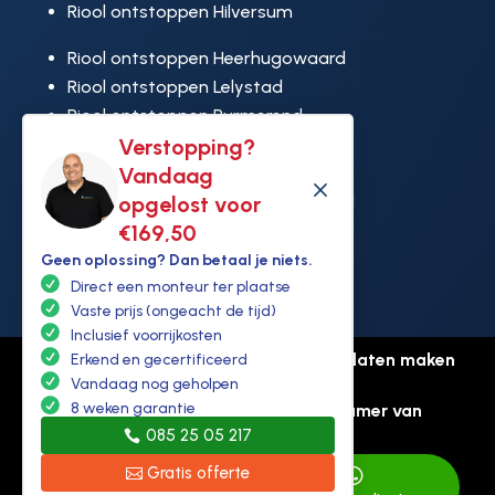
Riool ontstoppen Hilversum
Riool ontstoppen Heerhugowaard
Riool ontstoppen Lelystad
Riool ontstoppen Purmerend
Riool ontstoppen Ridderkerk
Verstopping?
Riool ontstoppen Rijswijk
Vandaag
M
Riool ontstoppen Hoek van Holland
opgelost voor
€169,50
Geen oplossing? Dan betaal je niets.
Direct een monteur ter plaatse
Vaste prijs (ongeacht de tijd)
Inclusief voorrijkosten
© Copyright Ontstoppen.nl |
Website laten maken
Erkend en gecertificeerd
door Flexamedia
Vandaag nog geholpen
8 weken garantie
Privacyverklaring
-
Disclaimer
-
Kamer van
085 25 05 217
koophandel: 94307431
Gratis offerte

