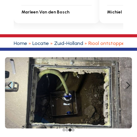
een Van den Bosch
Michiel Uitdenbongerd
Home
»
Locatie
»
Zuid-Holland
»
Riool ontstoppen Roz
4
5