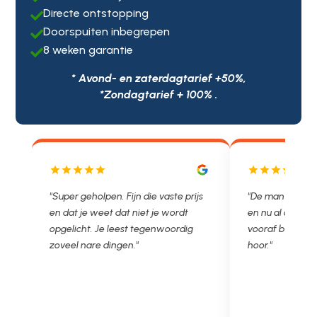
Directe ontstopping

Doorspuiten inbegrepen

8 weken garantie

* Avond- en zaterdagtarief +50%,
*Zondagtarief + 100% .
r geholpen. Fijn die vaste prijs
"De man rijden net weg. 11.00 g
t je weet dat niet je wordt
en nu al opgelost voor een vast 
licht. Je leest tegenwoordig
vooraf besproken tarief. Lekker
el nare dingen."
hoor."