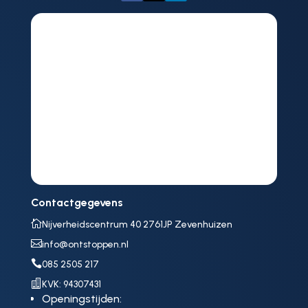
Contactgegevens

Nijverheidscentrum 40 2761JP Zevenhuizen

info@ontstoppen.nl

085 2505 217

KVK: 94307431
Openingstijden: