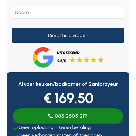
Direct hulp vragen
Afvoer keuken/badkamer of Sanibroyeur
€ 169.50
085 2505 217
Geen oplossing = Geen betaling

Geen verborgen kosten of toeslagen