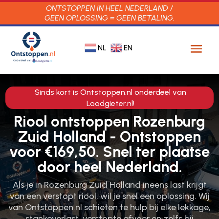
ONTSTOPPEN IN HEEL NEDERLAND /
GEEN OPLOSSING = GEEN BETALING.
NL
EN
Sinds kort is Ontstoppen.nl onderdeel van
Loodgieter.nl!
Riool ontstoppen Rozenburg
Zuid Holland - Ontstoppen
voor €169,50. Snel ter plaatse
door heel Nederland.
Als je in Rozenburg Zuid Holland ineens last krijgt
van een verstopt riool, wil je snel een oplossing.​ Wij
van Ontstoppen.​nl schieten te hulp bij elke lekkage,
stankoverlast, verstopte afvoer en zelfs bij