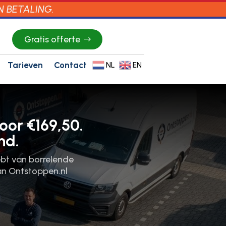
N BETALING.
Gratis offerte
Tarieven
Contact
NL
EN
oor €169,50.
nd.
hebt van borrelende
an Ontstoppen.​nl