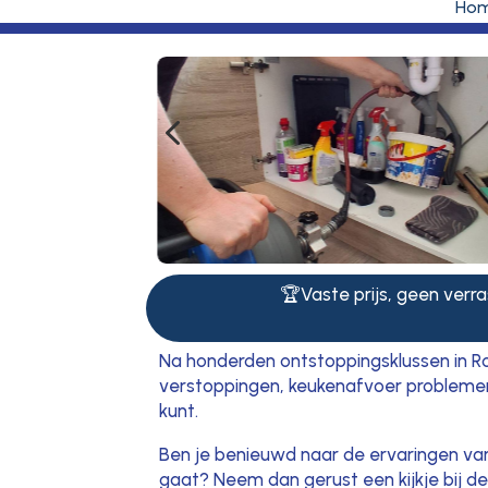
Ho
4
🏆Vaste prijs, geen verras
Na honderden ontstoppingsklussen in Roz
verstoppingen, keukenafvoer problemen e
kunt.
Ben je benieuwd naar de ervaringen va
gaat? Neem dan gerust een kijkje bij d