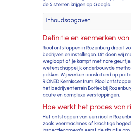
de 5 sterren krijgen op Google.
Inhoudsopgaven
Definitie en kenmerken van
Riool ontstoppen in Rozenburg draait vo
bedrijven en instellingen. Dit doen w
wegloopt of je kampt met nare geurtjes 
wetenschappelijk onderbouwde methode
pakken. Wij werken aansluitend op protoco
RIONED Kenniscentrum. Riool ontstoppen
het bedrijventerrein Botlek bij Rozenbu
acute en complexe verstoppingen.
Hoe werkt het proces van r
Het ontstoppen van een riool in Rozenb
zoals veermachines of krachtige hogedr
inspectiecamera’s eerst de situatie om 