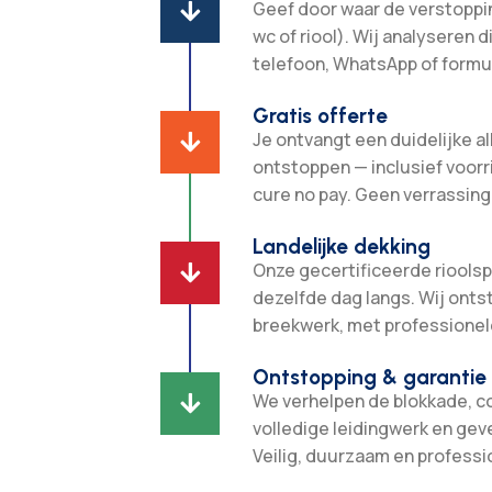
Geef door waar de verstopping

wc of riool). Wij analyseren d
telefoon, WhatsApp of formul
Gratis offerte
Je ontvangt een duidelijke all

ontstoppen — inclusief voorr
cure no pay. Geen verrassing
Landelijke dekking
Onze gecertificeerde rioolsp

dezelfde dag langs. Wij ont
breekwerk, met professionel
Ontstopping & garantie
We verhelpen de blokkade, c

volledige leidingwerk en gev
Veilig, duurzaam en professi