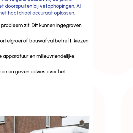
het doorspuiten bij vetophopingen. Al
het hoofdriool accuraat oplossen.
probleem zit. Dit kunnen ingegraven
wortelgroei of bouwafval betreft, kiezen
e apparatuur en milieuvriendelijke
omen en geven advies over het