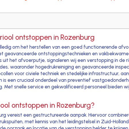
 riool ontstoppen in Rozenburg
lledig om het herstellen van een goed functionerende afvoe
ij met geavanceerde ontstoppingstechnieken en vakbekwame 
uit het afvoerputje, signaleren wij een verstopping in de r
s, waaronder hogedrukreiniging en geavanceerde inspec
llen voor civiele techniek en stedelijke infrastructuur, aan
 is een cruciaal onderdeel van preventief vastgoedonderh
rg. Met snelle service en gekwalificeerd personeel bieden 
iool ontstoppen in Rozenburg?
urg vereist een gestructureerde aanpak. Hiervoor combiner
ukspuiten, met kennis van het leidingstelsel in Zuid-Holl
de oorzaak en locatie van de verstopping helder te krijgen.