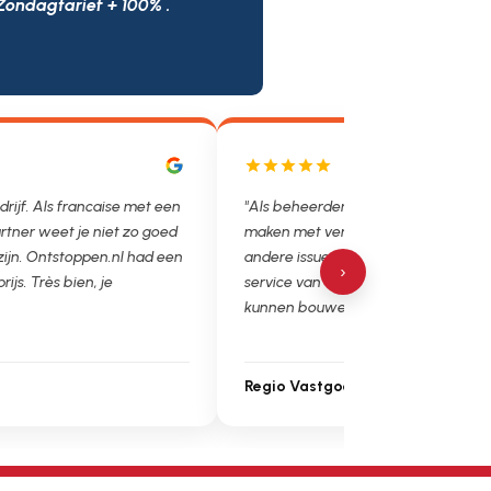
Zondagtarief + 100% .
rijf. Als francaise met een
"Als beheerder hebben we helaas va
tner weet je niet zo goed
maken met verstoppingen, lekkages 
zijn. Ontstoppen.nl had een
andere issues. Het is super fijn dat w
›
rijs. Très bien, je
service van Ontstoppen.nl en loodgiet
kunnen bouwen. Ga zo door!"
Regio Vastgoedbeheer