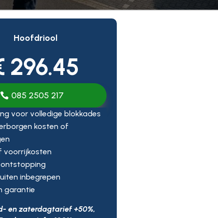
Hoofdriool
€ 296.45
085 2505 217
ng voor volledige blokkades
erborgen kosten of
gen
ef voorrijkosten
 ontstopping
uiten inbegrepen
n garantie
d- en zaterdagtarief +50%,