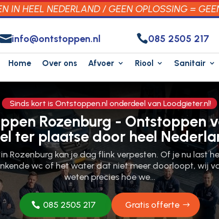
 IN HEEL NEDERLAND / GEEN OPLOSSING = GEE


info@ontstoppen.nl
085 2505 217
Home
Over ons
Afvoer
Riool
Sanitair
Sinds kort is Ontstoppen.nl onderdeel van Loodgieter.nl!
oppen Rozenburg - Ontstoppen v
el ter plaatse door heel Nederla
 in Rozenburg kan je dag flink verpesten.​ Of je nu last 
inkende wc of het water dat niet meer doorloopt, wij v
weten precies hoe we…
085 2505 217
Gratis offerte