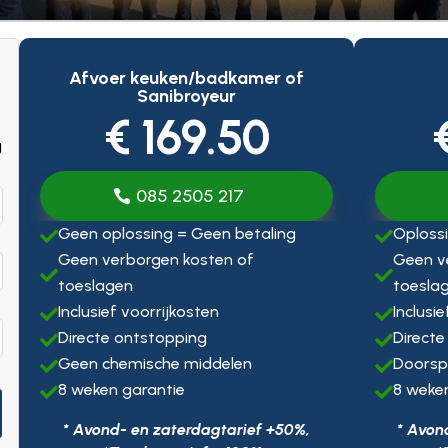
Afvoer keuken/badkamer of
Sanibroyeur
€ 169.50
g
085 2505 217
Geen oplossing = Geen betaling
Oplossi


Geen verborgen kosten of
Geen v


toeslagen
toesla
Inclusief voorrijkosten
Inclusi


Directe ontstopping
Directe


Geen chemische middelen
Doorsp


8 weken garantie
8 weke


* Avond- en zaterdagtarief +50%,
* Avon