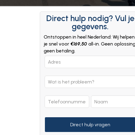
Direct hulp nodig? Vul je
gegevens.
Ontstoppen in heel Nederland: Wij helpen
je snel voor
€169,50
all-in. Geen oplossin
geen betaling.
Leave
this
field
blank
Direct hulp vragen