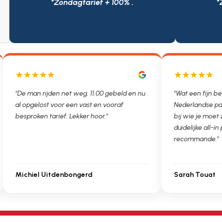
*Zondagtarief + 100% .
*
"De man rijden net weg. 11.00 gebeld en nu
"Wat een fijn bed
al opgelost voor een vast en vooraf
Nederlandse par
besproken tarief. Lekker hoor."
bij wie je moet 
duidelijke all-in p
recommande."
Michiel Uitdenbongerd
Sarah Touat