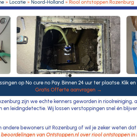
me
»
Locatie
»
Noord-Holland
»
Riool ontstoppen Rozenburg
singen op No cure no Pay. Binnen 24 uur ter plaatse. Klik en
Gratis Offerte aanvragen →
enburg zijn we echte kenners geworden in rioolreiniging, a
n leidingdetectie. Wij lossen verstoppingen snel én blijve
n andere bewoners uit Rozenburg of wil je zeker weten dat
e
beoordelingen van Ontstoppen.nl over riool ontstoppen i