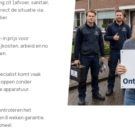
 zit (afvoer, sanitair,
irect de situatie via
ier.
-in prijs voor
ijkosten, arbeid en no
en.
ecialist komt vaak
stoppen zonder
e apparatuur.
ontroleren het
en 8 weken garantie.
oneel.