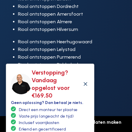
Riool ontstoppen Dordrecht
Riool ontstoppen Amersfoort
Riool ontstoppen Almere
Riool ontstoppen Hilversum
Riool ontstoppen Heerhugowaard
Riool ontstoppen Lelystad
Riool ontstoppen Purmerend
Riool ontstoppen Ridderkerk
Verstopping?
Riool ontstoppen Rijswijk
Vandaag
Riool ontstoppen Hoek van Holland
M
opgelost voor
€169,50
Geen oplossing? Dan betaal je niets.
Direct een monteur ter plaatse
Vaste prijs (ongeacht de tijd)
© Copyright Ontstoppen.nl |
Website laten maken
Inclusief voorrijkosten
door Flexamedia
Erkend en gecertificeerd