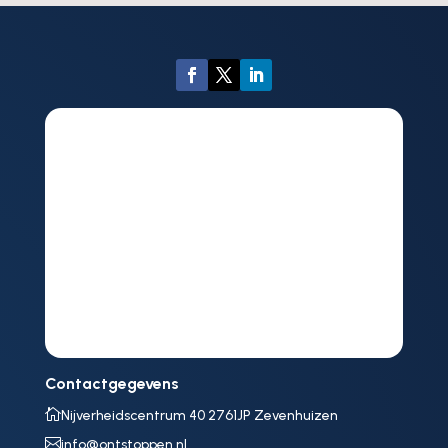
Contactgegevens

Nijverheidscentrum 40 2761JP Zevenhuizen

info@ontstoppen.nl