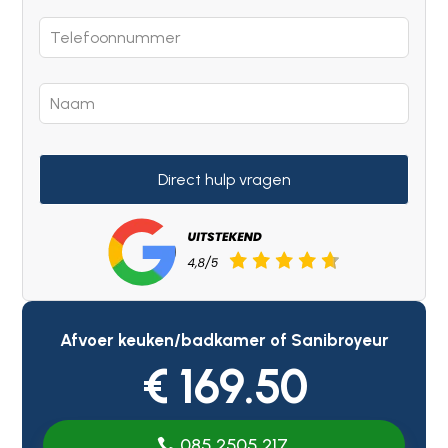
Direct hulp vragen
Afvoer keuken/badkamer of Sanibroyeur
€ 169.50
085 2505 217