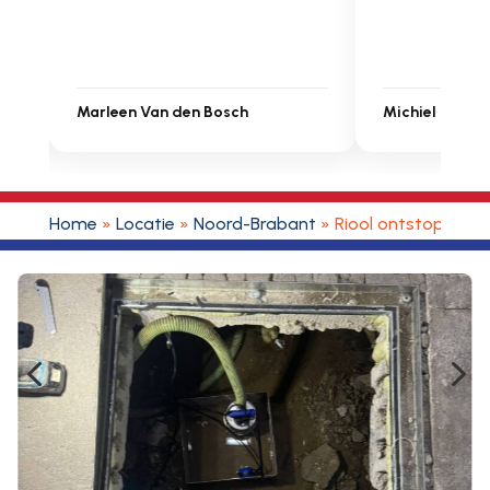
Michiel Uitdenbongerd
Sarah Touat
Home
»
Locatie
»
Noord-Brabant
»
Riool ontstoppen 
4
5