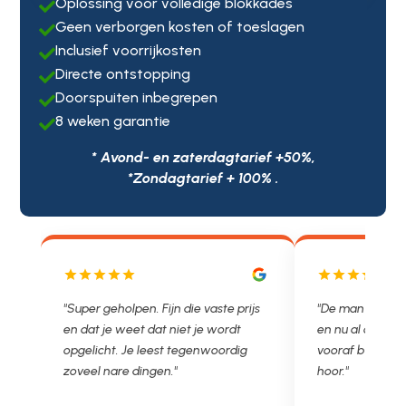
Oplossing voor volledige blokkades

Geen verborgen kosten of toeslagen

Inclusief voorrijkosten

Directe ontstopping

Doorspuiten inbegrepen

8 weken garantie

* Avond- en zaterdagtarief +50%,
*Zondagtarief + 100% .
js
"De man rijden net weg. 11.00 gebeld
"Wat een fijn bed
en nu al opgelost voor een vast en
met een Nederl
vooraf besproken tarief. Lekker
je niet zo goed b
hoor."
Ontstoppen.nl ha
in prijs. Très b