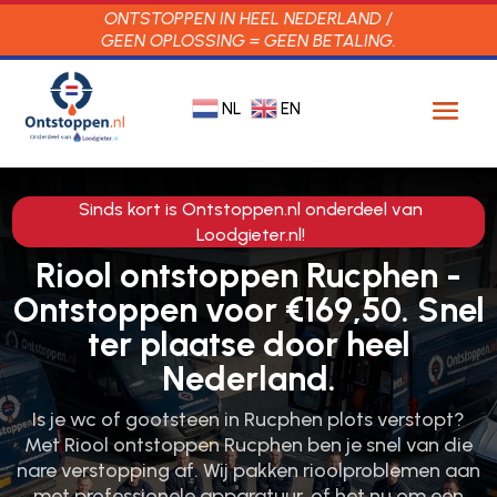
ONTSTOPPEN IN HEEL NEDERLAND /
GEEN OPLOSSING = GEEN BETALING.
NL
EN
Sinds kort is Ontstoppen.nl onderdeel van
Loodgieter.nl!
Riool ontstoppen Rucphen -
Ontstoppen voor €169,50. Snel
ter plaatse door heel
Nederland.
Is je wc of gootsteen in Rucphen plots verstopt?
Met Riool ontstoppen Rucphen ben je snel van die
nare verstopping af.​ Wij pakken rioolproblemen aan
met professionele apparatuur, of het nu om een