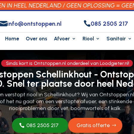
 IN HEEL NEDERLAND / GEEN OPLOSSING = GEE


info@ontstoppen.nl
085 2505 217
Home
Over ons
Afvoer
Riool
Sanitair
Sinds kort is Ontstoppen.nl onderdeel van Loodgieter.nl!
tstoppen Schellinkhout - Ontsto
0. Snel ter plaatse door heel Ned
n verstopt riool in Schellinkhout? Wij van Ontstoppen.​n
 of het nu gaat om een verstopte afvoer, een stinkende
rioolproblemen door vet, boomwortels of kalk.​…
085 2505 217
Gratis offerte