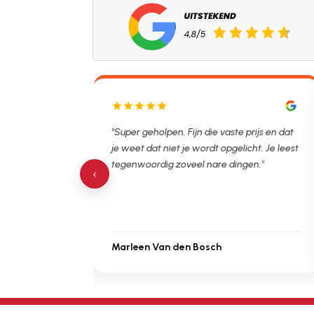
aste prijs en dat
"De man rijden net weg. 11.00 gebeld en nu
pgelicht. Je leest
al opgelost voor een vast en vooraf
 dingen."
besproken tarief. Lekker hoor."
‹
Michiel Uitdenbongerd