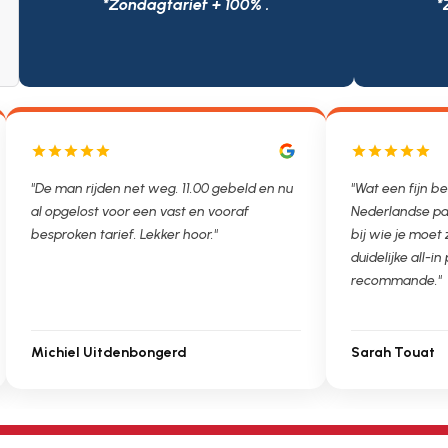
*Zondagtarief + 100% .
*
"Wat een fijn bedrijf. Als francaise met een
"Als beheerder
Nederlandse partner weet je niet zo goed
maken met vers
bij wie je moet zijn. Ontstoppen.nl had een
andere issues. H
duidelijke all-in prijs. Très bien, je
service van Ont
recommande."
kunnen bouwen.
Sarah Touat
Regio Vastgo