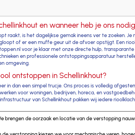
Schellinkhout en wanneer heb je ons nodi
opt raakt, is het dagelijkse gemak ineens ver te zoeken. Je
opt of er een muffe geur uit de afvoer opstijgt. Een rioolv
oppen.nl voor je klaar met onze directe hulp, transparante 
ieken en professionele ontstoppingsapparatuur herstellen
 en omgeving.
ool ontstoppen in Schellinkhout?
r in dan een simpel trucje. Ons proces is volledig afgest
We werken voor woningen, bedrijven, horeca, en vastgoedbe
nfrastructuur van Schellinkhout pakken wij iedere rioolklac
We brengen de oorzaak en locatie van de verstopping nauw
van de verstopping kiezen we voor mechanische veren, hoged