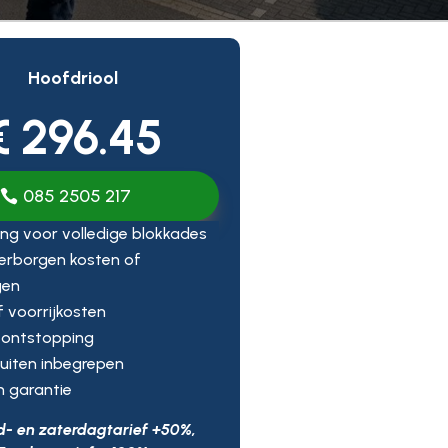
Hoofdriool
€ 296.45
085 2505 217
ng voor volledige blokkades
erborgen kosten of
gen
ef voorrijkosten
 ontstopping
uiten inbegrepen
n garantie
d- en zaterdagtarief +50%,