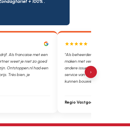
Zondagtarief + 100% .
 hebben we helaas vaak te
"Had een ontstopping in de keukena
toppingen, lekkages en
en werd hier direct bij geholpen. De 
et is super fijn dat we op de
werden besproken en dezelfde dag
›
stoppen.nl en loodgieter.nl
er nog actie ondernomen, fantastisc
 Ga zo door!"
edbeheer
Jordy Mayer