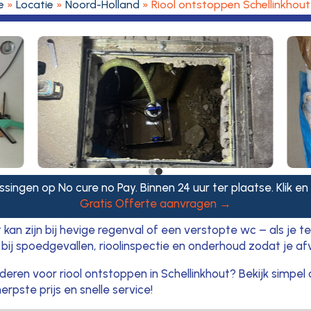
e
»
Locatie
»
Noord-Holland
»
Riool ontstoppen Schellinkhout
ssingen op No cure no Pay. Binnen 24 uur ter plaatse. Klik en
Gratis Offerte aanvragen →
an zijn bij hevige regenval of een verstopte wc – als je t
p bij spoedgevallen, rioolinspectie en onderhoud zodat je a
ren voor riool ontstoppen in Schellinkhout? Bekijk simpel
rpste prijs en snelle service!