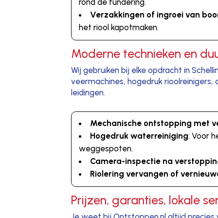
rond de fundering.
Verzakkingen of ingroei van bo
het riool kapotmaken.
Moderne technieken en du
Wij gebruiken bij elke opdracht in Sche
veermachines, hogedruk rioolreinigers
leidingen.
Mechanische ontstopping met 
Hogedruk waterreiniging
: Voor 
weggespoten.
Camera-inspectie na verstoppi
Riolering vervangen of vernieu
Prijzen, garanties, lokale s
Je weet bij Ontstoppen.nl altijd preci