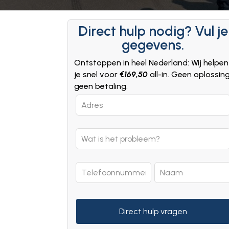
Direct hulp nodig? Vul je
gegevens.
Ontstoppen in heel Nederland: Wij helpen
je snel voor
€169,50
all-in. Geen oplossin
geen betaling.
Leave
this
field
blank
Direct hulp vragen