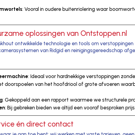
omwortels
: Vooral in oudere buitenriolering waar boomworte
urzame oplossingen van Ontstoppen.nl
llinkhout ontwikkelde technologie en tools om verstoppingen
, camerasystemen van Ridgid en reinigingsgereedschap afge
veermachine
: Ideaal voor hardnekkige verstoppingen zonde
het doorspoelen van het hoofdriool of grote afvoeren waarb
ng
: Gekoppeld aan een rapport waarmee we structurele pro
wen
: Bij gebreken bieden we altijd een vooraf besproken prij
ervice én direct contact
es waar je aan toe bent: wij werken met vaste tarieven, ge