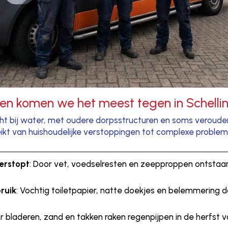
men komen we het meest tegen in Schelli
icht bij water, met oudere dorpsstructuren en soms verouder
eikt van huishoudelijke verstoppingen tot complexe probleme
erstopt
: Door vet, voedselresten en zeepproppen ontstaan
ruik
: Vochtig toiletpapier, natte doekjes en belemmering
or bladeren, zand en takken raken regenpijpen in de herfst