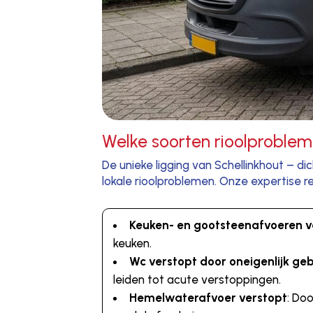
Welke soorten rioolproble
De unieke ligging van Schellinkhout – d
lokale rioolproblemen. Onze expertise r
Keuken- en gootsteenafvoeren v
keuken.
Wc verstopt door oneigenlijk geb
leiden tot acute verstoppingen.
Hemelwaterafvoer verstopt
: Do