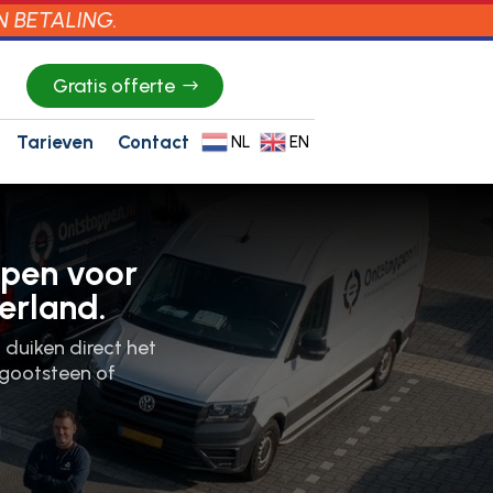
N BETALING.
Gratis offerte
Tarieven
Contact
NL
EN
ppen voor
erland.
l duiken direct het
 gootsteen of