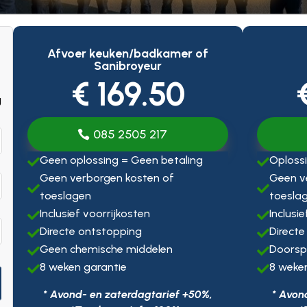
Afvoer keuken/badkamer of
Sanibroyeur
€ 169.50
g
085 2505 217
Geen oplossing = Geen betaling
Oplossi


Geen verborgen kosten of
Geen v


toeslagen
toesla
Inclusief voorrijkosten
Inclusi


Directe ontstopping
Directe


Geen chemische middelen
Doorsp


8 weken garantie
8 weke


* Avond- en zaterdagtarief +50%,
* Avon