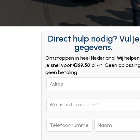
Direct hulp nodig? Vul je
gegevens.
Ontstoppen in heel Nederland: Wij helpen
je snel voor
€169,50
all-in. Geen oplossin
geen betaling.
Leave
this
field
blank