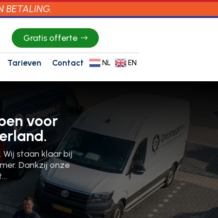
N BETALING.
Gratis offerte
Tarieven
Contact
NL
EN
pen voor
erland.
Wij staan klaar bij
mer.​ Dankzij onze
t…