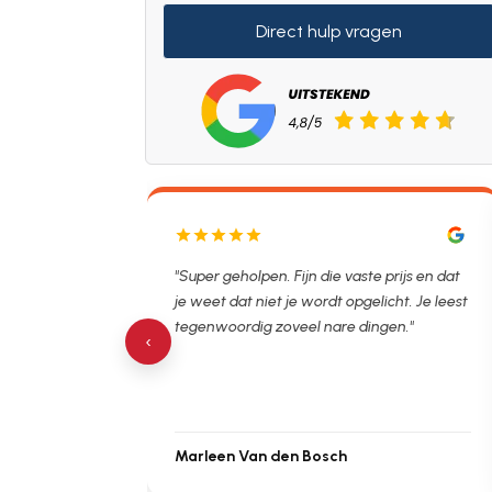
Direct hulp vragen
lpen. Ontstopper
"Super geholpen. Fijn die vaste prijs en dat
tijdsvak. Hierna
je weet dat niet je wordt opgelicht. Je leest
 de verstopping.
tegenwoordig zoveel nare dingen."
‹
Marleen Van den Bosch