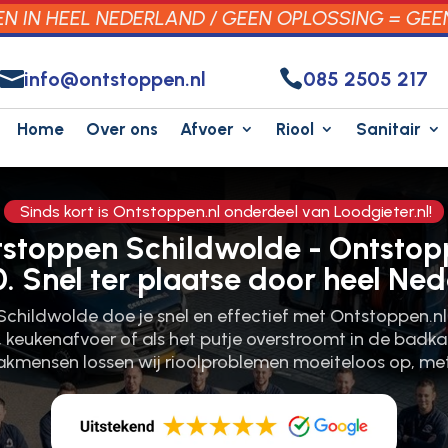
 IN HEEL NEDERLAND / GEEN OPLOSSING = GEE


info@ontstoppen.nl
085 2505 217
Home
Over ons
Afvoer
Riool
Sanitair
Sinds kort is Ontstoppen.nl onderdeel van Loodgieter.nl!
ntstoppen Schildwolde - Ontstop
0. Snel ter plaatse door heel Ned
childwolde doe je snel en effectief met Ontstoppen.​nl.​ 
 keukenafvoer of als het putje overstroomt in de badka
akmensen lossen wij rioolproblemen moeiteloos op, me