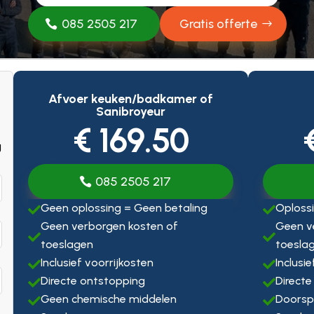
085 2505 217
Gratis offerte
Afvoer keuken/badkamer of
Sanibroyeur
€ 169.50
g
085 2505 217
Geen oplossing = Geen betaling
Oplossi


Geen verborgen kosten of
Geen v


toeslagen
toesla
Inclusief voorrijkosten
Inclusi


Directe ontstopping
Directe


Geen chemische middelen
Doorsp

