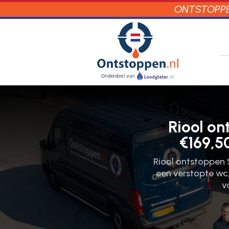
ONTSTOPPEN
Riool o
€169,5
Riool ontstoppen S
een verstopte wc,
v