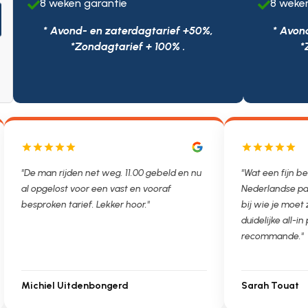
8 weken garantie
8 weke


* Avond- en zaterdagtarief +50%,
* Avon
*Zondagtarief + 100% .
*
"De man rijden net weg. 11.00 gebeld en nu
"Wat een fijn be
al opgelost voor een vast en vooraf
Nederlandse pa
besproken tarief. Lekker hoor."
bij wie je moet
duidelijke all-in 
recommande."
Michiel Uitdenbongerd
Sarah Touat