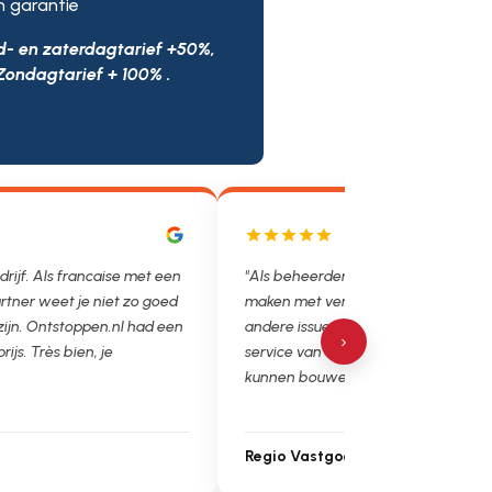
n garantie
d- en zaterdagtarief +50%,
Zondagtarief + 100% .
drijf. Als francaise met een
"Als beheerder hebben we helaas v
rtner weet je niet zo goed
maken met verstoppingen, lekkages
 zijn. Ontstoppen.nl had een
andere issues. Het is super fijn dat 
›
prijs. Très bien, je
service van Ontstoppen.nl en loodgie
kunnen bouwen. Ga zo door!"
Regio Vastgoedbeheer