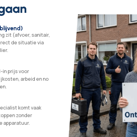
 gaan
blijvend)
 zit (afvoer, sanitair,
irect de situatie via
ier.
-in prijs voor
ijkosten, arbeid en no
en.
ecialist komt vaak
stoppen zonder
e apparatuur.