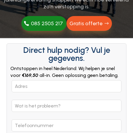
zo’n verstopping is.​
085 2505 217
Gratis offerte
Direct hulp nodig? Vul je
gegevens.
Ontstoppen in heel Nederland: Wij helpen je snel
voor
€169,50
all-in. Geen oplossing geen betaling.
Leave
this
field
blank