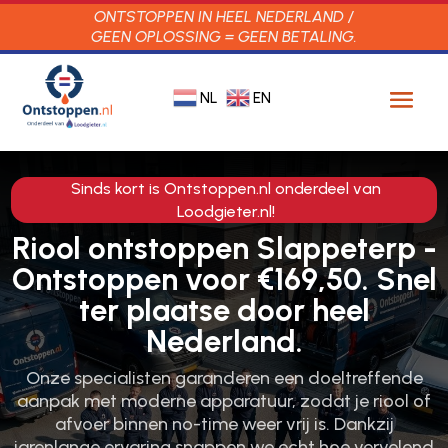
ONTSTOPPEN IN HEEL NEDERLAND /
GEEN OPLOSSING = GEEN BETALING.
NL
EN
Sinds kort is Ontstoppen.nl onderdeel van
Loodgieter.nl!
Riool ontstoppen Slappeterp -
Ontstoppen voor €169,50. Snel
ter plaatse door heel
Nederland.
Onze specialisten garanderen een doeltreffende
aanpak met moderne apparatuur, zodat je riool of
afvoer binnen no-time weer vrij is.​ Dankzij
jarenlange ervaring snappen we echt hoe vervelend