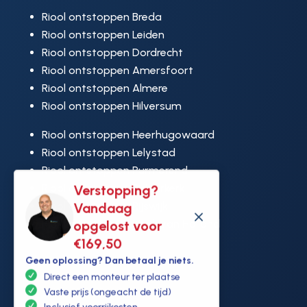
Riool ontstoppen Breda
Riool ontstoppen Leiden
Riool ontstoppen Dordrecht
Riool ontstoppen Amersfoort
Riool ontstoppen Almere
Riool ontstoppen Hilversum
Riool ontstoppen Heerhugowaard
Riool ontstoppen Lelystad
Riool ontstoppen Purmerend
Riool ontstoppen Ridderkerk
Verstopping?
Riool ontstoppen Rijswijk
Vandaag
M
Riool ontstoppen Hoek van Holland
opgelost voor
€169,50
Geen oplossing? Dan betaal je niets.
Direct een monteur ter plaatse
Vaste prijs (ongeacht de tijd)
Inclusief voorrijkosten