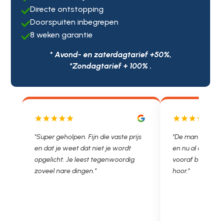
Directe ontstopping

Doorspuiten inbegrepen

8 weken garantie

* Avond- en zaterdagtarief +50%,
*Zondagtarief + 100% .
olpen. Fijn die vaste prijs
"De man rijden net weg. 11.00 gebeld
 weet dat niet je wordt
en nu al opgelost voor een vast en
. Je leest tegenwoordig
vooraf besproken tarief. Lekker
re dingen."
hoor."