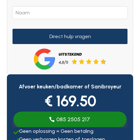
Direct hulp vragen
Afvoer keuken/badkamer of Sanibroyeur
€ 169.50
085 2505 217
Geen oplossing = Geen betaling

Geen verborgen kosten of toeslagen