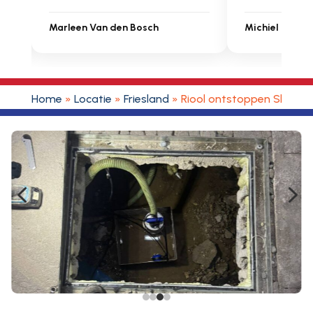
 Van den Bosch
Michiel Uitdenbongerd
Home
»
Locatie
»
Friesland
»
Riool ontstoppen Slappe
4
5