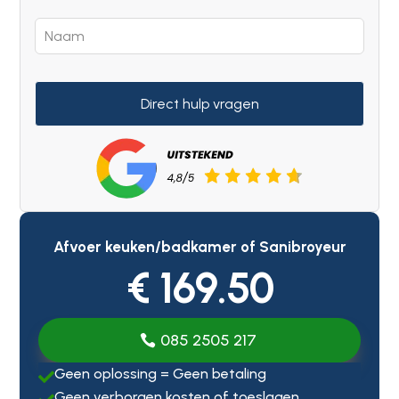
Direct hulp vragen
Afvoer keuken/badkamer of Sanibroyeur
€ 169.50
085 2505 217
Geen oplossing = Geen betaling

Geen verborgen kosten of toeslagen