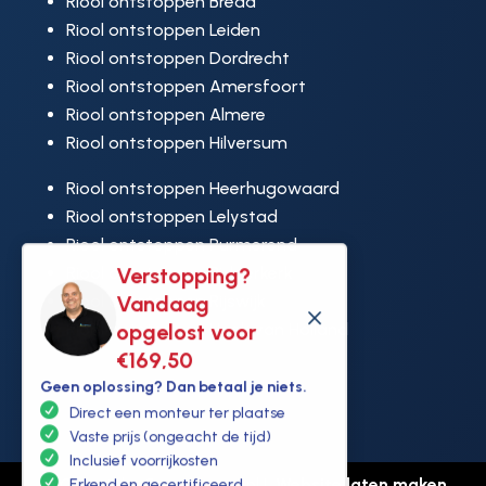
Riool ontstoppen Breda
Riool ontstoppen Leiden
Riool ontstoppen Dordrecht
Riool ontstoppen Amersfoort
Riool ontstoppen Almere
Riool ontstoppen Hilversum
Riool ontstoppen Heerhugowaard
Riool ontstoppen Lelystad
Riool ontstoppen Purmerend
Verstopping?
Riool ontstoppen Ridderkerk
Vandaag
Riool ontstoppen Rijswijk
M
opgelost voor
Riool ontstoppen Hoek van Holland
€169,50
Geen oplossing? Dan betaal je niets.
Direct een monteur ter plaatse
Vaste prijs (ongeacht de tijd)
Inclusief voorrijkosten
© Copyright Ontstoppen.nl |
Website laten maken
Erkend en gecertificeerd