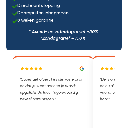
Directe ontstopping

Doorspuiten inbegrepen

8 weken garantie

* Avond- en zaterdagtarief +50%,
*Zondagtarief + 100% .
js
"De man rijden net weg. 11.00 gebeld
"Wat een fijn bed
en nu al opgelost voor een vast en
met een Nederl
vooraf besproken tarief. Lekker
je niet zo goed b
hoor."
Ontstoppen.nl ha
in prijs. Très b