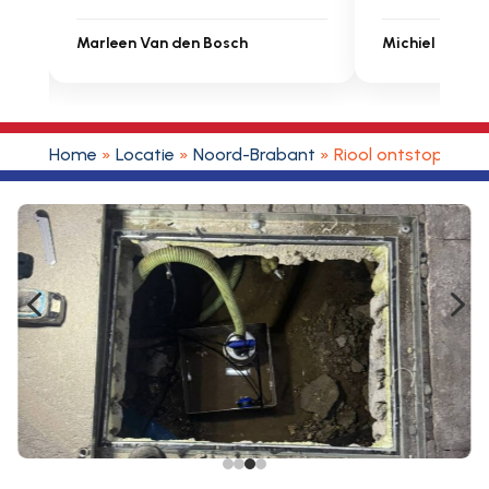
Michiel Uitdenbongerd
Sarah Touat
Home
»
Locatie
»
Noord-Brabant
»
Riool ontstoppen 
4
5