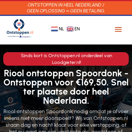
ONTSTOPPEN IN HEEL NEDERLAND /
GEEN OPLOSSING = GEEN BETALING.
NL
EN
Sinds kort is Ontstoppen.nl onderdeel van
Loodgieter.nl!
Riool ontstoppen Spoordonk -
Ontstoppen voor €169,50. Snel
ter plaatse door heel
Nederland.
Riool ontstoppen Spoordonk nodig omdat je afvoer
ineens niet meer doorspoelt? Wij van Ontstoppen.​nl
staan dag en nacht klaar voor elke verstopping, of
het nu gaat om een verstopte wc, gootsteen of