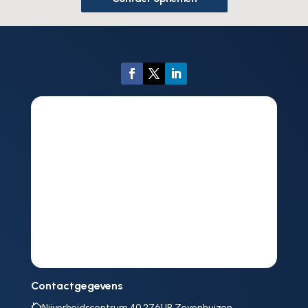
Contactgegevens

Nijverheidscentrum 40 2761JP Zevenhuizen