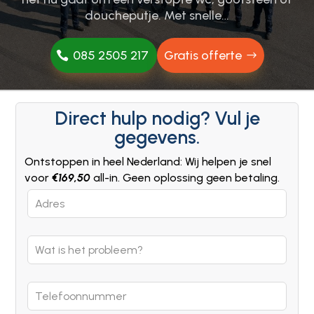
doucheputje.​ Met snelle…
085 2505 217
Gratis offerte
Direct hulp nodig? Vul je
gegevens.
Ontstoppen in heel Nederland: Wij helpen je snel
voor
€169,50
all-in. Geen oplossing geen betaling.
Leave
this
field
blank