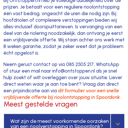
Bij Ontstoppen.nl heb je volledige duidelijkheid over de
prijzen. Je betaalt voor een reguliere rioolontstopping
één vast bedrag, ongeacht de uren die nodig zijn. Bij
hoofdriolen of complexere verstoppingen bieden wij
alles-inclusief doorspuittarieven. Is vervanging van een
deel van de riolering noodzakelijk, dan ontvang je eerst
een vrijblijvende offerte. Wij staan achter ons werk met
8 weken garantie, zodat je zeker weet dat je probleem
écht opgelost is.
Neem gerust contact op via 085 2505 217, WhatsApp
of stuur een mail naar info@ontstoppen.nl als je snel
hulp zoekt of wilt overleggen over jouw situatie. Liever
direct weten waar je aan toe bent? Vraag dan direct
een prijsindicatie aan via
dit formulier voor een snelle
vrijblijvende offerte bij rioolontstopping in Spoordonk
.
Meest gestelde vragen
Wat zijn de meest voorkomende oorzaken
van een rioolverstopping in Spoordonk?