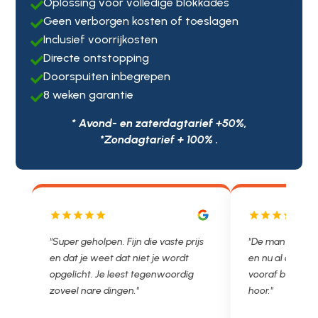
Oplossing voor volledige blokkades

Geen verborgen kosten of toeslagen

Inclusief voorrijkosten

Directe ontstopping

Doorspuiten inbegrepen

8 weken garantie

* Avond- en zaterdagtarief +50%,
*Zondagtarief + 100% .
ijs
"De man rijden net weg. 11.00 gebeld
"Wat een fijn be
en nu al opgelost voor een vast en
met een Neder
vooraf besproken tarief. Lekker
je niet zo goed 
hoor."
Ontstoppen.nl h
in prijs. Très 