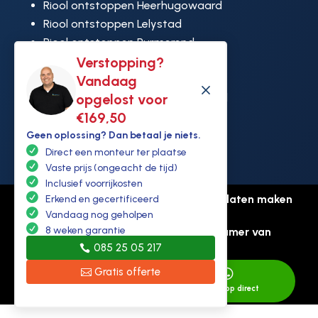
Riool ontstoppen Heerhugowaard
Riool ontstoppen Lelystad
Riool ontstoppen Purmerend
Riool ontstoppen Ridderkerk
Verstopping?
Riool ontstoppen Rijswijk
Vandaag
M
Riool ontstoppen Hoek van Holland
opgelost voor
€169,50
Geen oplossing? Dan betaal je niets.
Direct een monteur ter plaatse
Vaste prijs (ongeacht de tijd)
Inclusief voorrijkosten
© Copyright Ontstoppen.nl |
Website laten maken
Erkend en gecertificeerd
door Flexamedia
Vandaag nog geholpen
8 weken garantie
Privacyverklaring
-
Disclaimer
-
Kamer van
085 25 05 217
koophandel: 94307431
Gratis offerte


Direct bellen
Whatsapp direct