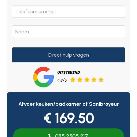
Direct hulp vragen
Afvoer keuken/badkamer of Sanibroyeur
€ 169.50
085 2505 217