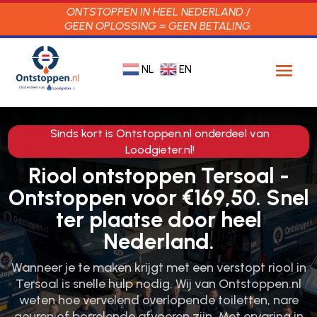
ONTSTOPPEN IN HEEL NEDERLAND /
GEEN OPLOSSING = GEEN BETALING.
NL
EN
Sinds kort is Ontstoppen.nl onderdeel van
Loodgieter.nl!
Riool ontstoppen Tersoal -
Ontstoppen voor €169,50. Snel
ter plaatse door heel
Nederland.
Wanneer je te maken krijgt met een verstopt riool in
Tersoal is snelle hulp nodig.​ Wij van Ontstoppen.​nl
weten hoe vervelend overlopende toiletten, nare
geuren of borrelende afvoeren zijn.​ Met ervaring in