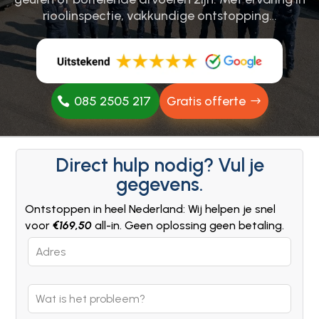
rioolinspectie, vakkundige ontstopping…
085 2505 217
Gratis offerte
Direct hulp nodig? Vul je
gegevens.
Ontstoppen in heel Nederland: Wij helpen je snel
voor
€169,50
all-in. Geen oplossing geen betaling.
Leave
this
field
blank