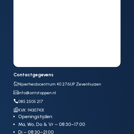
Contactgegevens

Nijverheidscentrum 40 2761JP Zevenhuizen

info@ontstoppen.nl

085 2505 217

KVK: 94307431
Openingstijden:
Ma, Wo, Do & Vr – 08:30–17:00
Di – 08:30–21:00