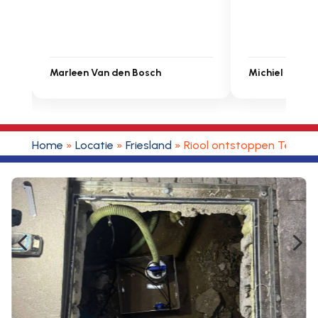
Michiel Uitdenbongerd
Sarah Touat
Home
»
Locatie
»
Friesland
»
Riool ontstoppen Tersoal
4
5