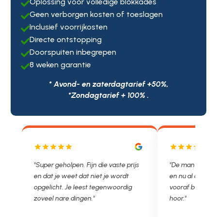
Oplossing voor volledige blokkades

Geen verborgen kosten of toeslagen

Inclusief voorrijkosten

Directe ontstopping

Doorspuiten inbegrepen

8 weken garantie

* Avond- en zaterdagtarief +50%,
*Zondagtarief + 100% .
js
"De man rijden net weg. 11.00 gebeld
"Wat een fijn be
en nu al opgelost voor een vast en
met een Nederl
vooraf besproken tarief. Lekker
je niet zo goed 
hoor."
Ontstoppen.nl h
in prijs. Très b