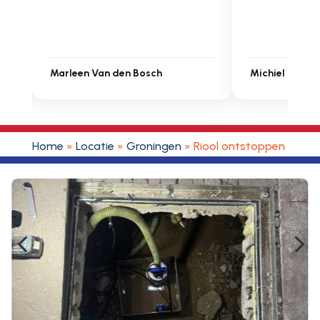
Michiel Uitdenbongerd
Sarah Touat
Home
»
Locatie
»
Groningen
»
Riool ontstoppen Toor
4
5