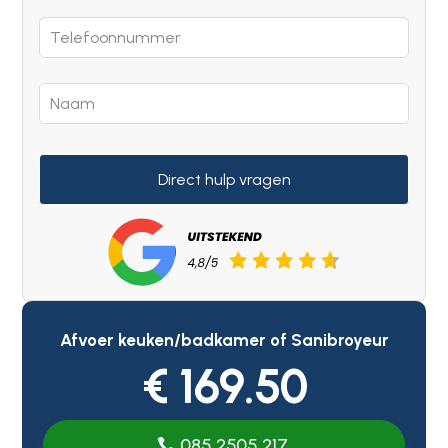
Direct hulp vragen
Afvoer keuken/badkamer of Sanibroyeur
€ 169.50
085 2505 217