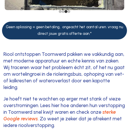
Geen oplossing = geen betaling, ongeacht het aantal uren. vraag nu
direct jouw gratis offerte aan."
Riool ontstoppen Toornwerd pakken we vakkundig aan,
met moderne apparatuur en echte kennis van zaken.
Wij traceren waar het probleem écht zit, of het nu gaat
om wortelingroei in de rioleringsbuis, ophoping van vet-
of kalkresten of wateroverlast door een kapotte
leiding.
Je hoeft niet te wachten op erger met stank of vieze
overstromingen. Lees hier hoe anderen hun verstopping
in Toornwerd snel kwijt waren en check onze
sterke
Google reviews
. Zo weet je zeker dat je afrekent met
iedere rioolverstopping.