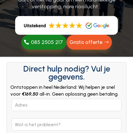
verstopping, nare rioollucht…
085 2505 217
Gratis offerte
Direct hulp nodig? Vul je
gegevens.
Ontstoppen in heel Nederland: Wij helpen je snel
voor
€169,50
all-in. Geen oplossing geen betaling.
Leave
this
field
blank