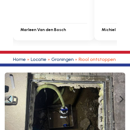
Michiel Uitdenbongerd
Sarah Touat
Home
»
Locatie
»
Groningen
»
Riool ontstoppen Wage
4
5