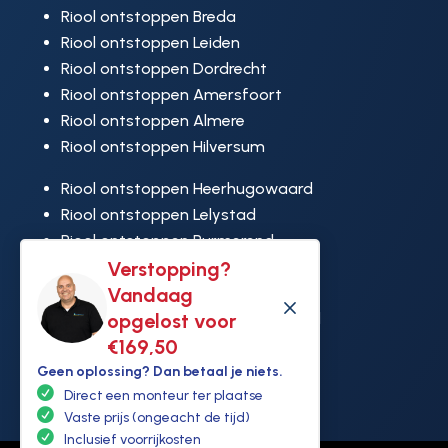
Riool ontstoppen Breda
Riool ontstoppen Leiden
Riool ontstoppen Dordrecht
Riool ontstoppen Amersfoort
Riool ontstoppen Almere
Riool ontstoppen Hilversum
Riool ontstoppen Heerhugowaard
Riool ontstoppen Lelystad
Riool ontstoppen Purmerend
Verstopping?
Riool ontstoppen Ridderkerk
Vandaag
Riool ontstoppen Rijswijk
M
opgelost voor
Riool ontstoppen Hoek van Holland
€169,50
Geen oplossing? Dan betaal je niets.
Direct een monteur ter plaatse
Vaste prijs (ongeacht de tijd)
Inclusief voorrijkosten