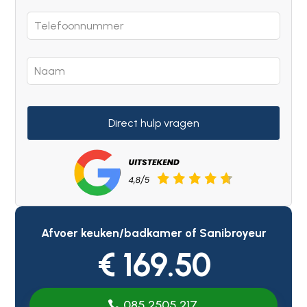
Direct hulp vragen
Afvoer keuken/badkamer of Sanibroyeur
€ 169.50
085 2505 217