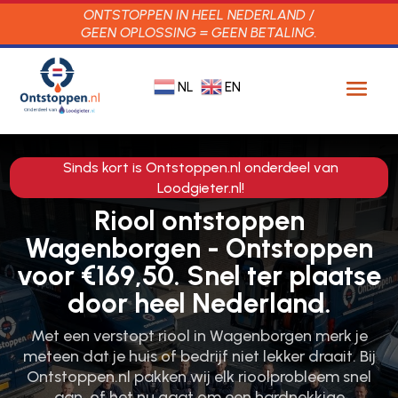
ONTSTOPPEN IN HEEL NEDERLAND /
GEEN OPLOSSING = GEEN BETALING.
NL
EN
Sinds kort is Ontstoppen.nl onderdeel van
Loodgieter.nl!
Riool ontstoppen
Wagenborgen - Ontstoppen
voor €169,50. Snel ter plaatse
door heel Nederland.
Met een verstopt riool in Wagenborgen merk je
meteen dat je huis of bedrijf niet lekker draait.​ Bij
Ontstoppen.​nl pakken wij elk rioolprobleem snel
aan, of het nu gaat om een hardnekkige