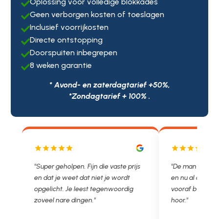
Oplossing voor volledige blokkades

Geen verborgen kosten of toeslagen

Inclusief voorrijkosten

Directe ontstopping

Doorspuiten inbegrepen

8 weken garantie

* Avond- en zaterdagtarief +50%,
*Zondagtarief + 100% .
js
"De man rijden net weg. 11.00 gebeld
"Wat een fijn bed
en nu al opgelost voor een vast en
met een Nederl
vooraf besproken tarief. Lekker
je niet zo goed b
hoor."
Ontstoppen.nl ha
in prijs. Très b