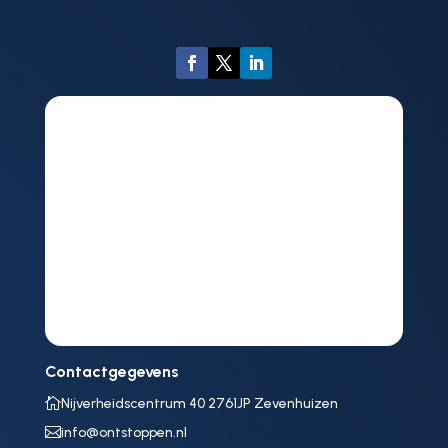
Contactgegevens

Nijverheidscentrum 40 2761JP Zevenhuizen

info@ontstoppen.nl