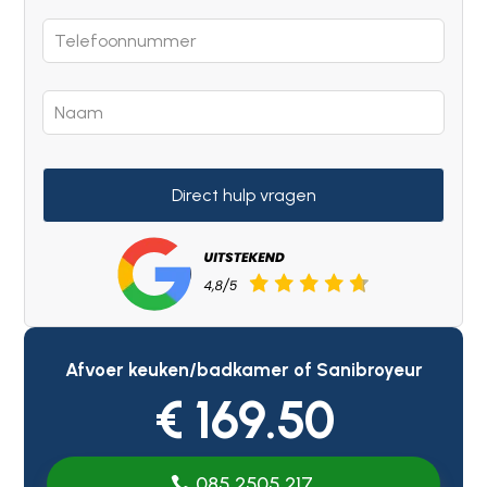
Direct hulp vragen
Afvoer keuken/badkamer of Sanibroyeur
€ 169.50
085 2505 217