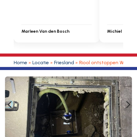
Michiel Uitdenbongerd
Sarah Tou
Home
»
Locatie
»
Friesland
»
Riool ontstoppen Wansw
4
5