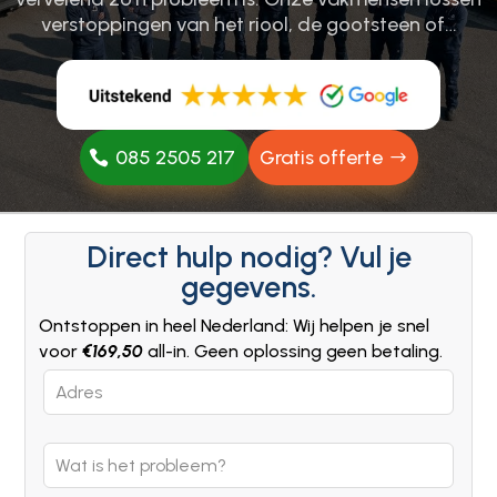
verstoppingen van het riool, de gootsteen of…
085 2505 217
Gratis offerte
Direct hulp nodig? Vul je
gegevens.
Ontstoppen in heel Nederland: Wij helpen je snel
voor
€169,50
all-in. Geen oplossing geen betaling.
Leave
this
field
blank