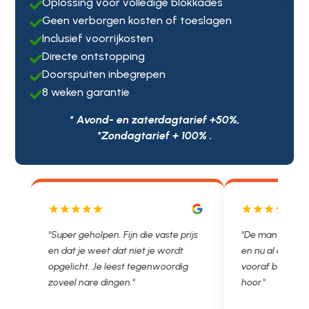
Oplossing voor volledige blokkades

Geen verborgen kosten of toeslagen

Inclusief voorrijkosten

Directe ontstopping

Doorspuiten inbegrepen

8 weken garantie

* Avond- en zaterdagtarief +50%,
*Zondagtarief + 100% .
e prijs
"De man rijden net weg. 11.00 gebeld
"Wat een fij
rdt
en nu al opgelost voor een vast en
met een Ne
rdig
vooraf besproken tarief. Lekker
je niet zo g
hoor."
Ontstoppen.
in prijs. T