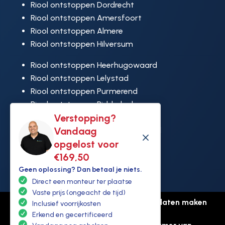
Riool ontstoppen Dordrecht
Riool ontstoppen Amersfoort
Riool ontstoppen Almere
Riool ontstoppen Hilversum
Riool ontstoppen Heerhugowaard
Riool ontstoppen Lelystad
Riool ontstoppen Purmerend
Riool ontstoppen Ridderkerk
Verstopping?
Riool ontstoppen Rijswijk
Vandaag
Riool ontstoppen Hoek van Holland
M
opgelost voor
€169,50
Geen oplossing? Dan betaal je niets.
Direct een monteur ter plaatse
Vaste prijs (ongeacht de tijd)
© Copyright Ontstoppen.nl |
Website laten maken
Inclusief voorrijkosten
door Flexamedia
Erkend en gecertificeerd