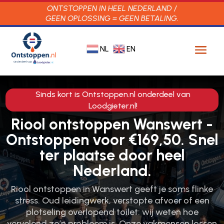
ONTSTOPPEN IN HEEL NEDERLAND /
GEEN OPLOSSING = GEEN BETALING.
NL
EN
Sinds kort is Ontstoppen.nl onderdeel van
Loodgieter.nl!
Riool ontstoppen Wanswert -
Ontstoppen voor €169,50. Snel
ter plaatse door heel
Nederland.
Riool ontstoppen in Wanswert geeft je soms flinke
stress.​ Oud leidingwerk, verstopte afvoer of een
plotseling overlopend toilet: wij weten hoe
vervelend zo’n probleem is.​ Onze vakmensen lossen